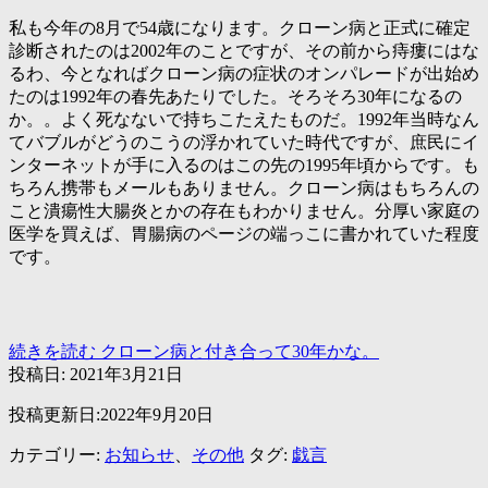
私も今年の8月で54歳になります。クローン病と正式に確定
診断されたのは2002年のことですが、その前から痔瘻にはな
るわ、今となればクローン病の症状のオンパレードが出始め
たのは1992年の春先あたりでした。そろそろ30年になるの
か。。よく死なないで持ちこたえたものだ。1992年当時なん
てバブルがどうのこうの浮かれていた時代ですが、庶民にイ
ンターネットが手に入るのはこの先の1995年頃からです。も
ちろん携帯もメールもありません。クローン病はもちろんの
こと潰瘍性大腸炎とかの存在もわかりません。分厚い家庭の
医学を買えば、胃腸病のページの端っこに書かれていた程度
です。
続きを読む
クローン病と付き合って30年かな。
投稿日:
2021年3月21日
投稿更新日:2022年9月20日
カテゴリー:
お知らせ
、
その他
タグ:
戯言