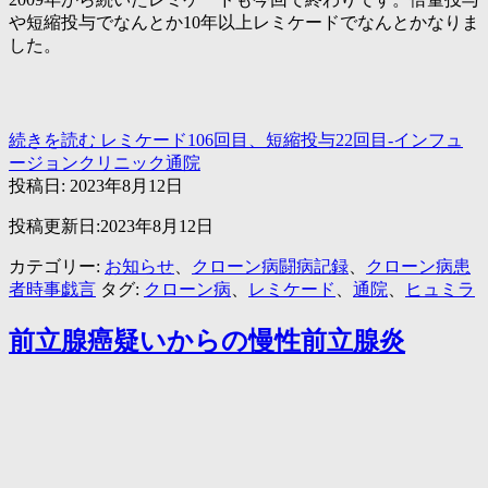
や短縮投与でなんとか10年以上レミケードでなんとかなりま
した。
続きを読む
レミケード106回目、短縮投与22回目-インフュ
ージョンクリニック通院
投稿日:
2023年8月12日
投稿更新日:2023年8月12日
カテゴリー:
お知らせ
、
クローン病闘病記録
、
クローン病患
者時事戯言
タグ:
クローン病
、
レミケード
、
通院
、
ヒュミラ
前立腺癌疑いからの慢性前立腺炎