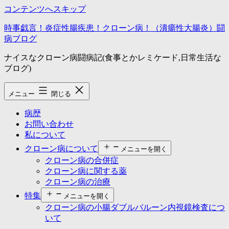
コンテンツへスキップ
時事戯言！炎症性腸疾患！クローン病！（潰瘍性大腸炎）闘
病ブログ
ナイスなクローン病闘病記(食事とかレミケード,日常生活な
ブログ)
メニュー
閉じる
病歴
お問い合わせ
私について
クローン病について
メニューを開く
クローン病の合併症
クローン病に関する薬
クローン病の治療
特集
メニューを開く
クローン病の小腸ダブルバルーン内視鏡検査につ
いて