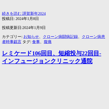
続きを読む
謹賀新年2024
投稿日:
2024年1月8日
投稿更新日:2024年1月9日
カテゴリー:
お知らせ
、
クローン病闘病記録
、
クローン病患
者時事戯言
タグ:
食事
、
腹痛
レミケード106回目、短縮投与22回目-
インフュージョンクリニック通院