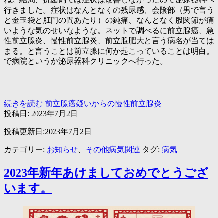
行きました。症状はなんとなくの残尿感、会陰部（男で言う
と金玉袋と肛門の間あたり）の鈍痛、なんとなく股関節が痛
いような気のせいなような。ネットで調べるに前立腺癌、急
性前立腺炎、慢性前立腺炎、前立腺肥大と言う病名が当ては
まる。と言うことは前立腺に何か起こっていることは明白。
で病院というか泌尿器科クリニックへ行った。
続きを読む
前立腺癌疑いからの慢性前立腺炎
投稿日:
2023年7月2日
投稿更新日:2023年7月2日
カテゴリー:
お知らせ
、
その他病気関連
タグ:
病気
2023年新年あけましておめでとうござ
います。