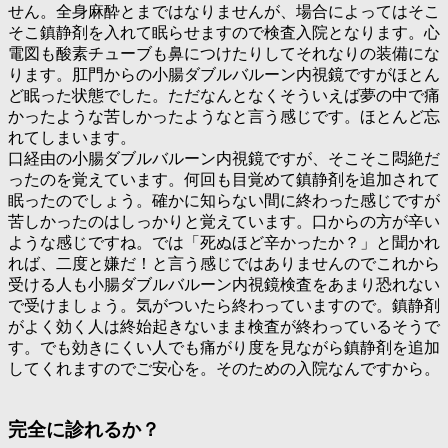
せん。全身麻酔とまではなりませんが、場合によってはそこ
そこ鎮静剤を入れて眠らせますので検査入院となります。心
電図も酸素チューブも鼻につけたりしてそれなりの装備にな
ります。肛門からの小腸ダブルバルーン内視鏡ですがほとん
ど眠った状態でした。ただなんとなくそういえば夢の中で痛
かったような苦しかったようなと言う感じです。ほとんど忘
れてしまいます。
口経由の小腸ダブルバルーン内視鏡ですが、そこそこ悶絶だ
ったのを覚えています。何回も目覚めて鎮静剤を追加されて
眠ったのでしょう。確かに知らない間に終わった感じですが
苦しかったのはしっかりと覚えています。口からの方が辛い
ような感じですね。では「
死ぬほど辛かったか？
」と聞かれ
れば、二度と嫌だ！と言う感じではありませんのでこれから
受ける人も小腸ダブルバルーン内視鏡検査をあまり恐れない
で受けましょう。気がついたら終わっていますので。鎮静剤
がよく効く人は終始起きないまま検査が終わっているそうで
す。でも効きにくい人でも痛がり度を見ながら鎮静剤を追加
してくれますのでご安心を。そのための入院なんですから。
完全に診れるか？