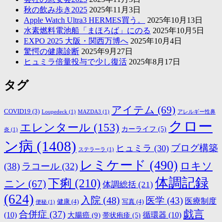
秋の飲み歩き2025
2025年11月3日
Apple Watch Ultra3 HERMES買う。
2025年10月13日
水素燃料電池船「まほろば」にのる
2025年10月5日
EXPO 2025 大阪・関西万博へ
2025年10月4日
驚愕の健康診断
2025年9月27日
ヒュミラ倍量投与で少し復活
2025年8月17日
タグ
アイテム
(69)
COVID19
(3)
Loupedeck
(1)
MAZDA3
(1)
アレルギー性鼻
クロー
エレンタール
(153)
カーライフ
(5)
炎
(1)
ン病
(1408)
ブログ構築
ヒュミラ
(30)
ステラーラ
(1)
レミケード
(490)
ロキソ
(38)
ラコール
(32)
体調記録
下痢
(210)
ニン
(67)
体調総括
(21)
(624)
入院
(48)
医学
(43)
医療制度
健康
(4)
写真
(4)
便秘
(1)
戯言
合併症
(37)
(10)
大腸癌
(9)
循環器
(10)
帯状疱疹
(5)