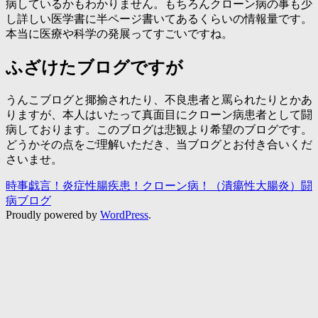
病しているかもわかりません。もちろんクローン病の事も少
し詳しい医学書に半ページ書いてあるくらいの情報量です。
本当に医療や科学の発展ってすごいですね。
ふざけたブログですが
うんこブログと揶揄されたり、不良患者と罵られたりとかあ
りますが、本人はいたって真面目にクローン病患者として闘
病しております。このブログは悲観より希望のブログです。
どうかその点をご理解いただき、当ブログとお付き合いくだ
さいませ。
時事戯言！炎症性腸疾患！クローン病！（潰瘍性大腸炎）闘
病ブログ
Proudly powered by
WordPress
.