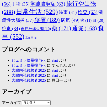
旅行や出張
(66)
掌蹠膿疱症
(63)
手術
(35)
日常生活
(529)
(288)
検査
(63)
時事
(31)
潰
狭窄
(189)
病気
(49)
瘍性大腸炎
(37)
目
(20)
癌
(11)
食
薬
(171)
通院
(168)
絶食
(34)
自律神経失調
(10)
事
(552)
高血圧
(1)
ブログへのコメント
ヒュミラ倍量投与へ
に
ajari
より
ヒュミラ倍量投与へ
に
てんじん
より
大腸内視鏡検査2025
に
ajari
より
大腸内視鏡検査2025
に
ajari
より
大腸内視鏡検査2025
に
原田一
より
アーカイブ
アーカイブ