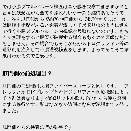
では小腸ダブルバルーン検査は全小腸を観察できますか？と
言えば残念ながら全てを診れないケースも結構あるそうで
す。私も肛門側からで約30cm口側からで役30cmでした。要
は開腹手術歴があると癒着が激しくて尺取り虫のように進ん
で行く小腸ダブルバルーン内視鏡が尺取れないのです。もち
ろん無理をすると腸管が破裂する場合もあるので医師は無理
をしません。その場合でもそこからがストログラフィン等の
造影剤を注入して小腸透視検査をします。よってそこそこ結
果はわかるのでご安心を。
肛門側の前処理は？
肛門側の前処理は大腸ファイバースコープと同じです。ニフ
レックとかモビプレップとかビジクリアとか医療機関によっ
て下剤は異なりますが約2リットル飲んでひたすら便を透明
にする修行です。私はなかなか透明にならず浣腸まで２発し
ました。
肛門側からの検査の時の記事です。