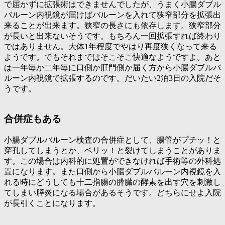
で届かずに拡張術はできませんでしたが、うまく小腸ダブル
バルーン内視鏡が届けばバルーンを入れて狭窄部分を拡張出
来ることが出来ます。狭窄の長さにも依存します。狭窄部分
が長いと出来ないそうです。もちろん一回拡張すれば終わり
ではありません。大体1年程度でやはり再度狭くなって来る
ようです。でもそれまではそこそこ快適なようですよ。あと
は一年毎か二年毎に口側か肛門側か届く方から小腸ダブルバ
ルーン内視鏡で拡張するのです。だいたい2泊3日の入院だそ
うです。
合併症もある
小腸ダブルバルーン検査の合併症として、腸管がプチッ！と
穿孔してしまうとか、ベリッ！と裂けてしまうことがありま
す。この場合は内科的に処置ができなければ手術等の外科処
置になります。また口側から小腸ダブルバルーン内視鏡を入
れる時にどうしても十二指腸の膵臓の酵素を出す穴を刺激し
てしまい膵炎になる場合があるそうです。どちらにせよ入院
が長引くことになります。