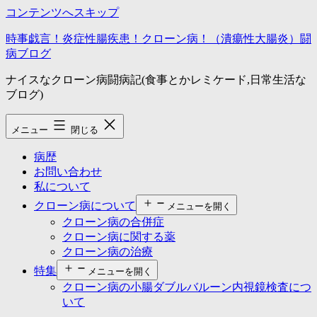
コンテンツへスキップ
時事戯言！炎症性腸疾患！クローン病！（潰瘍性大腸炎）闘
病ブログ
ナイスなクローン病闘病記(食事とかレミケード,日常生活な
ブログ)
メニュー
閉じる
病歴
お問い合わせ
私について
クローン病について
メニューを開く
クローン病の合併症
クローン病に関する薬
クローン病の治療
特集
メニューを開く
クローン病の小腸ダブルバルーン内視鏡検査につ
いて