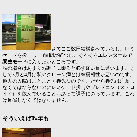
さてここ数日結構食べているし。レミ
ケードを投与して3週間が経つし。そろそろ
エレンタールで
調整モード
に入りたいところです。
私の場合はあまりお調子に乗ると必ず痛い目に遭います。そ
して3月と4月は私のクローン病とは結構相性が悪いのです。
過去の入院はことごとく春先なのです。だから春先は注意し
なくてはならないのにレミケード投与やプレドニン（ステロ
イド）を飲んでいることもあって調子にのっています。これ
は反省しなくてはなりません。
そういえば昨年も