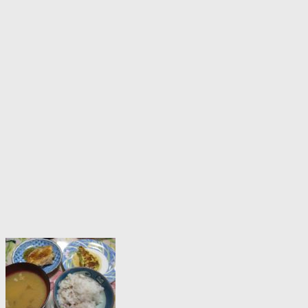
の！-
お
問
合
せ
100418