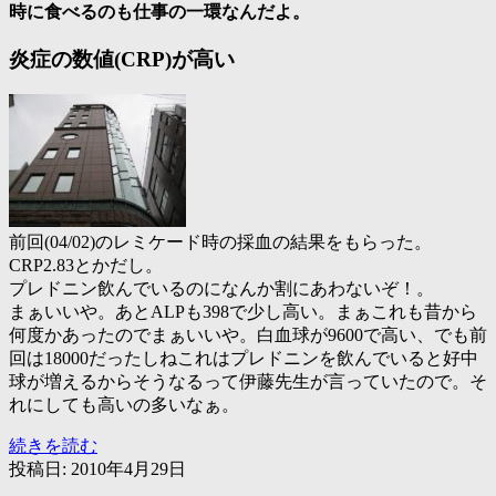
時に食べるのも仕事の一環なんだよ。
炎症の数値(CRP)が高い
前回(04/02)のレミケード時の採血の結果をもらった。
CRP2.83とかだし。
プレドニン飲んでいるのになんか割にあわないぞ！。
まぁいいや。あとALPも398で少し高い。まぁこれも昔から
何度かあったのでまぁいいや。白血球が9600で高い、でも前
回は18000だったしねこれはプレドニンを飲んでいると好中
球が増えるからそうなるって伊藤先生が言っていたので。そ
れにしても高いの多いなぁ。
イ
続きを読む
ン
投稿日:
2010年4月29日
フ