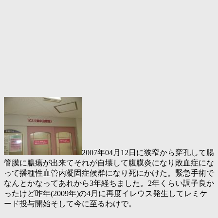
2007年04月12日に狭窄から穿孔して腸
管膜に膿瘍が出来てそれが自壊して腹膜炎になり敗血症にな
って播種性血管内凝固症候群になり死にかけた。緊急手術で
なんとかなってあれから3年経ちました。2年くらい調子良か
ったけど昨年(2009年)の4月に再度イレウス発生してレミケ
ード投与開始そして今に至るわけで。