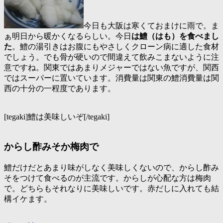
今日も大阪は寒くておまけに雨で。ま
ぁ明日から暖かくなるらしい。今日
は鱧（はも）を食べまし
た
。鱧の湯引きはお腹にもやさしくクローン病に適した食材
でしょう。でも骨が硬いので間違えて飲みこまないように注
意ですね。関東ではあまりメジャーではない魚ですが、関西
ではスーパーに置いています。消費量は関東の鱧消費量は関
西の十分の一程度であります。
[tegaki]鱧は美味しいぞ[/tegaki]
からし酢みそか梅肉で
鱧だけだとあまり味がしなく美味しくないので、からし酢み
そをつけて食べるのが主流です。からしが心配な方は梅肉
で。どちらもそれなりに美味しいです。赤だしに入れても結
構イケます。