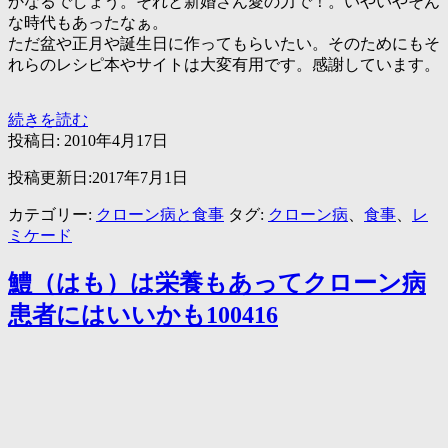
かなるでしょう。それと新婚さん愛の力で！。いやいやそん
な時代もあったなぁ。
ただ盆や正月や誕生日に作ってもらいたい。そのためにもそ
れらのレシピ本やサイトは大変有用です。感謝しています。
ク
続きを読む
ロ
投稿日:
2010年4月17日
ー
投稿更新日:2017年7月1日
ン
病
カテゴリー:
クローン病と食事
タグ:
クローン病
、
食事
、
レ
と
ミケード
食
事
鱧（はも）は栄養もあってクローン病
患者にはいいかも100416