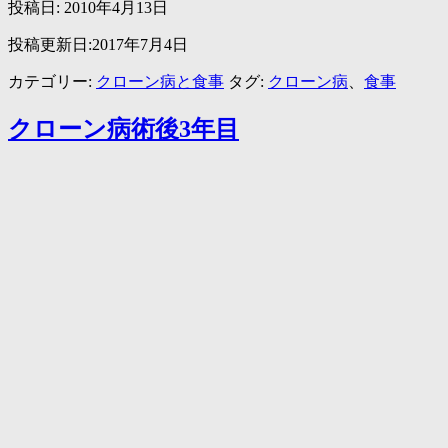
豆
投稿日:
2010年4月13日
を
投稿更新日:2017年7月4日
食
べ
カテゴリー:
クローン病と食事
タグ:
クローン病
、
食事
る。
ク
クローン病術後3年目
ロ
ー
ン
病
の
お
食
事