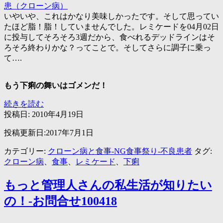
いやいや、これはかなり美味しかったです。そして思ってい
たほど脂！脂！していませんでした。レミケードを04月02日
に投与してそろそろ3週だから、食べれるデッドラインはそ
ろそろ終わりかな？ってことで。そしてさらに調子に乗っ
て….
もう下痢の舞いはゴメンだ！
ク
続きを読む
ロ
投稿日:
2010年4月19日
ー
投稿更新日:2017年7月1日
ン
病
カテゴリー:
クローン病と食事-NG食事祭り-不良患者
タグ:
と
クローン病
、
食事
、
レミケード
、
下痢
ケ
ン
もっと管理人さんの私生活が知りたい
タ
ッ
の！-お問合せ100418
キ
ー-