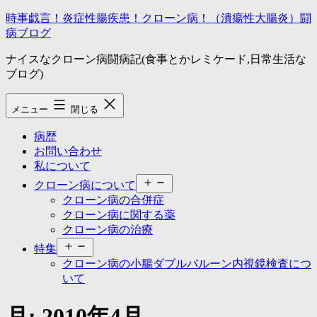
コ
時事戯言！炎症性腸疾患！クローン病！（潰瘍性大腸炎）闘
ン
病ブログ
テ
ナイスなクローン病闘病記(食事とかレミケード,日常生活な
ン
ブログ)
ツ
へ
ス
メニュー
閉じる
キ
ッ
病歴
プ
お問い合わせ
私について
メ
クローン病について
ニ
クローン病の合併症
ュ
クローン病に関する薬
ー
クローン病の治療
を
メ
開
特集
ニ
く
クローン病の小腸ダブルバルーン内視鏡検査につ
ュ
いて
ー
を
開
月:
2010年4月