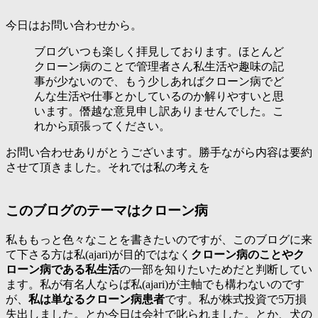
今日はお問い合わせから。
ブログいつも楽しく拝見しております。ほとんど
クローン病のことで管理者さん私生活や趣味の記
事が少ないので、もう少しあればクローン病でど
んな生活や仕事とかしているのか解りやすいと思
います。僭越な意見申し訳ありませんでした。こ
れから頑張ってください。
お問い合わせありがとうございます。勝手ながら内容は要約
させて頂きました。それでは私の考えを
このブログのテーマはクローン病
私ももっと色々なことを書きたいのですが、このブログに来
て下さる方は私(ajari)が目的ではなく
クローン病のことやク
ローン病である私生活
の一部を知りたいためだと判断してい
ます。私が有名人ならば私(ajari)が主軸でも構わないのです
が、
私は単なるクローン病患者
です。私が株式投資で5万損
失出しました。とか今日は会社で叱られました。とか、犬の