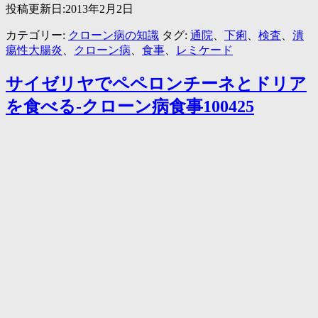
投稿更新日:2013年2月2日
ュ
ー
カテゴリー:
クローン病の知識
タグ:
通院
、
下痢
、
検査
、
潰
ジ
瘍性大腸炎
、
クローン病
、
食事
、
レミケード
ョ
ン
サイゼリヤでペペロンチーネとドリア
ク
リ
を食べる-クローン病食事100425
ニ
ッ
ク
通
院
日-
ク
ロ
ー
ン
病
病
院
100409