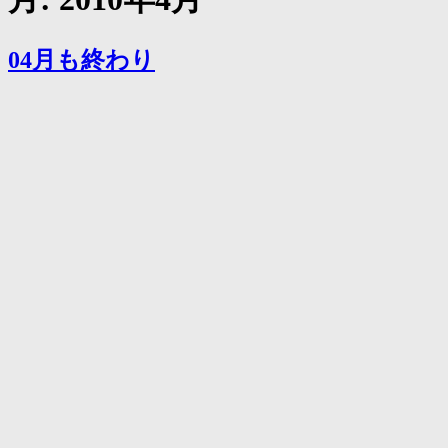
く
04月も終わり