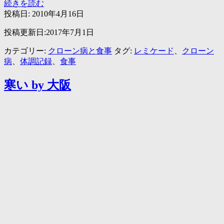
鱧
続きを読む
（は
投稿日:
2010年4月16日
も）
投稿更新日:2017年7月1日
は
栄
カテゴリー:
クローン病と食事
タグ:
レミケード
、
クローン
養
病
、
体調記録
、
食事
も
あ
寒い by 大阪
っ
て
ク
ロ
ー
ン
病
患
者
に
は
い
い
か