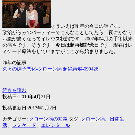
そういえば昨年の今日の話です。
政治がらみのパーティーでこんなことしてたら、夜にかなり
お腹が痛くなってイレウス状態です。2007年04月の手術以来
の痛さです。そうです！
今日は超再燃記念日
です。現在はレ
ミケード療法をしていますがここから始まりました。
昨年の記事
久々の調子悪化-クローン病 超絶再燃-090426
そ
続きを読む
こ
投稿日:
2010年4月21日
そ
投稿更新日:2013年2月2日
こ
食
カテゴリー:
クローン病の知識
タグ:
クローン病
、
日常生
べ
活
、
レミケード
、
エレンタール
て
い