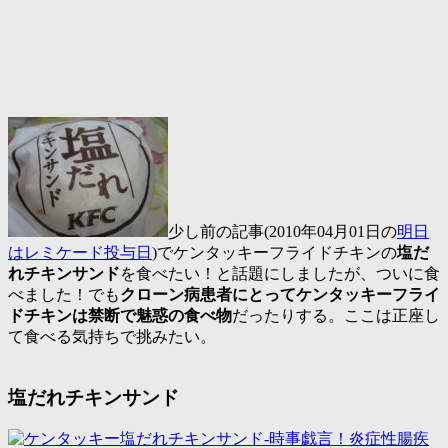
少し前の記事(2010年04月01日の
明日
はレミケード投与日
)でケンタッキーフライドチキンの
塩だ
れチキンサンド
を食べたい！と話題にしましたが、ついに食
べました！でも
クローン病患者にとってケンタッキーフライ
ドチキンは禁断で魅惑の食べ物
だったりする。ここは正座し
て食べる気持ちで挑みたい。
塩だれチキンサンド