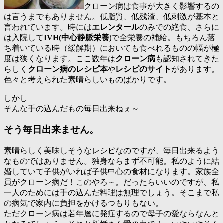
クローン病は食事が大きく影響する
の
は言うまでもありません。低脂質、低残渣、低刺激が基本と
言われています。時には
エレンタール
のみでの絶食、さらに
は入院して
IVH(中心静脈栄養)
で全栄養の補給。もちろん落
ち着いている時（緩解期）においても食べれるものの幅が極
度は狭くなります。ここ数年は
クローン病
も認知されてきた
らしく
クローン病のレシピ本
や
レシピのサイト
があります。
色々と考えられた素晴らしいものばかりです。
しかし
そんな手の込んだもの毎日出来ねぇ～
そう毎日出来ません。
素晴らしく美味しそうなレシピなのですが、毎日出来るよう
なものではありません。独身ならまず不可能。私のように結
婚していて子供がいれば子供中心の食材になります。
家族全
員がクローン病だ！このやろ～
。だったらいいのですが、私
一人のためには手の込んだ料理は無理でしょう。そこまで私
の病気で家内に負担をかけるつもりもない。
ただ
クローン病は若年層に発症するので母子の愛
ならなんと