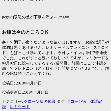
[tegaki]寒暖の差が下痢を呼ぶ～[/tegaki]
お腹は今のところＯＫ
寒くて調子が良くないような気がはしますが、お腹の調子や
体調は悪くありません。レミケードもプレドニン（ステロイ
ド）もばっちり効いています。今日もトイレは1回で普通便
でした。これがずっと続いて欲しいのですが、レミケードを
04月02日に投与してそろそろ2週間目、前回はここで体調を
崩してプレドニン（ステロイド）開始になったわけで。。頼
む今回は持ちこたえてくれ。
投稿日:
2010年4月14日
投稿更新日:2010年4月14日
カテゴリー:
クローン病の知識
タグ:
クローン病
、
体調記
録
、
レミケード