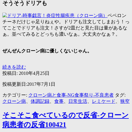
そうそうドリアも
ペペロン
チーネだけじゃ足りねぇや。ドリアも注文してしまおう！っ
てことでドリアも注文！さすが2皿だと見た目は量があるな
ぁ。並べてみるとどっちも濃いなぁ。大丈夫かなぁ？。
ぜんぜんクローン病に優しくないじゃん。
サ
続きを読む
イ
投稿日:
2010年4月25日
ゼ
投稿更新日:2017年7月1日
リ
ヤ
カテゴリー:
クローン病と食事-NG食事祭り-不良患者
タグ:
で
クローン病
、
体調記録
、
食事
、
日常生活
、
レミケード
、
狭窄
ペ
ペ
そこそこ食べているので反省-クローン
ロ
ン
病患者の反省100421
チ