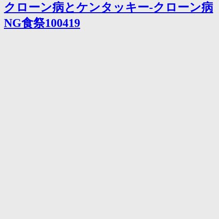
クローン病とケンタッキー-クローン病
る
の
NG食祭100419
で
反
省-
ク
ロ
ー
ン
病
患
者
の
反
省
100421