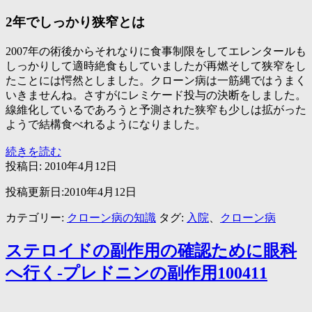
2年でしっかり狭窄とは
2007年の術後からそれなりに食事制限をしてエレンタールも
しっかりして適時絶食もしていましたが再燃そして狭窄をし
たことには愕然としました。クローン病は一筋縄ではうまく
いきませんね。さすがにレミケード投与の決断をしました。
線維化しているであろうと予測された狭窄も少しは拡がった
ようで結構食べれるようになりました。
ク
続きを読む
ロ
投稿日:
2010年4月12日
ー
投稿更新日:2010年4月12日
ン
病
カテゴリー:
クローン病の知識
タグ:
入院
、
クローン病
術
後
ステロイドの副作用の確認ために眼科
3
年
へ行く-プレドニンの副作用100411
目