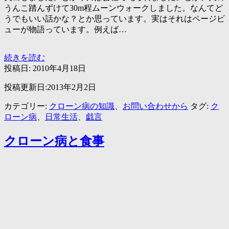
うんこ踏んずけて30m程ムーンウォークしました。なんてど
うでもいい話かな？とか思っています。実はそれはページビ
ューが物語っています。例えば…
も
続きを読む
っ
投稿日:
2010年4月18日
と
投稿更新日:2013年2月2日
管
理
カテゴリー:
クローン病の知識
、
お問い合わせから
タグ:
ク
人
ローン病
、
日常生活
、
戯言
さ
ん
クローン病と食事
の
私
生
活
が
知
り
た
い