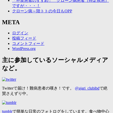
「不良患者のすすめ」 クローン病患者（特定疾患）
ですが・・・！
クローン病～陸トトの今日もOPP
META
ログイン
投稿フィード
コメントフィード
WordPress.org
主に参加しているソーシャルメディア
など。
Twitterで届け！難病患者の嘆き！です。
@ajari_clubibd
で絶
賛さえずり中。
tumblr
で簡単な日常のフォトログをしています。食べ物中心