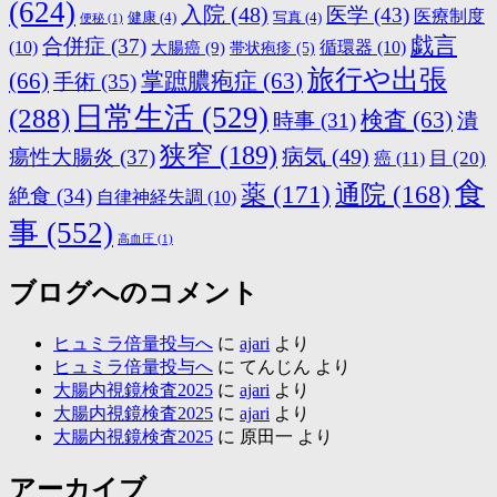
(624)
入院
(48)
医学
(43)
医療制度
健康
(4)
写真
(4)
便秘
(1)
戯言
合併症
(37)
(10)
大腸癌
(9)
循環器
(10)
帯状疱疹
(5)
旅行や出張
(66)
掌蹠膿疱症
(63)
手術
(35)
日常生活
(529)
(288)
検査
(63)
時事
(31)
潰
狭窄
(189)
病気
(49)
瘍性大腸炎
(37)
目
(20)
癌
(11)
食
薬
(171)
通院
(168)
絶食
(34)
自律神経失調
(10)
事
(552)
高血圧
(1)
ブログへのコメント
ヒュミラ倍量投与へ
に
ajari
より
ヒュミラ倍量投与へ
に
てんじん
より
大腸内視鏡検査2025
に
ajari
より
大腸内視鏡検査2025
に
ajari
より
大腸内視鏡検査2025
に
原田一
より
アーカイブ