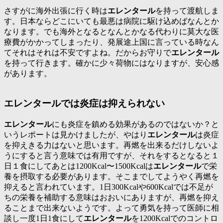
さすがに海外出張に行く時は
エレンタール
を持って渡航しま
す。日本ならどこにいても最悪は病院に駆け込めばなんとか
なります。でも海外となるとなんとかなる代わりに莫大な医
療費がかかってしまったり、発展途上国に言っている時なん
てそれはそれは不安ですよね。だからお守りで
エレンタール
を持って行きます。確かに少々荷物にはなりますが、安心感
があります。
エレンタールでは炎症は抑えられない
エレンタール
にも炎症を鎮める効果があるのではないか？と
いうレポートは見かけましたが、やはり
エレンタール
は炎症
を抑えきる力はないと思います。再燃を出来るだけしないよ
うにすると言う意味では有用ですが、それをするとなると１
日１食にしてあとは1200Kcal〜1500Kcalは
エレンタール
で栄
養を摂取する必要があります。そこまでしてようやく再燃を
抑えると言われています。1日300Kcalや600Kcalでは不足が
ちの栄養を補助する意味はおおいにありますが、再燃を抑え
ることまで出来ないようです。よって勇気を持って医師に相
談し一度1日1食にして
エレンタール
を1200Kcalでのコントロ