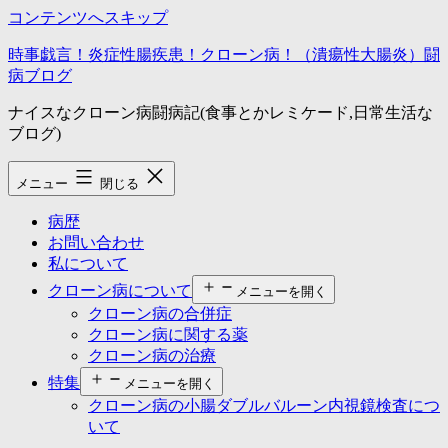
コンテンツへスキップ
時事戯言！炎症性腸疾患！クローン病！（潰瘍性大腸炎）闘
病ブログ
ナイスなクローン病闘病記(食事とかレミケード,日常生活な
ブログ)
メニュー
閉じる
病歴
お問い合わせ
私について
クローン病について
メニューを開く
クローン病の合併症
クローン病に関する薬
クローン病の治療
特集
メニューを開く
クローン病の小腸ダブルバルーン内視鏡検査につ
いて