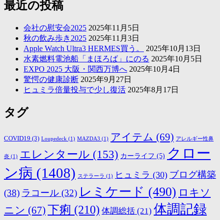
最近の投稿
会社の慰安会2025
2025年11月5日
秋の飲み歩き2025
2025年11月3日
Apple Watch Ultra3 HERMES買う。
2025年10月13日
水素燃料電池船「まほろば」にのる
2025年10月5日
EXPO 2025 大阪・関西万博へ
2025年10月4日
驚愕の健康診断
2025年9月27日
ヒュミラ倍量投与で少し復活
2025年8月17日
タグ
アイテム
(69)
COVID19
(3)
Loupedeck
(1)
MAZDA3
(1)
アレルギー性鼻
クロー
エレンタール
(153)
カーライフ
(5)
炎
(1)
ン病
(1408)
ブログ構築
ヒュミラ
(30)
ステラーラ
(1)
レミケード
(490)
ロキソ
(38)
ラコール
(32)
体調記録
下痢
(210)
ニン
(67)
体調総括
(21)