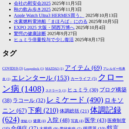
会社の慰安会2025
2025年11月5日
秋の飲み歩き2025
2025年11月3日
Apple Watch Ultra3 HERMES買う。
2025年10月13日
水素燃料電池船「まほろば」にのる
2025年10月5日
EXPO 2025 大阪・関西万博へ
2025年10月4日
驚愕の健康診断
2025年9月27日
ヒュミラ倍量投与で少し復活
2025年8月17日
タグ
アイテム
(69)
COVID19
(3)
Loupedeck
(1)
MAZDA3
(1)
アレルギー性鼻
クロー
エレンタール
(153)
カーライフ
(5)
炎
(1)
ン病
(1408)
ブログ構築
ヒュミラ
(30)
ステラーラ
(1)
レミケード
(490)
ロキソ
(38)
ラコール
(32)
体調記録
下痢
(210)
ニン
(67)
体調総括
(21)
(624)
入院
(48)
医学
(43)
医療制度
健康
(4)
写真
(4)
便秘
(1)
戯言
合併症
(37)
(10)
大腸癌
(9)
循環器
(10)
帯状疱疹
(5)