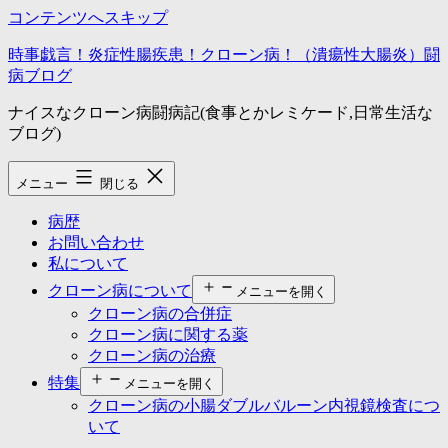
コンテンツへスキップ
時事戯言！炎症性腸疾患！クローン病！（潰瘍性大腸炎）闘
病ブログ
ナイスなクローン病闘病記(食事とかレミケード,日常生活な
ブログ)
メニュー
閉じる
病歴
お問い合わせ
私について
クローン病について
メニューを開く
クローン病の合併症
クローン病に関する薬
クローン病の治療
特集
メニューを開く
クローン病の小腸ダブルバルーン内視鏡検査につ
いて