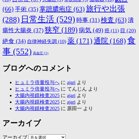
旅行や出張
(66)
掌蹠膿疱症
(63)
手術
(35)
日常生活
(529)
(288)
検査
(63)
時事
(31)
潰
狭窄
(189)
病気
(49)
瘍性大腸炎
(37)
目
(20)
癌
(11)
食
薬
(171)
通院
(168)
絶食
(34)
自律神経失調
(10)
事
(552)
高血圧
(1)
ブログへのコメント
ヒュミラ倍量投与へ
に
ajari
より
ヒュミラ倍量投与へ
に
てんじん
より
大腸内視鏡検査2025
に
ajari
より
大腸内視鏡検査2025
に
ajari
より
大腸内視鏡検査2025
に
原田一
より
アーカイブ
アーカイブ