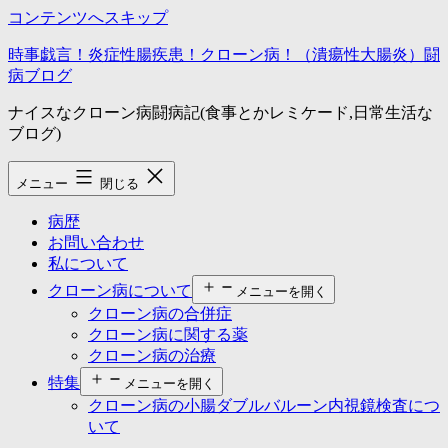
コンテンツへスキップ
時事戯言！炎症性腸疾患！クローン病！（潰瘍性大腸炎）闘
病ブログ
ナイスなクローン病闘病記(食事とかレミケード,日常生活な
ブログ)
メニュー
閉じる
病歴
お問い合わせ
私について
クローン病について
メニューを開く
クローン病の合併症
クローン病に関する薬
クローン病の治療
特集
メニューを開く
クローン病の小腸ダブルバルーン内視鏡検査につ
いて