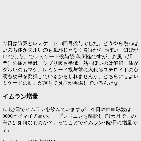
今日は診察とレミケード13回目投与でした。どうやら熱っぽ
いのも体がダルいのも風邪じゃなく炎症からっぽい。
CRPが
1.9
でした。でレミケード投与後6時間後ですが、お尻（肛
門）の痛さ半減、シブり腹も半減、熱っぽいのは解消、体が
ダルいのもマシ。レミケード投与前に入れるステロイドの点
滴も効果を発揮しているかもしれませんが、どちらにせよ
レ
ミケードの効力が落ちて炎症が再燃
しているんだな。
イムラン増量
1.5錠/日でイムランを飲んでいますが、
今日の白血球数は
9000とイマイチ高い
。「プレドニンを離脱して1カ月でこの
高さは如何なものか？」ってことで
イムラン2錠/日
に増量で
す。