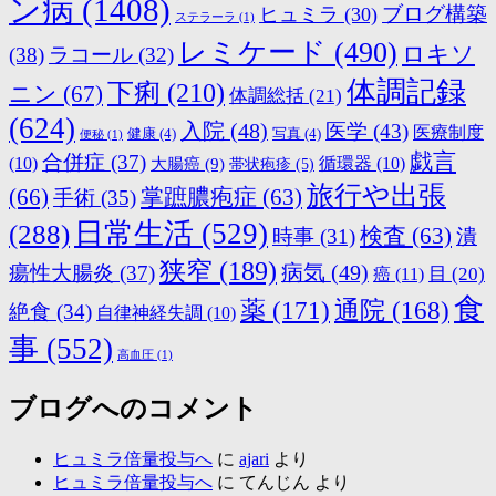
ン病
(1408)
ブログ構築
ヒュミラ
(30)
ステラーラ
(1)
レミケード
(490)
ロキソ
(38)
ラコール
(32)
体調記録
下痢
(210)
ニン
(67)
体調総括
(21)
(624)
入院
(48)
医学
(43)
医療制度
健康
(4)
写真
(4)
便秘
(1)
戯言
合併症
(37)
(10)
大腸癌
(9)
循環器
(10)
帯状疱疹
(5)
旅行や出張
(66)
掌蹠膿疱症
(63)
手術
(35)
日常生活
(529)
(288)
検査
(63)
時事
(31)
潰
狭窄
(189)
病気
(49)
瘍性大腸炎
(37)
目
(20)
癌
(11)
食
薬
(171)
通院
(168)
絶食
(34)
自律神経失調
(10)
事
(552)
高血圧
(1)
ブログへのコメント
ヒュミラ倍量投与へ
に
ajari
より
ヒュミラ倍量投与へ
に
てんじん
より