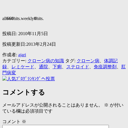
all
660
hits.weekly
0
hits.
投稿日:
2010年11月5日
投稿更新日:2013年2月24日
作成者:
ajari
カテゴリー:
クローン病の知識
タグ:
クローン病
、
体調記
録
、
レミケード
、
通院
、
下痢
、
ステロイド
、
免疫調整剤
、
肛
門病変
コメントする
メールアドレスが公開されることはありません。
※
が付い
ている欄は必須項目です
コメント
※