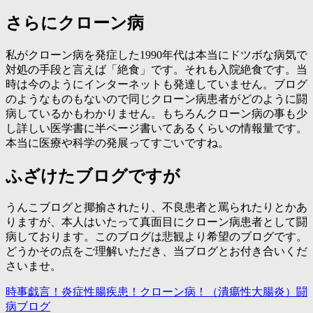
さらにクローン病
私がクローン病を発症した1990年代は本当にドツボな病気で
対処の手段と言えば「絶食」です。それも入院絶食です。当
時は今のようにインターネットも発達していません。ブログ
のようなものもないので同じクローン病患者がどのように闘
病しているかもわかりません。もちろんクローン病の事も少
し詳しい医学書に半ページ書いてあるくらいの情報量です。
本当に医療や科学の発展ってすごいですね。
ふざけたブログですが
うんこブログと揶揄されたり、不良患者と罵られたりとかあ
りますが、本人はいたって真面目にクローン病患者として闘
病しております。このブログは悲観より希望のブログです。
どうかその点をご理解いただき、当ブログとお付き合いくだ
さいませ。
時事戯言！炎症性腸疾患！クローン病！（潰瘍性大腸炎）闘
病ブログ