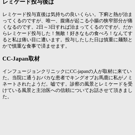
レミケード投与後は
レミケード投与直後は気持ちの良いくらい。下痢と熱が治ま
ってくるのですが、唯一、腹痛が起こる小腸の狭窄部分が痛
くなるのです。2日～3日すれば治まってくるのですが。だか
らレミケード投与した！無敵！好きなもの食べろ！なんてす
ると私は痛い目に遭います。投与したした日は慎重に麺類と
かで慎重な食事で済ませます。
CC-Japan取材
インフュージョンクリニックにCC-japanの人が取材に来てい
た。当院に通うおバカな患者でキングオブお馬鹿に私がノミ
ネートされたようだ。嘘です。診察の風景とレミケードを受
けている風景と主治医への信頼についてお話させて頂きまし
た。