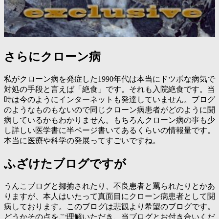
さらにクローン病
私がクローン病を発症した1990年代は本当にドツボな病気で
対処の手段と言えば「絶食」です。それも入院絶食です。当
時は今のようにインターネットも発達していません。ブログ
のようなものもないので同じクローン病患者がどのように闘
病しているかもわかりません。もちろんクローン病の事も少
し詳しい医学書に半ページ書いてあるくらいの情報量です。
本当に医療や科学の発展ってすごいですね。
ふざけたブログですが
うんこブログと揶揄されたり、不良患者と罵られたりとかあ
りますが、本人はいたって真面目にクローン病患者として闘
病しております。このブログは悲観より希望のブログです。
どうかその点をご理解いただき、当ブログとお付き合いくだ