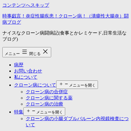
コンテンツへスキップ
時事戯言！炎症性腸疾患！クローン病！（潰瘍性大腸炎）闘
病ブログ
ナイスなクローン病闘病記(食事とかレミケード,日常生活な
ブログ)
メニュー
閉じる
病歴
お問い合わせ
私について
クローン病について
メニューを開く
クローン病の合併症
クローン病に関する薬
クローン病の治療
特集
メニューを開く
クローン病の小腸ダブルバルーン内視鏡検査につ
いて