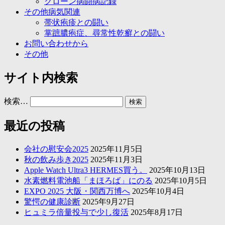
クローン病闘病記録
その他病気関連
帯状疱疹との闘い
掌蹠膿疱症、尋常性乾癬との闘い
お問い合わせから
その他
サイト内検索
検索…
最近の投稿
会社の慰安会2025
2025年11月5日
秋の飲み歩き2025
2025年11月3日
Apple Watch Ultra3 HERMES買う。
2025年10月13日
水素燃料電池船「まほろば」にのる
2025年10月5日
EXPO 2025 大阪・関西万博へ
2025年10月4日
驚愕の健康診断
2025年9月27日
ヒュミラ倍量投与で少し復活
2025年8月17日