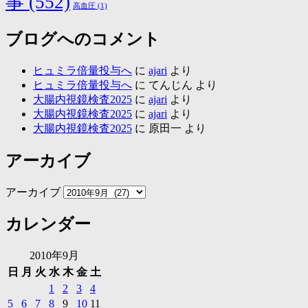
事
(552)
高血圧
(1)
ブログへのコメント
ヒュミラ倍量投与へ
に
ajari
より
ヒュミラ倍量投与へ
に
てんじん
より
大腸内視鏡検査2025
に
ajari
より
大腸内視鏡検査2025
に
ajari
より
大腸内視鏡検査2025
に
原田一
より
アーカイブ
アーカイブ
カレンダー
2010年9月
日
月
火
水
木
金
土
1
2
3
4
5
6
7
8
9
10
11