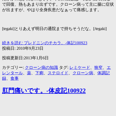
で回復、熱もあまり出ずです。クローン病って主に腸に症状
が出ますが、やはり全身疾患だなぁって痛感します。
[tegaki]とりあえず明日の通院まで持ちそうだな。[/tegaki]
続きを読む
プレドニンのチカラ。-体記100923
投稿日:
2010年9月23日
投稿更新日:2013年1月6日
カテゴリー:
クローン病の知識
タグ:
レミケード
、
狭窄
、
エ
レンタール
、
薬
、
下痢
、
ステロイド
、
クローン病
、
体調記
録
、
食事
肛門痛いです。-体皮記100922