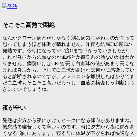
そこそこ高熱で悶絶
なんかクローン病とかじゃなく別な病気じゃねぇのか？って
思ってしまうほど体調が晴れません。昨夜も結局38.5度Cの
発熱です。今朝になって37.2度Cまで下がっていましたが、
これが炎症からの熱なのか風邪とか感染系の熱なのかはわか
りません。病院いけばCRPが高く白血球の値があまり高くな
ければ炎症から、そして白血球が高ければ何かに感染してい
ると診断されるのですが、プレドニンを離脱したばかりでま
だ白血球もそこそこ高いだろうし、血液の検査じゃ判断はつ
きにくいでしょうね。
夜が辛い
発熱は夕方から夜にかけてピークになる傾向がありますね。
倦怠感で寝苦しくて辛いものです。時に夕方から夜に熱が高
くなる傾向にあります。寝る前に体温が下がられば快適な入