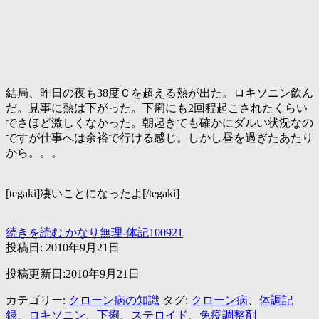
結局、昨日の夜も38度Ｃを超える熱が出た。ロキソニン飲ん
だ。見事に熱は下がった。下痢にも2回程起こされたくらい
でさほど激しくなかった。朝起きても確かにダルい状況なの
ですが仕事へは余裕で行ける感じ。しかし昼を過ぎたあたり
から。。。
[tegaki]凄いことになったよ[/tegaki]
続きを読む
かなり無理-体記100921
投稿日:
2010年9月21日
投稿更新日:2010年9月21日
カテゴリー:
クローン病の知識
タグ:
クローン病
、
体調記
録
、
ロキソニン
、
下痢
、
ステロイド
、
免疫調整剤