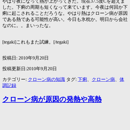
やはり夜になって熱が上がってきた。現在37.5度Cを超えま
した。下痢の周期も短くなって来ています。今夜は何回か下
痢に起こされることだろうな。やはり熱はクローン病が原因
である熱である可能性が高い。今日も氷枕か。明日から会社
なのに。。まいったな。
[tegaki]これもまた試練。[/tegaki]
投稿日:
2010年9月20日
投稿更新日:2010年9月20日
カテゴリー:
クローン病の知識
タグ:
下痢
、
クローン病
、
体
調記録
クローン病が原因の発熱や高熱