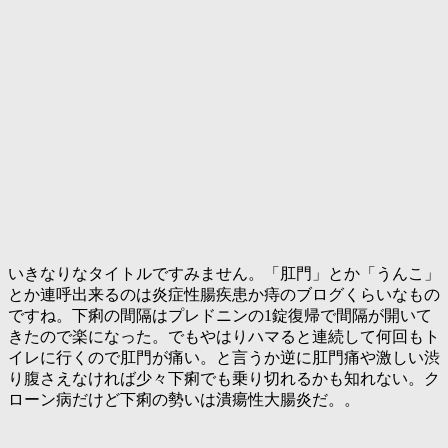
いきなりなタイトルですみません。「肛門」とか「うんこ」
とか連呼出来るのは炎症性腸疾患か痔のブログくらいなもの
ですね。下痢の間隔はプレドニンの1錠復帰で間隔が開いて
きたので楽になった。でもやはりハマると連続して何回もト
イレに行くので肛門が痛い。と言うか逆に肛門痛や激しい渋
り腹さえなければ少々下痢でも乗り切れるかも知れない。ク
ローン病だけど下痢の勢いは潰瘍性大腸炎だ。。