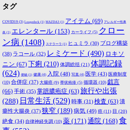
タグ
アイテム
(69)
COVID19
(3)
Loupedeck
(1)
MAZDA3
(1)
アレルギー性鼻
クロー
エレンタール
(153)
カーライフ
(5)
炎
(1)
ン病
(1408)
ブログ構築
ヒュミラ
(30)
ステラーラ
(1)
レミケード
(490)
ロキソ
(38)
ラコール
(32)
体調記録
下痢
(210)
ニン
(67)
体調総括
(21)
(624)
入院
(48)
医学
(43)
医療制度
健康
(4)
写真
(4)
便秘
(1)
戯言
合併症
(37)
(10)
大腸癌
(9)
循環器
(10)
帯状疱疹
(5)
旅行や出張
(66)
掌蹠膿疱症
(63)
手術
(35)
日常生活
(529)
(288)
検査
(63)
時事
(31)
潰
狭窄
(189)
病気
(49)
瘍性大腸炎
(37)
目
(20)
癌
(11)
食
薬
(171)
通院
(168)
絶食
(34)
自律神経失調
(10)