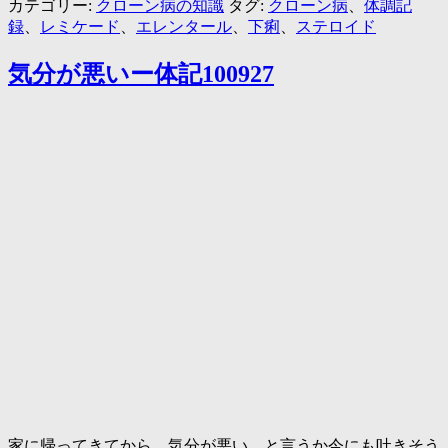
カテゴリー:
クローン病の知識
タグ:
クローン病
、
体調記
録
、
レミケード
、
エレンタール
、
下痢
、
ステロイド
気分が悪いー体記100927
家に帰ってきてから、気分が悪い。と言うか今にも吐きそう