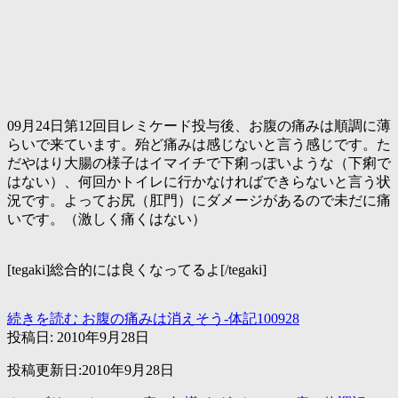
09月24日第12回目レミケード投与後、お腹の痛みは順調に薄
らいで来ています。殆ど痛みは感じないと言う感じです。た
だやはり大腸の様子はイマイチで下痢っぽいような（下痢で
はない）、何回かトイレに行かなければできらないと言う状
況です。よってお尻（肛門）にダメージがあるので未だに痛
いです。（激しく痛くはない）
[tegaki]総合的には良くなってるよ[/tegaki]
続きを読む
お腹の痛みは消えそう-体記100928
投稿日:
2010年9月28日
投稿更新日:2010年9月28日