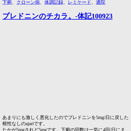
下痢
、
クローン病
、
体調記録
、
レミケード
、
通院
プレドニンのチカラ。-体記100923
あまりにも激しく悪化したのでプレドニンを5mg/日に戻した
根性なしのajariです。
たかが5mgされど5mgです。下痢の回数は一気に4回/日にま