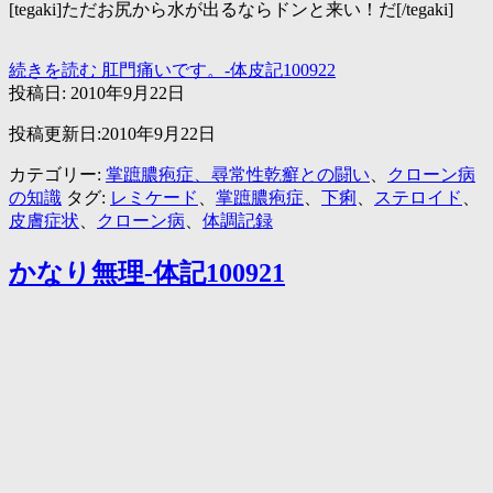
[tegaki]ただお尻から水が出るならドンと来い！だ[/tegaki]
続きを読む
肛門痛いです。-体皮記100922
投稿日:
2010年9月22日
投稿更新日:2010年9月22日
カテゴリー:
掌蹠膿疱症、尋常性乾癬との闘い
、
クローン病
の知識
タグ:
レミケード
、
掌蹠膿疱症
、
下痢
、
ステロイド
、
皮膚症状
、
クローン病
、
体調記録
かなり無理-体記100921