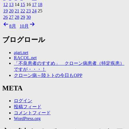
12
13
14
15
16
17
18
19
20
21
22
23
24
25
26
27
28
29
30
8月
10月
ブログロール
ajari.net
RACOL.net
「不良患者のすすめ」 クローン病患者（特定疾患）
ですが・・・！
クローン病～陸トトの今日もOPP
META
ログイン
投稿フィード
コメントフィード
WordPress.org