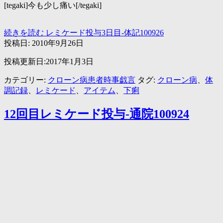
[tegaki]今も少し痛い[/tegaki]
続きを読む
レミケード投与3日目-体記100926
投稿日:
2010年9月26日
投稿更新日:2017年1月3日
カテゴリー:
クローン病患者時事戯言
タグ:
クローン病
、
体
調記録
、
レミケード
、
アイテム
、
下痢
12回目レミケード投与-通院100924