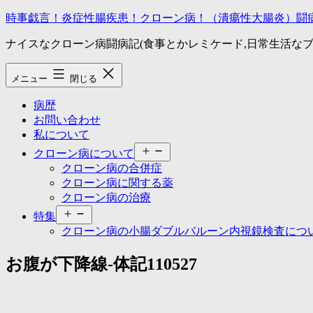
コ
時事戯言！炎症性腸疾患！クローン病！（潰瘍性大腸炎）闘
ン
ナイスなクローン病闘病記(食事とかレミケード,日常生活なブ
テ
ン
ツ
メニュー
閉じる
へ
ス
病歴
キ
お問い合わせ
ッ
私について
プ
メ
クローン病について
ニ
クローン病の合併症
ュ
クローン病に関する薬
ー
クローン病の治療
を
メ
開
特集
ニ
く
クローン病の小腸ダブルバルーン内視鏡検査につ
ュ
ー
お腹が下降線-体記110527
を
開
く