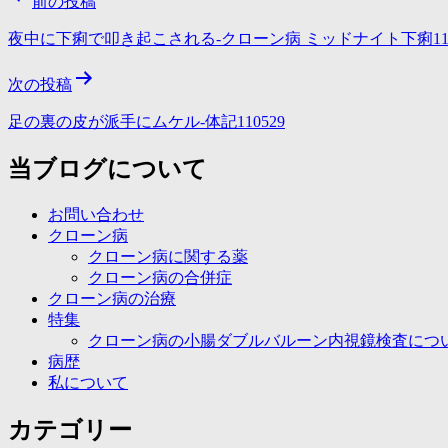
前の投稿
稿
夜中に下痢で叩き起こされる-クローン病 ミッドナイト下痢111
ナ
次の投稿
ビ
ゲ
足の裏の皮が派手にムケル-体記110529
ー
当ブログについて
シ
お問い合わせ
ョ
クローン病
ン
クローン病に関する薬
クローン病の合併症
クローン病の治療
特集
クローン病の小腸ダブルバルーン内視鏡検査につ
病歴
私について
カテゴリー