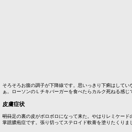
そろそろお腹の調子が下降線です。思いっきり下痢はしてい
ぁ。ローソンのＬチキバーガーを食べたらカルク死ねる感じ
皮膚症状
明日
足の裏の皮がボロボロになって来た。やはりレミケード
掌蹠膿疱症です。張り切ってステロイド軟膏を塗りたくりま