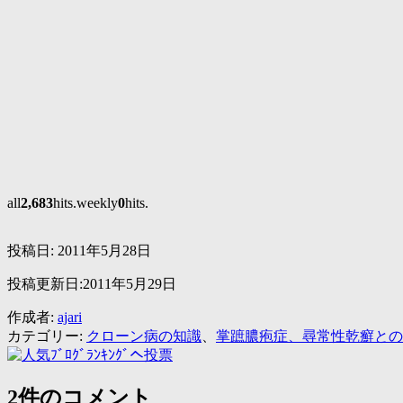
all
2,683
hits.weekly
0
hits.
投稿日:
2011年5月28日
投稿更新日:2011年5月29日
作成者:
ajari
カテゴリー:
クローン病の知識
、
掌蹠膿疱症、尋常性乾癬との
2件のコメント