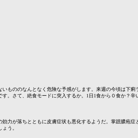
ないもののなんとなく危険な予感がします。来週の今頃は下痢
です。さて、絶食モードに突入するか。1日1食から０食か？辛
の効力が落ちとともに皮膚症状も悪化するようだ。掌蹠膿疱症
しょう。