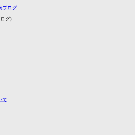
病ブログ
ログ)
いて