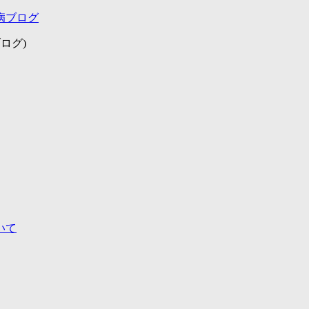
病ブログ
ログ)
いて