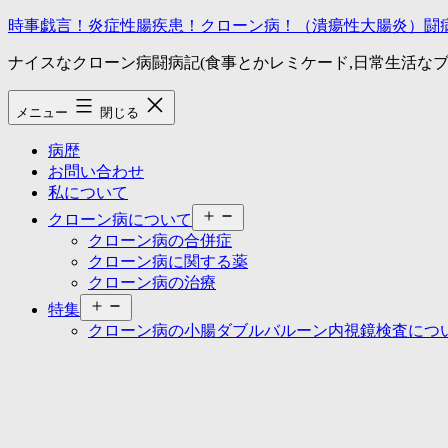
コ
時事戯言！炎症性腸疾患！クローン病！（潰瘍性大腸炎）闘
ン
ナイスなクローン病闘病記(食事とかレミケード,日常生活なブ
テ
ン
ツ
メニュー
閉じる
へ
ス
病歴
キ
お問い合わせ
ッ
私について
プ
メ
クローン病について
ニ
クローン病の合併症
ュ
クローン病に関する薬
ー
クローン病の治療
を
メ
開
特集
ニ
く
クローン病の小腸ダブルバルーン内視鏡検査につ
ュ
ー
を
開
く