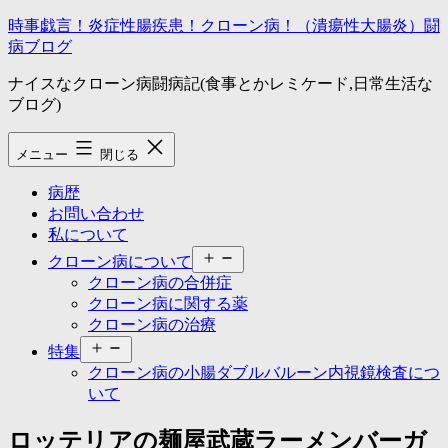
コ
時事戯言！炎症性腸疾患！クローン病！（潰瘍性大腸炎）闘
ン
病ブログ
テ
ナイスなクローン病闘病記(食事とかレミケード,日常生活な
ン
ブログ)
ツ
へ
ス
メニュー
閉じる
キ
ッ
病歴
プ
お問い合わせ
私について
メ
クローン病について
ニ
クローン病の合併症
ュ
クローン病に関する薬
ー
クローン病の治療
を
メ
開
特集
ニ
く
クローン病の小腸ダブルバルーン内視鏡検査につ
ュ
いて
ー
を
ロッテリアの麺屋武蔵ラーメンバーガ
開