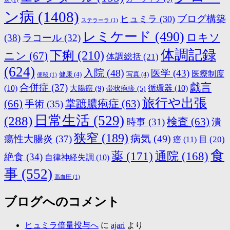
ン病
(1408)
ブログ構築
ヒュミラ
(30)
ステラーラ
(1)
レミケード
(490)
ロキソ
(38)
ラコール
(32)
体調記録
下痢
(210)
ニン
(67)
体調総括
(21)
(624)
入院
(48)
医学
(43)
医療制度
健康
(4)
写真
(4)
便秘
(1)
戯言
合併症
(37)
(10)
大腸癌
(9)
循環器
(10)
帯状疱疹
(5)
旅行や出張
(66)
掌蹠膿疱症
(63)
手術
(35)
日常生活
(529)
(288)
検査
(63)
時事
(31)
潰
狭窄
(189)
病気
(49)
瘍性大腸炎
(37)
目
(20)
癌
(11)
食
薬
(171)
通院
(168)
絶食
(34)
自律神経失調
(10)
事
(552)
高血圧
(1)
ブログへのコメント
ヒュミラ倍量投与へ
に
ajari
より