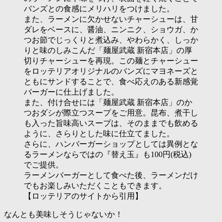
バンズとの食感にメリハリをつけました。
また、ラーメンに欠かせないチャーシューは、甘
ダレをベースに、醤油、ニンニク、ショウガ、か
つお節でじっくりと煮込み、やわらかく、しっか
りと味のしみこんだ「麺屋武蔵 新宿本店」の厚
切りチャーシューを再現。この麺とチャーシュー
をロッテリアオリジナルのバンズにマヨネーズと
ともにサンドすることで、食べ応えのある新感覚
バーガーに仕上げました。
また、付け合せには「麺屋武蔵 新宿本店」のか
つおダシが際立つスープをご用意。昆布、煮干し
も入った旨味高いスープは、そのままでも飲める
ように、さらりとした味に仕立てました。
さらに、ハンバーガーショップとしては異例とな
るラーメンならではの『替え玉』も100円(税込)
でご提供。
ラーメンバーガーとして食べた後、ラーメンだけ
でもお楽しみいただくこともできます。
【ロッテリアのサイトから引用】
なんとも美味しそうじゃないか！