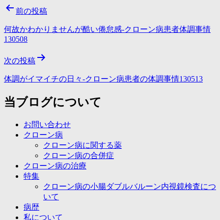
投
前の投稿
稿
何故かわかりませんが酷い倦怠感-クローン病患者体調事情
ナ
130508
ビ
次の投稿
ゲ
体調がイマイチの日々-クローン病患者の体調事情130513
ー
当ブログについて
シ
ョ
お問い合わせ
ン
クローン病
クローン病に関する薬
クローン病の合併症
クローン病の治療
特集
クローン病の小腸ダブルバルーン内視鏡検査につ
いて
病歴
私について