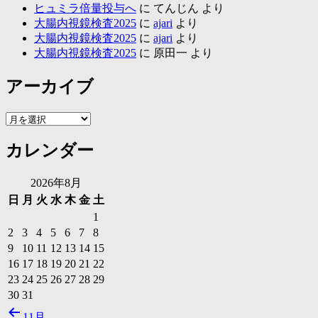
ヒュミラ倍量投与へ
に
てんじん
より
大腸内視鏡検査2025
に
ajari
より
大腸内視鏡検査2025
に
ajari
より
大腸内視鏡検査2025
に
原田一
より
アーカイブ
ア
ー
カレンダー
カ
イ
ブ
2026年8月
日
月
火
水
木
金
土
1
2
3
4
5
6
7
8
9
10
11
12
13
14
15
16
17
18
19
20
21
22
23
24
25
26
27
28
29
30
31
11月