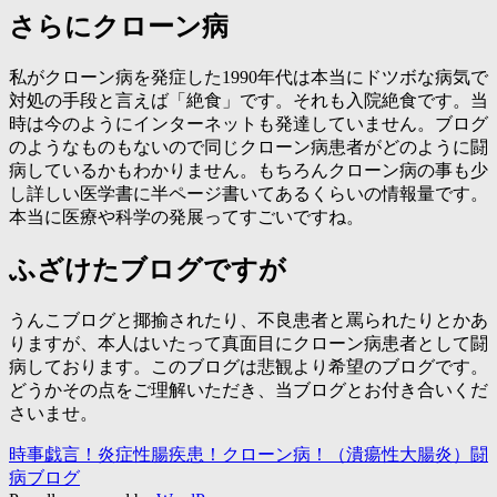
さらにクローン病
私がクローン病を発症した1990年代は本当にドツボな病気で
対処の手段と言えば「絶食」です。それも入院絶食です。当
時は今のようにインターネットも発達していません。ブログ
のようなものもないので同じクローン病患者がどのように闘
病しているかもわかりません。もちろんクローン病の事も少
し詳しい医学書に半ページ書いてあるくらいの情報量です。
本当に医療や科学の発展ってすごいですね。
ふざけたブログですが
うんこブログと揶揄されたり、不良患者と罵られたりとかあ
りますが、本人はいたって真面目にクローン病患者として闘
病しております。このブログは悲観より希望のブログです。
どうかその点をご理解いただき、当ブログとお付き合いくだ
さいませ。
時事戯言！炎症性腸疾患！クローン病！（潰瘍性大腸炎）闘
病ブログ