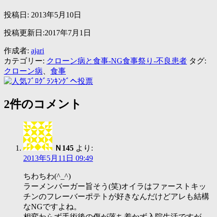
投稿日:
2013年5月10日
投稿更新日:2017年7月1日
作成者:
ajari
カテゴリー:
クローン病と食事-NG食事祭り-不良患者
タグ:
クローン病
、
食事
2件のコメント
Ｎ145
より:
2013年5月11日 09:49
ちわちわ(^_^)
ラーメンバーガー旨そう(笑)オイラはファーストキッ
チンのフレーバーポテトが好きなんだけどアレも結構
なNGですよね。
相変わらず手術後の傷が落ち着かず入院生活ですが