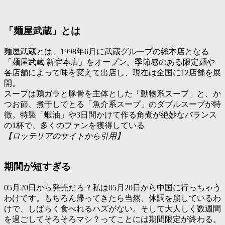
「麺屋武蔵」とは
麺屋武蔵とは、1998年6月に武蔵グループの総本店となる
「麺屋武蔵 新宿本店」をオープン。季節感のある限定麺や
各店舗によって味を変えて出店し、現在は全国に12店舗を展
開。
スープは鶏ガラと豚骨を主体とした「動物系スープ」と、か
つお節、煮干しでとる「魚介系スープ」のダブルスープが特
徴。特製「蝦油」や3日間かけて作る角煮が絶妙なバランス
の1杯で、多くのファンを獲得している
【ロッテリアのサイトから引用】
期間が短すぎる
05月20日から発売だろ？私は05月20日から中国に行っちゃう
わけです。もちろん帰ってきたら当然、体調を崩しているわ
けで、しばらく食べれるハズがない。そして大人しく数週間
を過ごしてそろそろマシ？ってことには期間限定が終わる。