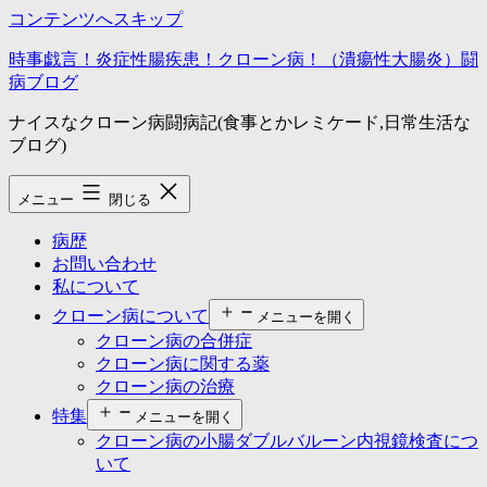
コンテンツへスキップ
時事戯言！炎症性腸疾患！クローン病！（潰瘍性大腸炎）闘
病ブログ
ナイスなクローン病闘病記(食事とかレミケード,日常生活な
ブログ)
メニュー
閉じる
病歴
お問い合わせ
私について
クローン病について
メニューを開く
クローン病の合併症
クローン病に関する薬
クローン病の治療
特集
メニューを開く
クローン病の小腸ダブルバルーン内視鏡検査につ
いて