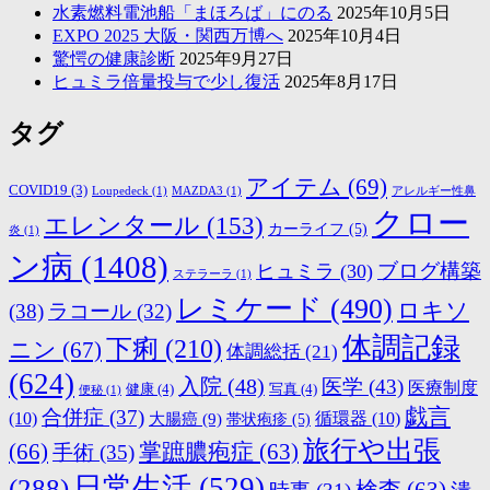
水素燃料電池船「まほろば」にのる
2025年10月5日
EXPO 2025 大阪・関西万博へ
2025年10月4日
驚愕の健康診断
2025年9月27日
ヒュミラ倍量投与で少し復活
2025年8月17日
タグ
アイテム
(69)
COVID19
(3)
Loupedeck
(1)
MAZDA3
(1)
アレルギー性鼻
クロー
エレンタール
(153)
カーライフ
(5)
炎
(1)
ン病
(1408)
ブログ構築
ヒュミラ
(30)
ステラーラ
(1)
レミケード
(490)
ロキソ
(38)
ラコール
(32)
体調記録
下痢
(210)
ニン
(67)
体調総括
(21)
(624)
入院
(48)
医学
(43)
医療制度
健康
(4)
写真
(4)
便秘
(1)
戯言
合併症
(37)
(10)
大腸癌
(9)
循環器
(10)
帯状疱疹
(5)
旅行や出張
(66)
掌蹠膿疱症
(63)
手術
(35)
日常生活
(529)
(288)