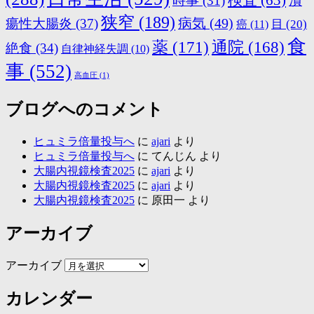
検査
(63)
時事
(31)
潰
狭窄
(189)
病気
(49)
瘍性大腸炎
(37)
目
(20)
癌
(11)
食
薬
(171)
通院
(168)
絶食
(34)
自律神経失調
(10)
事
(552)
高血圧
(1)
ブログへのコメント
ヒュミラ倍量投与へ
に
ajari
より
ヒュミラ倍量投与へ
に
てんじん
より
大腸内視鏡検査2025
に
ajari
より
大腸内視鏡検査2025
に
ajari
より
大腸内視鏡検査2025
に
原田一
より
アーカイブ
アーカイブ
カレンダー