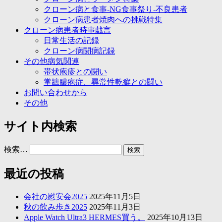
クローン病と食事-NG食事祭り-不良患者
クローン病患者焼肉への挑戦特集
クローン病患者時事戯言
日常生活の記録
クローン病闘病記録
その他病気関連
帯状疱疹との闘い
掌蹠膿疱症、尋常性乾癬との闘い
お問い合わせから
その他
サイト内検索
検索…
最近の投稿
会社の慰安会2025
2025年11月5日
秋の飲み歩き2025
2025年11月3日
Apple Watch Ultra3 HERMES買う。
2025年10月13日