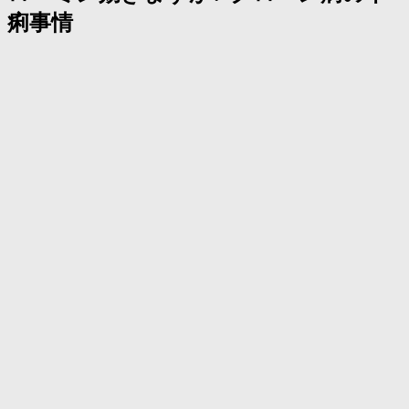
く
痢事情