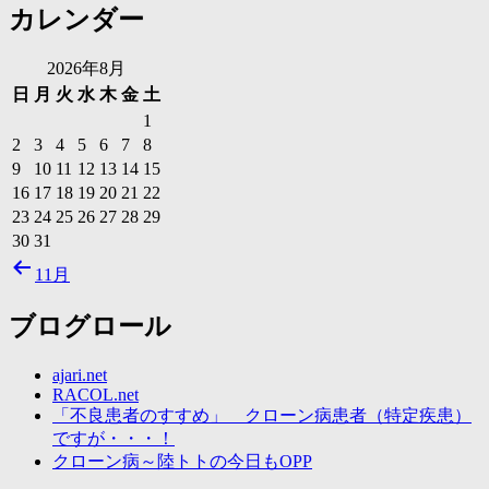
カレンダー
カ
イ
ブ
2026年8月
日
月
火
水
木
金
土
1
2
3
4
5
6
7
8
9
10
11
12
13
14
15
16
17
18
19
20
21
22
23
24
25
26
27
28
29
30
31
11月
ブログロール
ajari.net
RACOL.net
「不良患者のすすめ」 クローン病患者（特定疾患）
ですが・・・！
クローン病～陸トトの今日もOPP