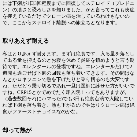
には下痢が1日3回程度までに回復してステロイド（プレドニ
ン）の凄さと恐ろしさを知りました。かと言ってこれも炎症
を抑えているだけでクローン病を治しているわけもないの
で、ここからステロイド離脱への旅立ちとなります。
取りあえず耐える
私はとりあえず耐えます。まずは絶食です。入る量を落とし
て出る量を抑えるのとお腹を休めて炎症を鎮めようと言う期
待です。エレンタールの登場ですね。エレンタールだけで2
週間も過ごせば下痢の回数も落ち着いてきます。その間はな
んとかロキソニンで熱を下げたりと乗り切るのも大変です
ね。ただどう乗り切るであれ一旦は医師に診せた方がいいで
すね。CRP15とかでめでたく即入院！ってもありますが。
（過去数回それにハマった)でも3日も絶食点滴で入院してい
れば下痢も落ち着き、熱も下がるのでやはりクローン病は絶
食がファーストチョイスなのかな。
却って熱が