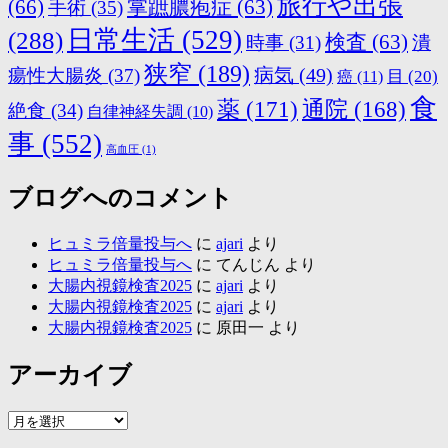
旅行や出張
(66)
掌蹠膿疱症
(63)
手術
(35)
日常生活
(529)
(288)
検査
(63)
時事
(31)
潰
狭窄
(189)
病気
(49)
瘍性大腸炎
(37)
目
(20)
癌
(11)
食
薬
(171)
通院
(168)
絶食
(34)
自律神経失調
(10)
事
(552)
高血圧
(1)
ブログへのコメント
ヒュミラ倍量投与へ
に
ajari
より
ヒュミラ倍量投与へ
に
てんじん
より
大腸内視鏡検査2025
に
ajari
より
大腸内視鏡検査2025
に
ajari
より
大腸内視鏡検査2025
に
原田一
より
アーカイブ
ア
ー