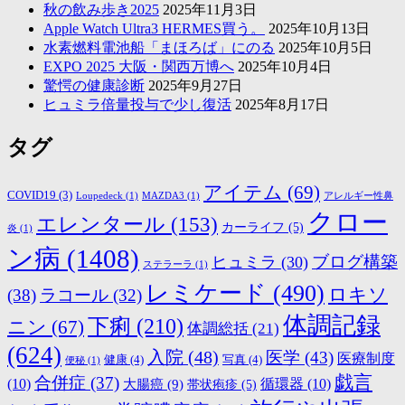
秋の飲み歩き2025
2025年11月3日
Apple Watch Ultra3 HERMES買う。
2025年10月13日
水素燃料電池船「まほろば」にのる
2025年10月5日
EXPO 2025 大阪・関西万博へ
2025年10月4日
驚愕の健康診断
2025年9月27日
ヒュミラ倍量投与で少し復活
2025年8月17日
タグ
アイテム
(69)
COVID19
(3)
Loupedeck
(1)
MAZDA3
(1)
アレルギー性鼻
クロー
エレンタール
(153)
カーライフ
(5)
炎
(1)
ン病
(1408)
ブログ構築
ヒュミラ
(30)
ステラーラ
(1)
レミケード
(490)
ロキソ
(38)
ラコール
(32)
体調記録
下痢
(210)
ニン
(67)
体調総括
(21)
(624)
入院
(48)
医学
(43)
医療制度
健康
(4)
写真
(4)
便秘
(1)
戯言
合併症
(37)
(10)
大腸癌
(9)
循環器
(10)
帯状疱疹
(5)