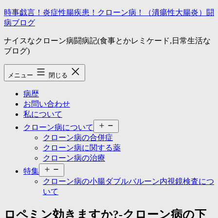
コ
時事戯言！炎症性腸疾患！クローン病！（潰瘍性大腸炎）闘
ン
病ブログ
テ
ナイスなクローン病闘病記(食事とかレミケード,日常生活な
ン
ブログ)
ツ
へ
ス
メニュー
閉じる
キ
ッ
病歴
プ
お問い合わせ
私について
メ
クローン病について
ニ
クローン病の合併症
ュ
クローン病に関する薬
ー
クローン病の治療
を
メ
開
特集
ニ
く
クローン病の小腸ダブルバルーン内視鏡検査につ
ュ
いて
ー
を
ロペミン効きますか?-クローン病の下
開