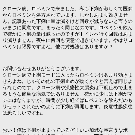
クローン病、ロペミンで来ました。私も下痢が激しくて医師
からロペミンを処方されています。しかしあまり効きませ
ん。記事あった下痢に量は減るけど回数が減らないと言うの
がまさに同意です。まったく同じなのです。ロペミンを飲ん
で確かに下痢の量は減ったのですがトイレへ行く回数はあま
り減りません。夜中に何回も便意で起きています。やはりロ
ペミンは限界ですよね。他に対処法はありますか？
お問い合わせありがとうございます。
クローン病で下痢モードに入ったらロペミンはあまり効きま
せんよね。じゃその他の下痢止めが効くか？と言えば同じよ
うなものです。クローン病や潰瘍性大腸炎は下痢止めで止ま
るような簡単な病気ではありません。確かに少しは下痢がマ
シにはなりますが、時間が少し経てばロペミンを飲んだのも
リセットされたかのように下痢が再開します。炎症性腸疾患
は恐ろしいですね。
おい！俺は下痢が止まっているぞ！いい加減な事言うなボ