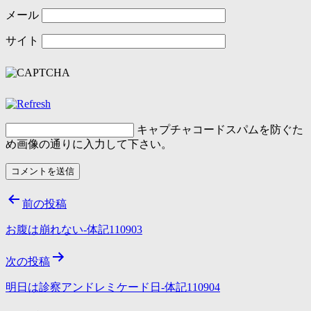
メール
サイト
キャプチャコード
スパムを防ぐた
め画像の通りに入力して下さい。
投
前の投稿
稿
お腹は崩れない-体記110903
ナ
次の投稿
ビ
ゲ
明日は診察アンドレミケード日-体記110904