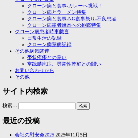
クローン病と食事-カレーへ挑戦！
クローン病とラーメン特集
クローン病と食事-NG食事祭り-不良患者
クローン病患者焼肉への挑戦特集
クローン病患者時事戯言
日常生活の記録
クローン病闘病記録
その他病気関連
帯状疱疹との闘い
掌蹠膿疱症、尋常性乾癬との闘い
お問い合わせから
その他
サイト内検索
検索…
最近の投稿
会社の慰安会2025
2025年11月5日