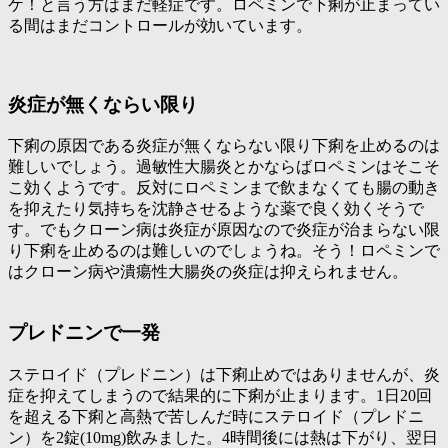
ケ！
と言う方はまだ軽症です。ロペミンで下痢が止まってい
る間はまだコントロールが効いています。
炎症が無くならい限り
下痢の原因である炎症が無くならない限り下痢を止めるのは
難しいでしょう。過敏性大腸炎とかならばロペミンはそこそ
こ効くようです。反対にロペミンまで飲まなくても腸の動き
を抑えたり気持ちを沈静させるような薬で良く効くそうで
す。でもクローン病は炎症が原因なので炎症が治まらない限
り下痢を止めるのは難しいのでしょうね。そう！ロペミンで
はクローン病や潰瘍性大腸炎の炎症は抑えられません。
プレドニンで一発
ステロイド（プレドニン）は下痢止めではありませんが、炎
症を抑えてしまうので結果的に下痢が止まります。1日20回
を超える下痢と高熱で苦しんだ時にステロイド（プレドニ
ン）を2錠(10mg)飲みました。4時間後には熱は下がり、翌日