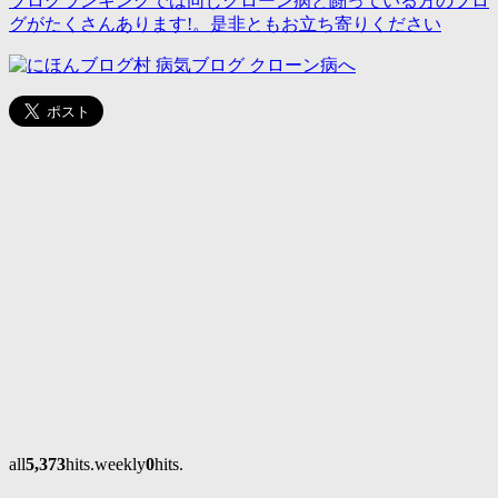
ブログランキングでは同じクローン病と闘っている方のブロ
グがたくさんあります!。是非ともお立ち寄りください
all
5,373
hits.weekly
0
hits.