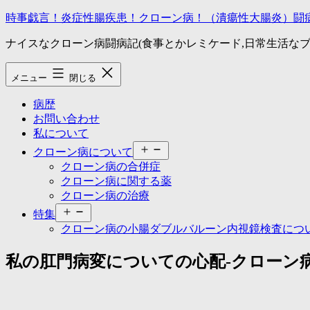
コ
時事戯言！炎症性腸疾患！クローン病！（潰瘍性大腸炎）闘
ン
ナイスなクローン病闘病記(食事とかレミケード,日常生活なブ
テ
ン
ツ
メニュー
閉じる
へ
ス
病歴
キ
お問い合わせ
ッ
私について
プ
メ
クローン病について
ニ
クローン病の合併症
ュ
クローン病に関する薬
ー
クローン病の治療
を
メ
開
特集
ニ
く
クローン病の小腸ダブルバルーン内視鏡検査につ
ュ
ー
私の肛門病変についての心配-クローン病の
を
開
く