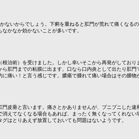
続かないからでしょう。下痢を重ねると肛門が荒れて痛くなる
もなかなか効かないことが多いです。
（根治術）を受けました。しかし幸いそこから再発がしており
から肛門までの粘膜に出ます。口なら口内炎として出たり肛門
的に痛い！と言う感じです。膿瘍で腫れて痛い場合はその腫物
肛門皮垂と言います。痛さとかありませんが、プニプニした違
で消えてなくなる場合もあれば、まったく無くなってくれない
タグはとりあえず放置しておいても問題はないようです。