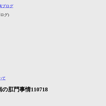
病ブログ
ログ)
いて
肛門事情110718