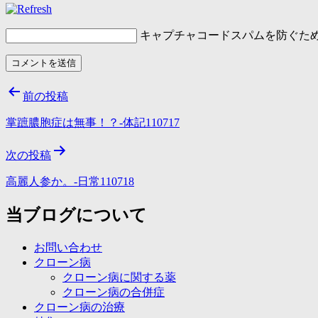
キャプチャコード
スパムを防ぐた
投
前の投稿
稿
掌蹠膿胞症は無事！？-体記110717
ナ
次の投稿
ビ
ゲ
高麗人参か。-日常110718
ー
当ブログについて
シ
お問い合わせ
ョ
クローン病
ン
クローン病に関する薬
クローン病の合併症
クローン病の治療