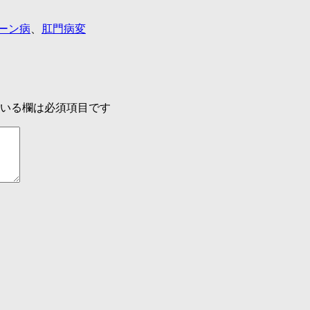
ーン病
、
肛門病変
いる欄は必須項目です