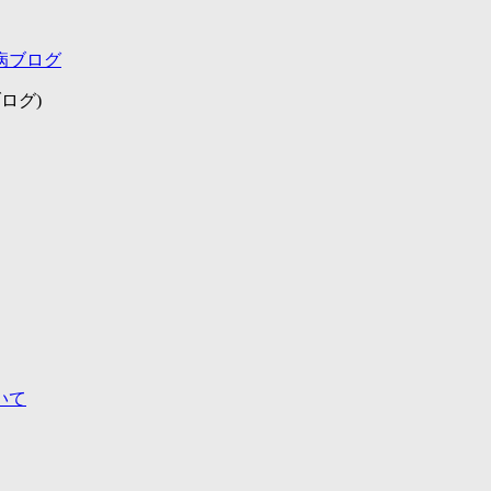
病ブログ
ログ)
いて