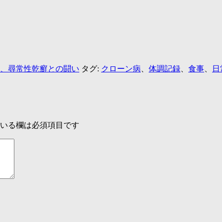
、尋常性乾癬との闘い
タグ:
クローン病
、
体調記録
、
食事
、
日
いる欄は必須項目です