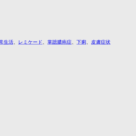
常生活
、
レミケード
、
掌蹠膿疱症
、
下痢
、
皮膚症状