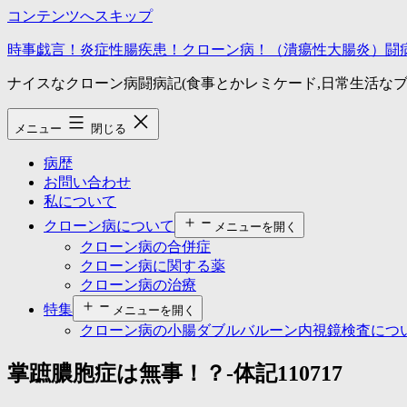
コンテンツへスキップ
時事戯言！炎症性腸疾患！クローン病！（潰瘍性大腸炎）闘
ナイスなクローン病闘病記(食事とかレミケード,日常生活なブ
メニュー
閉じる
病歴
お問い合わせ
私について
クローン病について
メニューを開く
クローン病の合併症
クローン病に関する薬
クローン病の治療
特集
メニューを開く
クローン病の小腸ダブルバルーン内視鏡検査につ
掌蹠膿胞症は無事！？-体記110717