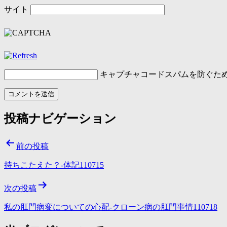
サイト
キャプチャコード
スパムを防ぐた
投稿ナビゲーション
前の投稿
持ちこたえた？-体記110715
次の投稿
私の肛門病変についての心配-クローン病の肛門事情110718