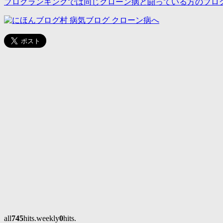
ブログランキングでは同じクローン病と闘っている方のブロ
all
745
hits.weekly
0
hits.