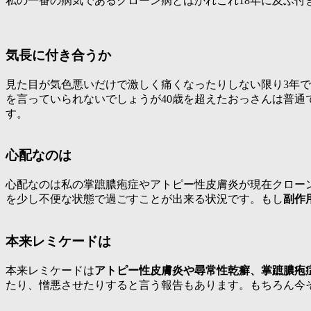
私の一番の病気であるクローン病とはかれこれ18年に及ぶ付
気長に付き合うか
見た目が気色悪いだけで激しく痛くなったりしない限り3年
を言っていられないでしょうが40歳を超えたおっさんは普
す。
心配なのは
心配なのは私の掌蹠膿疱症やアトピー性皮膚炎が現在クロー
を少し不便な状態で過ごすことが出来る状況です。もし
副作
本来レミケードは
本来レミケードは
アトピー性皮膚炎や尋常性乾癬、掌蹠膿疱
たり、憎悪させたりすると言う報告もあります。もちろん今