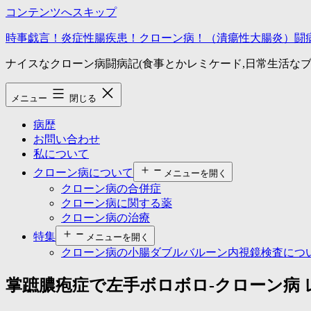
コンテンツへスキップ
時事戯言！炎症性腸疾患！クローン病！（潰瘍性大腸炎）闘
ナイスなクローン病闘病記(食事とかレミケード,日常生活なブ
メニュー
閉じる
病歴
お問い合わせ
私について
クローン病について
メニューを開く
クローン病の合併症
クローン病に関する薬
クローン病の治療
特集
メニューを開く
クローン病の小腸ダブルバルーン内視鏡検査につ
掌蹠膿疱症で左手ボロボロ-クローン病 レ