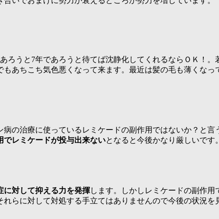
き合いでおまけに勢力が衰えるどころか勢力を増しています。
であろうと7年であろうと待てば沈静化してくれるならＯＫ！。
通でもあちこち気色悪くなって来ます。最近は髪の毛も薄くなっ
ン病の治療に使っているレミケードの副作用ではないか？と言
用でレミケードが投与出来ない
となると今後かなり厳しいです
症に対して抑える力を発揮
します。しかしレミケードの副作用
それらに対して対処する手立てはありませんので今後の状況を