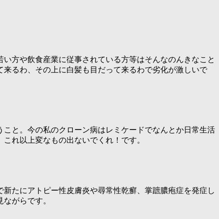
若い方や飲食産業に従事されている方等はそんなのんきなこと
て来るわ、その上に白髪も目だって来るわで劣化が激しいで
うこと。今の私のクローン病はレミケードでなんとか日常生活
。これ以上変なもの出ないでくれ！です。
で新たにアトピー性皮膚炎や尋常性乾癬、掌蹠膿疱症を発症し
見ながらです。