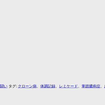
闘い
タグ:
クローン病
、
体調記録
、
レミケード
、
掌蹠膿疱症
、