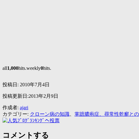
all
1,000
hits.weekly
0
hits.
投稿日:
2010年7月4日
投稿更新日:2013年2月9日
作成者:
ajari
カテゴリー:
クローン病の知識
、
掌蹠膿疱症、尋常性乾癬との
コメントする