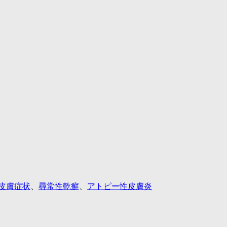
皮膚症状
、
尋常性乾癬
、
アトピー性皮膚炎