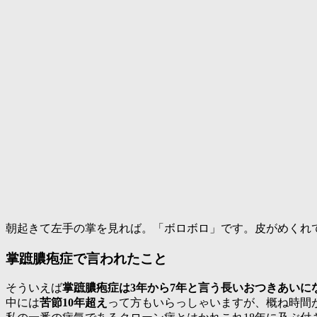
朝起きて左手の掌を見れば。「ボロボロ」です。皮がめくれ
掌蹠膿疱症で言われたこと
そういえば
掌蹠膿疱症は3年から7年と言う長いおつきあいに
中には
苦節10年超え
って方もいらっしゃいますが、概ね時間