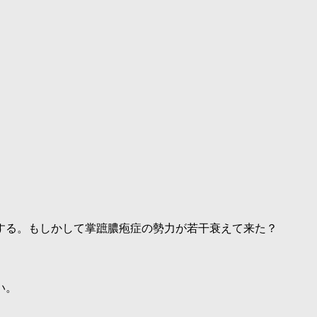
する。もしかして掌蹠膿疱症の勢力が若干衰えて来た？
い。