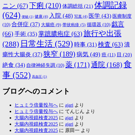
体調記録
下痢
(210)
ニン
(67)
体調総括
(21)
(624)
入院
(48)
医学
(43)
医療制度
健康
(4)
写真
(4)
便秘
(1)
戯言
合併症
(37)
(10)
大腸癌
(9)
循環器
(10)
帯状疱疹
(5)
旅行や出張
(66)
掌蹠膿疱症
(63)
手術
(35)
日常生活
(529)
(288)
検査
(63)
時事
(31)
潰
狭窄
(189)
病気
(49)
瘍性大腸炎
(37)
目
(20)
癌
(11)
食
薬
(171)
通院
(168)
絶食
(34)
自律神経失調
(10)
事
(552)
高血圧
(1)
ブログへのコメント
ヒュミラ倍量投与へ
に
ajari
より
ヒュミラ倍量投与へ
に
てんじん
より
大腸内視鏡検査2025
に
ajari
より
大腸内視鏡検査2025
に
ajari
より
大腸内視鏡検査2025
に
原田一
より