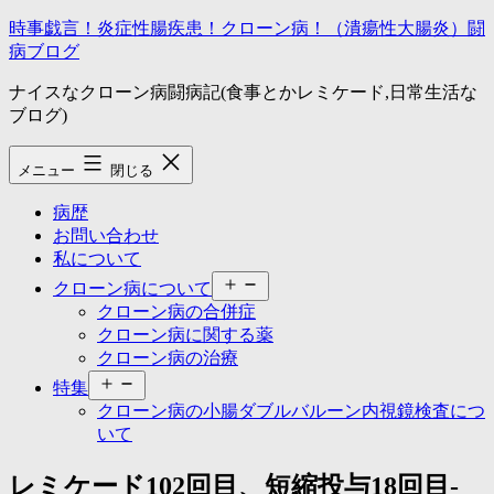
コ
時事戯言！炎症性腸疾患！クローン病！（潰瘍性大腸炎）闘
ン
病ブログ
テ
ナイスなクローン病闘病記(食事とかレミケード,日常生活な
ン
ブログ)
ツ
へ
ス
メニュー
閉じる
キ
ッ
病歴
プ
お問い合わせ
私について
メ
クローン病について
ニ
クローン病の合併症
ュ
クローン病に関する薬
ー
クローン病の治療
を
メ
開
特集
ニ
く
クローン病の小腸ダブルバルーン内視鏡検査につ
ュ
いて
ー
を
レミケード102回目、短縮投与18回目-
開