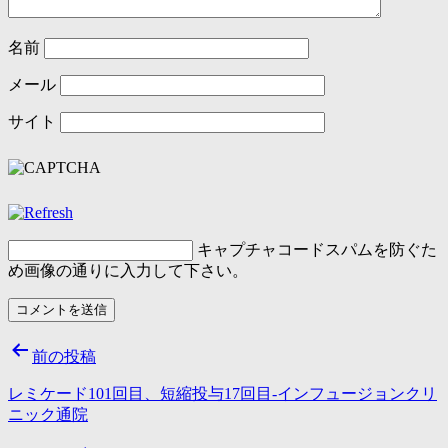
名前
メール
サイト
キャプチャコード
スパムを防ぐた
め画像の通りに入力して下さい。
投
前の投稿
稿
レミケード101回目、短縮投与17回目-インフュージョンクリ
ナ
ニック通院