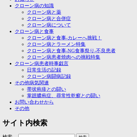
クローン病の知識
クローン病と薬
クローン病と合併症
クローン病について
クローン病と食事
クローン病と食事-カレーへ挑戦！
クローン病とラーメン特集
クローン病と食事-NG食事祭り-不良患者
クローン病患者焼肉への挑戦特集
クローン病患者時事戯言
日常生活の記録
クローン病闘病記録
その他病気関連
帯状疱疹との闘い
掌蹠膿疱症、尋常性乾癬との闘い
お問い合わせから
その他
サイト内検索
検索…