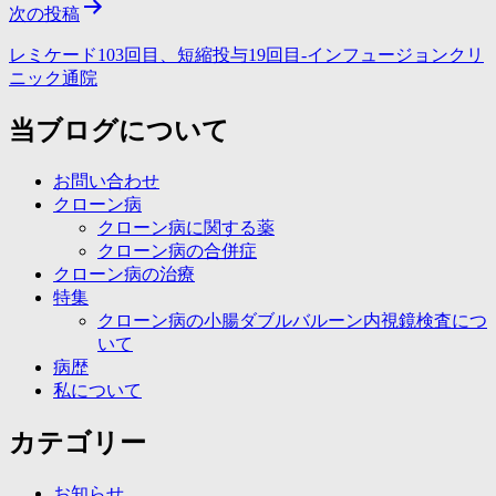
ビ
次の投稿
ゲ
レミケード103回目、短縮投与19回目-インフュージョンクリ
ー
ニック通院
シ
当ブログについて
ョ
ン
お問い合わせ
クローン病
クローン病に関する薬
クローン病の合併症
クローン病の治療
特集
クローン病の小腸ダブルバルーン内視鏡検査につ
いて
病歴
私について
カテゴリー
お知らせ