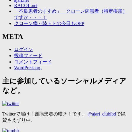
ajari.net
RACOL.net
「不良患者のすすめ」 クローン病患者（特定疾患）
ですが・・・！
クローン病～陸トトの今日もOPP
META
ログイン
投稿フィード
コメントフィード
WordPress.org
主に参加しているソーシャルメディア
など。
Twitterで届け！難病患者の嘆き！です。
@ajari_clubibd
で絶
賛さえずり中。