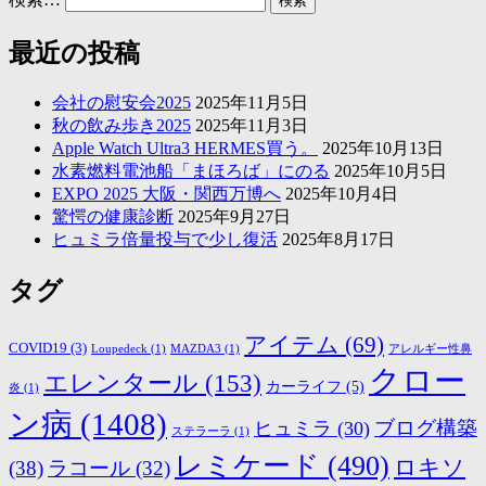
最近の投稿
会社の慰安会2025
2025年11月5日
秋の飲み歩き2025
2025年11月3日
Apple Watch Ultra3 HERMES買う。
2025年10月13日
水素燃料電池船「まほろば」にのる
2025年10月5日
EXPO 2025 大阪・関西万博へ
2025年10月4日
驚愕の健康診断
2025年9月27日
ヒュミラ倍量投与で少し復活
2025年8月17日
タグ
アイテム
(69)
COVID19
(3)
Loupedeck
(1)
MAZDA3
(1)
アレルギー性鼻
クロー
エレンタール
(153)
カーライフ
(5)
炎
(1)
ン病
(1408)
ブログ構築
ヒュミラ
(30)
ステラーラ
(1)
レミケード
(490)
ロキソ
(38)
ラコール
(32)