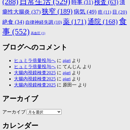
日常生活
(529)
(288)
検査
(63)
時事
(31)
潰
狭窄
(189)
病気
(49)
瘍性大腸炎
(37)
目
(20)
癌
(11)
食
薬
(171)
通院
(168)
絶食
(34)
自律神経失調
(10)
事
(552)
高血圧
(1)
ブログへのコメント
ヒュミラ倍量投与へ
に
ajari
より
ヒュミラ倍量投与へ
に
てんじん
より
大腸内視鏡検査2025
に
ajari
より
大腸内視鏡検査2025
に
ajari
より
大腸内視鏡検査2025
に
原田一
より
アーカイブ
アーカイブ
カレンダー