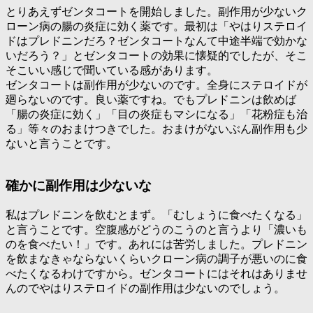
とりあえずゼンタコートを開始しました。副作用が少ないク
ローン病の腸の炎症に効く薬です。最初は「
やはりステロイ
ドはプレドニンだろ？ゼンタコートなんて中途半端で効かな
いだろう？
」とゼンタコートの効果に懐疑的でしたが、そこ
そこいい感じで聞いている感があります。
ゼンタコートは副作用が少ないのです。全身にステロイドが
廻らないのです。良い薬ですね。でもプレドニンは飲めば
「腸の炎症に効く」「目の炎症もマシになる」「花粉症も治
る」等々のおまけつきでした。おまけがないぶん副作用も少
ないと言うことです。
確かに副作用は少ないな
私はプレドニンを飲むとまず。「む
しょうに食べたくなる
」
と言うことです。空腹感がどうのこうのと言うより「
濃いも
のを食べたい！
」です。あれには苦労しました。プレドニン
を飲まなきゃならないくらいクローン病の調子が悪いのに食
べたくなるわけですから。ゼンタコートにはそれはありませ
んのでやはりステロイドの副作用は少ないのでしょう。