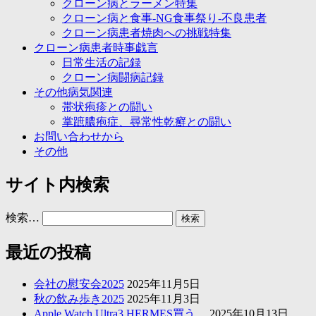
クローン病とラーメン特集
クローン病と食事-NG食事祭り-不良患者
クローン病患者焼肉への挑戦特集
クローン病患者時事戯言
日常生活の記録
クローン病闘病記録
その他病気関連
帯状疱疹との闘い
掌蹠膿疱症、尋常性乾癬との闘い
お問い合わせから
その他
サイト内検索
検索…
最近の投稿
会社の慰安会2025
2025年11月5日
秋の飲み歩き2025
2025年11月3日
Apple Watch Ultra3 HERMES買う。
2025年10月13日