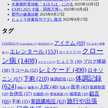
水素燃料電池船「まほろば」にのる
2025年10月5日
EXPO 2025 大阪・関西万博へ
2025年10月4日
驚愕の健康診断
2025年9月27日
ヒュミラ倍量投与で少し復活
2025年8月17日
タグ
アイテム
(69)
COVID19
(3)
Loupedeck
(1)
MAZDA3
(1)
アレルギー性鼻
クロー
エレンタール
(153)
カーライフ
(5)
炎
(1)
ン病
(1408)
ブログ構築
ヒュミラ
(30)
ステラーラ
(1)
レミケード
(490)
ロキソ
(38)
ラコール
(32)
体調記録
下痢
(210)
ニン
(67)
体調総括
(21)
(624)
入院
(48)
医学
(43)
医療制度
健康
(4)
写真
(4)
便秘
(1)
戯言
合併症
(37)
(10)
大腸癌
(9)
循環器
(10)
帯状疱疹
(5)
旅行や出張
(66)
掌蹠膿疱症
(63)
手術
(35)