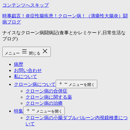
コンテンツへスキップ
時事戯言！炎症性腸疾患！クローン病！（潰瘍性大腸炎）闘
病ブログ
ナイスなクローン病闘病記(食事とかレミケード,日常生活な
ブログ)
メニュー
閉じる
病歴
お問い合わせ
私について
クローン病について
メニューを開く
クローン病の合併症
クローン病に関する薬
クローン病の治療
特集
メニューを開く
クローン病の小腸ダブルバルーン内視鏡検査につ
いて