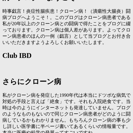
時事戯言！炎症性腸疾患！クローン病！（潰瘍性大腸炎）闘
病ブログへようこそ！。このブログはクローン病患者である
私が20年以上のクローン病との闘病で得たことをブログに綴
っております。クローン病は個人差があります。よってクロ
ーン病患者のほんの一例（戯言）として当ブログとお付き合
いいただきますようよろしくお願いいたします。
Club IBD
さらにクローン病
私がクローン病を発症した1990年代は本当にドツボな病気で
対処の手段と言えば「絶食」です。それも入院絶食です。当
時は今のようにインターネットも発達していません。ブログ
のようなものもないので同じクローン病患者がどのように闘
病しているかもわかりません。もちろんクローン病の事も少
し詳しい医学書に半ページ書いてあるくらいの情報量です。
本当に医療や科学の発展ってすごいですね。