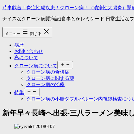
コ
時事戯言！炎症性腸疾患！クローン病！（潰瘍性大腸炎）闘
ン
ナイスなクローン病闘病記(食事とかレミケード,日常生活なブ
テ
ン
ツ
メニュー
閉じる
へ
ス
病歴
キ
お問い合わせ
ッ
私について
プ
メ
クローン病について
ニ
クローン病の合併症
ュ
クローン病に関する薬
ー
クローン病の治療
を
メ
開
特集
ニ
く
クローン病の小腸ダブルバルーン内視鏡検査につ
ュ
ー
新年早々長崎へ出張-三八ラーメン美味
を
開
く