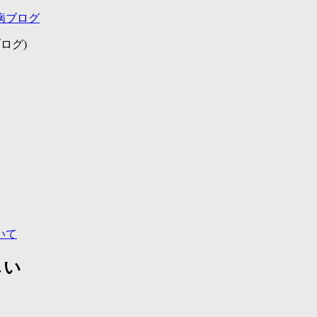
病ブログ
ログ)
いて
しい