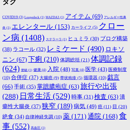
タグ
アイテム
(69)
COVID19
(3)
Loupedeck
(1)
MAZDA3
(1)
アレルギー性鼻
クロー
エレンタール
(153)
カーライフ
(5)
炎
(1)
ン病
(1408)
ブログ構築
ヒュミラ
(30)
ステラーラ
(1)
レミケード
(490)
ロキソ
(38)
ラコール
(32)
体調記録
下痢
(210)
ニン
(67)
体調総括
(21)
(624)
入院
(48)
医学
(43)
医療制度
健康
(4)
写真
(4)
便秘
(1)
戯言
合併症
(37)
(10)
大腸癌
(9)
循環器
(10)
帯状疱疹
(5)
旅行や出張
(66)
掌蹠膿疱症
(63)
手術
(35)
日常生活
(529)
(288)
検査
(63)
時事
(31)
潰
狭窄
(189)
病気
(49)
瘍性大腸炎
(37)
目
(20)
癌
(11)
食
薬
(171)
通院
(168)
絶食
(34)
自律神経失調
(10)
事
(552)
高血圧
(1)