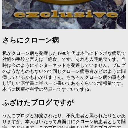
さらにクローン病
私がクローン病を発症した1990年代は本当にドツボな病気で
対処の手段と言えば「絶食」です。それも入院絶食です。当
時は今のようにインターネットも発達していません。ブログ
のようなものもないので同じクローン病患者がどのように闘
病しているかもわかりません。もちろんクローン病の事も少
し詳しい医学書に半ページ書いてあるくらいの情報量です。
本当に医療や科学の発展ってすごいですね。
ふざけたブログですが
うんこブログと揶揄されたり、不良患者と罵られたりとかあ
りますが、本人はいたって真面目にクローン病患者として闘
病しております。このブログは悲観より希望のブログです。