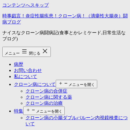
コンテンツへスキップ
時事戯言！炎症性腸疾患！クローン病！（潰瘍性大腸炎）闘
病ブログ
ナイスなクローン病闘病記(食事とかレミケード,日常生活な
ブログ)
メニュー
閉じる
病歴
お問い合わせ
私について
クローン病について
メニューを開く
クローン病の合併症
クローン病に関する薬
クローン病の治療
特集
メニューを開く
クローン病の小腸ダブルバルーン内視鏡検査につ
いて