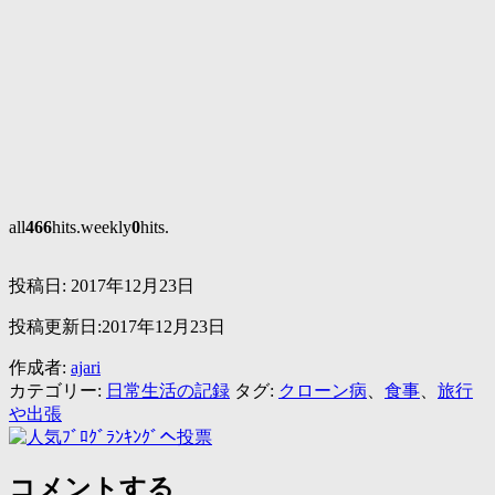
all
466
hits.weekly
0
hits.
投稿日:
2017年12月23日
投稿更新日:2017年12月23日
作成者:
ajari
カテゴリー:
日常生活の記録
タグ:
クローン病
、
食事
、
旅行
や出張
コメントする