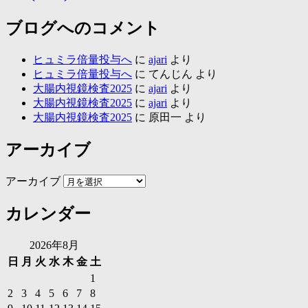
ブログへのコメント
ヒュミラ倍量投与へ
に
ajari
より
ヒュミラ倍量投与へ
に
てんじん
より
大腸内視鏡検査2025
に
ajari
より
大腸内視鏡検査2025
に
ajari
より
大腸内視鏡検査2025
に
原田一
より
アーカイブ
アーカイブ
カレンダー
2026年8月
日
月
火
水
木
金
土
1
2
3
4
5
6
7
8