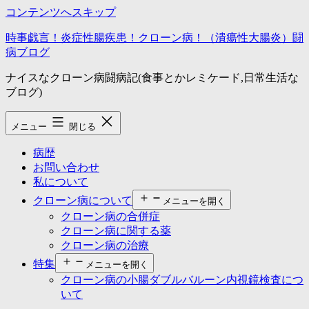
コンテンツへスキップ
時事戯言！炎症性腸疾患！クローン病！（潰瘍性大腸炎）闘
病ブログ
ナイスなクローン病闘病記(食事とかレミケード,日常生活な
ブログ)
メニュー
閉じる
病歴
お問い合わせ
私について
クローン病について
メニューを開く
クローン病の合併症
クローン病に関する薬
クローン病の治療
特集
メニューを開く
クローン病の小腸ダブルバルーン内視鏡検査につ
いて