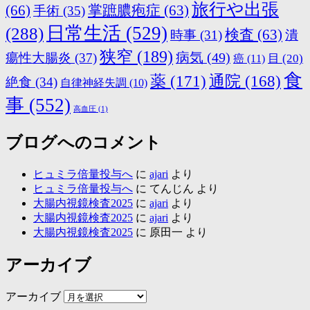
旅行や出張
(66)
掌蹠膿疱症
(63)
手術
(35)
日常生活
(529)
(288)
検査
(63)
時事
(31)
潰
狭窄
(189)
病気
(49)
瘍性大腸炎
(37)
目
(20)
癌
(11)
食
薬
(171)
通院
(168)
絶食
(34)
自律神経失調
(10)
事
(552)
高血圧
(1)
ブログへのコメント
ヒュミラ倍量投与へ
に
ajari
より
ヒュミラ倍量投与へ
に
てんじん
より
大腸内視鏡検査2025
に
ajari
より
大腸内視鏡検査2025
に
ajari
より
大腸内視鏡検査2025
に
原田一
より
アーカイブ
アーカイブ