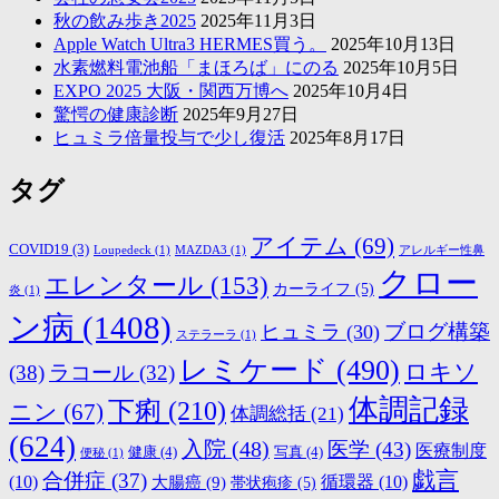
秋の飲み歩き2025
2025年11月3日
Apple Watch Ultra3 HERMES買う。
2025年10月13日
水素燃料電池船「まほろば」にのる
2025年10月5日
EXPO 2025 大阪・関西万博へ
2025年10月4日
驚愕の健康診断
2025年9月27日
ヒュミラ倍量投与で少し復活
2025年8月17日
タグ
アイテム
(69)
COVID19
(3)
Loupedeck
(1)
MAZDA3
(1)
アレルギー性鼻
クロー
エレンタール
(153)
カーライフ
(5)
炎
(1)
ン病
(1408)
ブログ構築
ヒュミラ
(30)
ステラーラ
(1)
レミケード
(490)
ロキソ
(38)
ラコール
(32)
体調記録
下痢
(210)
ニン
(67)
体調総括
(21)
(624)
入院
(48)
医学
(43)
医療制度
健康
(4)
写真
(4)
便秘
(1)
戯言
合併症
(37)
(10)
大腸癌
(9)
循環器
(10)
帯状疱疹
(5)