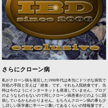
さらにクローン病
私がクローン病を発症した1990年代は本当にドツボな病気で
対処の手段と言えば「絶食」です。それも入院絶食です。当
時は今のようにインターネットも発達していません。ブログ
のようなものもないので同じクローン病患者がどのように闘
病しているかもわかりません。もちろんクローン病の事も少
し詳しい医学書に半ページ書いてあるくらいの情報量です。