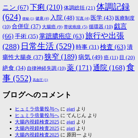
体調記録
下痢
(210)
ニン
(67)
体調総括
(21)
(624)
入院
(48)
医学
(43)
医療制度
健康
(4)
写真
(4)
便秘
(1)
戯言
合併症
(37)
(10)
大腸癌
(9)
循環器
(10)
帯状疱疹
(5)
旅行や出張
(66)
掌蹠膿疱症
(63)
手術
(35)
日常生活
(529)
(288)
検査
(63)
時事
(31)
潰
狭窄
(189)
病気
(49)
瘍性大腸炎
(37)
目
(20)
癌
(11)
食
薬
(171)
通院
(168)
絶食
(34)
自律神経失調
(10)
事
(552)
高血圧
(1)
ブログへのコメント
ヒュミラ倍量投与へ
に
ajari
より
ヒュミラ倍量投与へ
に
てんじん
より
大腸内視鏡検査2025
に
ajari
より
大腸内視鏡検査2025
に
ajari
より
大腸内視鏡検査2025
に
原田一
より