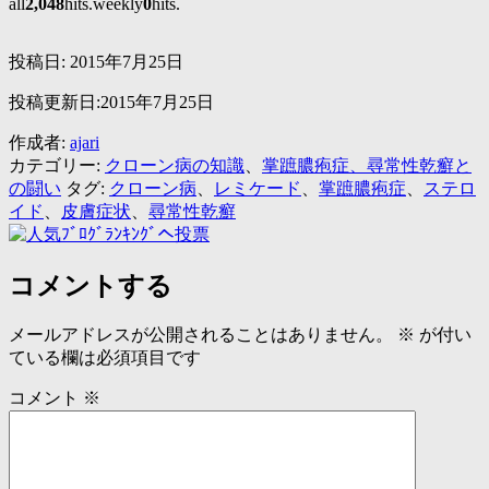
all
2,048
hits.weekly
0
hits.
投稿日:
2015年7月25日
投稿更新日:2015年7月25日
作成者:
ajari
カテゴリー:
クローン病の知識
、
掌蹠膿疱症、尋常性乾癬と
の闘い
タグ:
クローン病
、
レミケード
、
掌蹠膿疱症
、
ステロ
イド
、
皮膚症状
、
尋常性乾癬
コメントする
メールアドレスが公開されることはありません。
※
が付い
ている欄は必須項目です
コメント
※