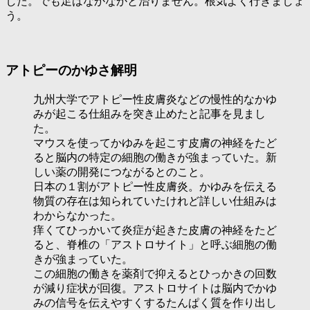
した。でも足はなかなかと治りません。根気よく行きましょ
う。
アトピーのかゆさ解明
九州大学で
アトピー性皮膚炎などの慢性的なかゆ
みが起こる仕組みを突き止めた
と記事を見まし
た。
マウスを使ってかゆみを起こす皮膚の神経をたど
ると脳内の特定の細胞の働きが強まっていた。新
しい薬の開発につながるとのこと。
日本の１割がアトピー性皮膚炎。かゆみを伝える
物質の存在は知られていたけれど詳しい仕組みは
わからなかった。
痒くてひっかいて炎症が起きた皮膚の神経をたど
ると、脊椎の「アストロサイト」と呼ぶ細胞の働
きが強まっていた。
この細胞の働きを薬剤で抑えるとひっかきの回数
が減り症状が回復。アストロサイトは脳内でかゆ
みの信号を伝えやすくするたんぱく質を作り出し