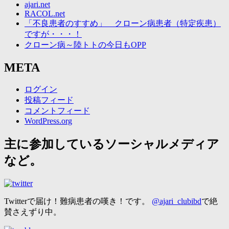
ajari.net
RACOL.net
「不良患者のすすめ」 クローン病患者（特定疾患）
ですが・・・！
クローン病～陸トトの今日もOPP
META
ログイン
投稿フィード
コメントフィード
WordPress.org
主に参加しているソーシャルメディア
など。
Twitterで届け！難病患者の嘆き！です。
@ajari_clubibd
で絶
賛さえずり中。