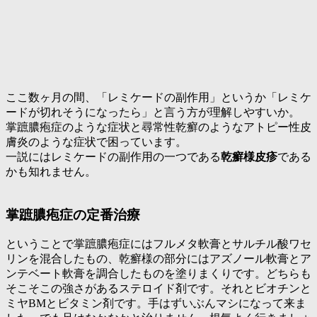
ここ数ヶ月の間、「レミケードの副作用」というか「レミケ
ードが切れそうになったら」と言う方が理解しやすいか。
掌蹠膿疱症のような症状と尋常性乾癬のようなアトピー性皮
膚炎のような症状で困っています。
一説にはレミケードの副作用の一つである
乾癬様皮疹
である
かも知れません。
掌蹠膿疱症の定番治療
ということで掌蹠膿疱症にはフルメタ軟膏とサルチル酸ワセ
リンを混合したもの、乾癬様の部分にはアズノール軟膏とア
ンテベート軟膏を調合したものを塗りまくりです。どちらも
そこそこの強さがあるステロイド剤です。それとビオチンと
ミヤBMとビタミン剤です。手はずいぶんマシになって来ま