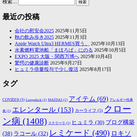
検索…
最近の投稿
会社の慰安会2025
2025年11月5日
秋の飲み歩き2025
2025年11月3日
Apple Watch Ultra3 HERMES買う。
2025年10月13日
水素燃料電池船「まほろば」にのる
2025年10月5日
EXPO 2025 大阪・関西万博へ
2025年10月4日
驚愕の健康診断
2025年9月27日
ヒュミラ倍量投与で少し復活
2025年8月17日
タグ
アイテム
(69)
COVID19
(3)
Loupedeck
(1)
MAZDA3
(1)
アレルギー性鼻
クロー
エレンタール
(153)
カーライフ
(5)
炎
(1)
ン病
(1408)
ブログ構築
ヒュミラ
(30)
ステラーラ
(1)
レミケード
(490)
ロキソ
(38)
ラコール
(32)