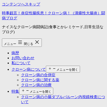
コンテンツへスキップ
時事戯言！炎症性腸疾患！クローン病！（潰瘍性大腸炎）闘
病ブログ
ナイスなクローン病闘病記(食事とかレミケード,日常生活な
ブログ)
メニュー
閉じる
病歴
お問い合わせ
私について
クローン病について
メニューを開く
クローン病の合併症
クローン病に関する薬
クローン病の治療
特集
メニューを開く
クローン病の小腸ダブルバルーン内視鏡検査につ
いて