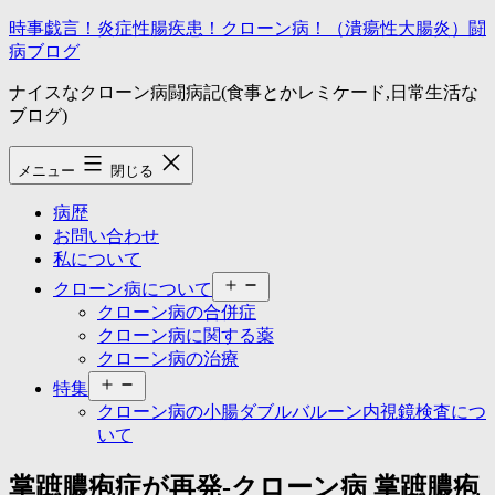
コ
時事戯言！炎症性腸疾患！クローン病！（潰瘍性大腸炎）闘
ン
病ブログ
テ
ナイスなクローン病闘病記(食事とかレミケード,日常生活な
ン
ブログ)
ツ
へ
ス
メニュー
閉じる
キ
ッ
病歴
プ
お問い合わせ
私について
メ
クローン病について
ニ
クローン病の合併症
ュ
クローン病に関する薬
ー
クローン病の治療
を
メ
開
特集
ニ
く
クローン病の小腸ダブルバルーン内視鏡検査につ
ュ
いて
ー
を
掌蹠膿疱症が再発-クローン病 掌蹠膿疱
開