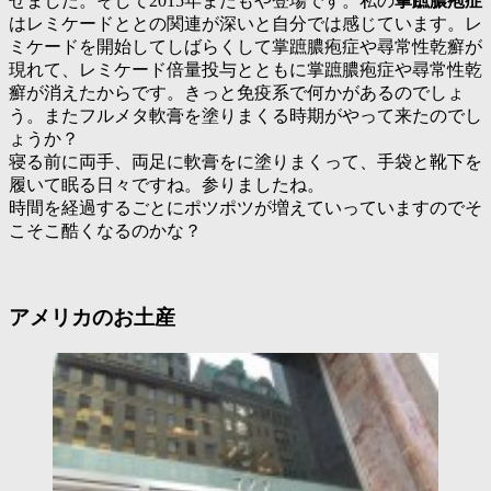
せました。そして2015年またもや登場です。私の
掌蹠膿疱症
はレミケードととの関連が深いと自分では感じています。レ
ミケードを開始してしばらくして
掌蹠膿疱症や尋常性乾癬
が
現れて、レミケード倍量投与とともに
掌蹠膿疱症や尋常性乾
癬
が消えたからです。きっと免疫系で何かがあるのでしょ
う。またフルメタ軟膏を塗りまくる時期がやって来たのでし
ょうか？
寝る前に両手、両足に軟膏をに塗りまくって、手袋と靴下を
履いて眠る日々ですね。参りましたね。
時間を経過するごとにポツポツが増えていっていますのでそ
こそこ酷くなるのかな？
アメリカのお土産