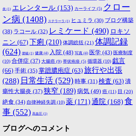
クロー
エレンタール
(153)
カーライフ
(5)
炎
(1)
ン病
(1408)
ブログ構築
ヒュミラ
(30)
ステラーラ
(1)
レミケード
(490)
ロキソ
(38)
ラコール
(32)
体調記録
下痢
(210)
ニン
(67)
体調総括
(21)
(624)
入院
(48)
医学
(43)
医療制度
健康
(4)
写真
(4)
便秘
(1)
戯言
合併症
(37)
(10)
大腸癌
(9)
循環器
(10)
帯状疱疹
(5)
旅行や出張
(66)
掌蹠膿疱症
(63)
手術
(35)
日常生活
(529)
(288)
検査
(63)
時事
(31)
潰
狭窄
(189)
病気
(49)
瘍性大腸炎
(37)
目
(20)
癌
(11)
食
薬
(171)
通院
(168)
絶食
(34)
自律神経失調
(10)
事
(552)
高血圧
(1)
ブログへのコメント