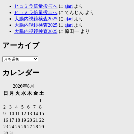
ヒュミラ倍量投与へ
に
ajari
より
ヒュミラ倍量投与へ
に
てんじん
より
大腸内視鏡検査2025
に
ajari
より
大腸内視鏡検査2025
に
ajari
より
大腸内視鏡検査2025
に
原田一
より
アーカイブ
ア
ー
カレンダー
カ
イ
ブ
2026年8月
日
月
火
水
木
金
土
1
2
3
4
5
6
7
8
9
10
11
12
13
14
15
16
17
18
19
20
21
22
23
24
25
26
27
28
29
30
31