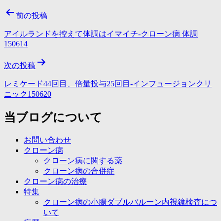
投
前の投稿
稿
アイルランドを控えて体調はイマイチ-クローン病 体調
ナ
150614
ビ
次の投稿
ゲ
レミケード44回目、倍量投与25回目-インフュージョンクリ
ー
ニック150620
シ
当ブログについて
ョ
ン
お問い合わせ
クローン病
クローン病に関する薬
クローン病の合併症
クローン病の治療
特集
クローン病の小腸ダブルバルーン内視鏡検査につ
いて