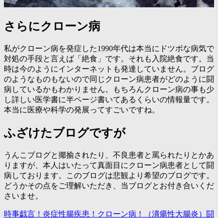
さらにクローン病
私がクローン病を発症した1990年代は本当にドツボな病気で
対処の手段と言えば「絶食」です。それも入院絶食です。当
時は今のようにインターネットも発達していません。ブログ
のようなものもないので同じクローン病患者がどのように闘
病しているかもわかりません。もちろんクローン病の事も少
し詳しい医学書に半ページ書いてあるくらいの情報量です。
本当に医療や科学の発展ってすごいですね。
ふざけたブログですが
うんこブログと揶揄されたり、不良患者と罵られたりとかあ
りますが、本人はいたって真面目にクローン病患者として闘
病しております。このブログは悲観より希望のブログです。
どうかその点をご理解いただき、当ブログとお付き合いくだ
さいませ。
時事戯言！炎症性腸疾患！クローン病！（潰瘍性大腸炎）闘