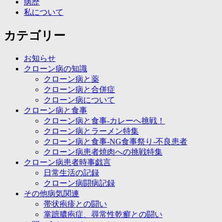
病歴
私について
カテゴリー
お知らせ
クローン病の知識
クローン病と薬
クローン病と合併症
クローン病について
クローン病と食事
クローン病と食事-カレーへ挑戦！
クローン病とラーメン特集
クローン病と食事-NG食事祭り-不良患者
クローン病患者焼肉への挑戦特集
クローン病患者時事戯言
日常生活の記録
クローン病闘病記録
その他病気関連
帯状疱疹との闘い
掌蹠膿疱症、尋常性乾癬との闘い