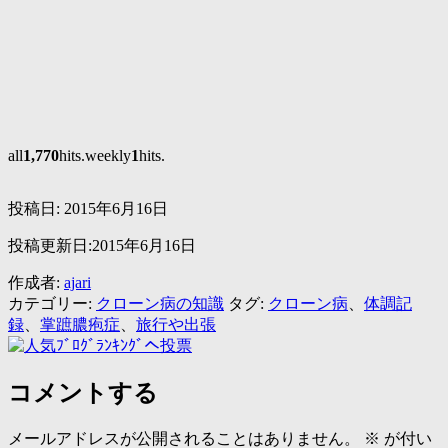
all
1,770
hits.weekly
1
hits.
投稿日:
2015年6月16日
投稿更新日:2015年6月16日
作成者:
ajari
カテゴリー:
クローン病の知識
タグ:
クローン病
、
体調記
録
、
掌蹠膿疱症
、
旅行や出張
コメントする
メールアドレスが公開されることはありません。
※
が付い