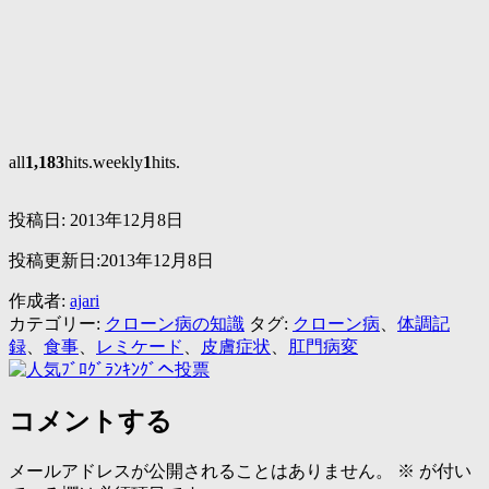
all
1,183
hits.weekly
1
hits.
投稿日:
2013年12月8日
投稿更新日:2013年12月8日
作成者:
ajari
カテゴリー:
クローン病の知識
タグ:
クローン病
、
体調記
録
、
食事
、
レミケード
、
皮膚症状
、
肛門病変
コメントする
メールアドレスが公開されることはありません。
※
が付い