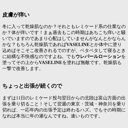
皮膚が痒い
冬に入って乾燥肌なのか？それともレミケード系の仕業なの
か？体が痒いです！まぁ過去もこの時期はあちこち痒いと騒
いでいますのであまり心配はしていませんがなんとかならん
かな？もちろん乾燥肌であれば
VASELINE
とか体中に塗り
込めばそこそこ改善されるでのすが、ベタベタして寝るとき
に結構な不快感なのですよね。でも
ウレパールローション
を
塗ってその上から
VASELINE
を塗れば無敵です。乾燥肌も
一撃で改善します。
ちょっと出張が続くので
まずは11日のレミケード投与翌日からの北陸は富山方面の出
張を乗り切ること！そして翌週の東京・茨城・神奈川を乗り
切れば、一応年内の出張予定は終わるハズ。でもその時期に
なれば本当に年の瀬なんですね。速いものです。