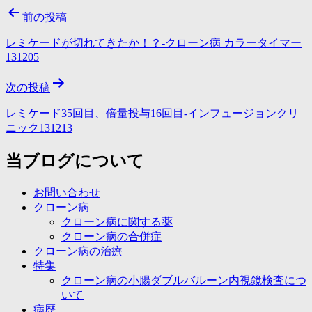
投
前の投稿
稿
レミケードが切れてきたか！？-クローン病 カラータイマー
ナ
131205
ビ
次の投稿
ゲ
レミケード35回目、倍量投与16回目-インフュージョンクリ
ー
ニック131213
シ
当ブログについて
ョ
ン
お問い合わせ
クローン病
クローン病に関する薬
クローン病の合併症
クローン病の治療
特集
クローン病の小腸ダブルバルーン内視鏡検査につ
いて
病歴