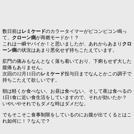
数日前は
レミケード
のカラータイマーがピコンピコン鳴っ
て、
クローン病
が再燃モードか！？
これは一瞬ヤバイか！と思いましたが、あれからあまり
クロ
ーン病
の状況はあまり悪化せず持ちこたえています。
肛門の痛みもなんとなく落ち着いており、下痢もせず大した
腹痛もありません。
次回の12月11日の
レミケード
投与日までなんとかこの調子で
持ちこたえて欲しいです。
朝は軽くか食べない、お昼は食べない、そして夜は食べるの
1日1食に近い食生活をしていますので、それが効いたか？
いやいやそれでもダメな時はダメだな。
でもそこそこ食事制限をしているのにお腹が出てくるとはこ
れ如何に！？なんで？