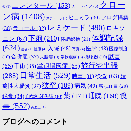
クロー
エレンタール
(153)
カーライフ
(5)
炎
(1)
ン病
(1408)
ブログ構築
ヒュミラ
(30)
ステラーラ
(1)
レミケード
(490)
ロキソ
(38)
ラコール
(32)
体調記録
下痢
(210)
ニン
(67)
体調総括
(21)
(624)
入院
(48)
医学
(43)
医療制度
健康
(4)
写真
(4)
便秘
(1)
戯言
合併症
(37)
(10)
大腸癌
(9)
循環器
(10)
帯状疱疹
(5)
旅行や出張
(66)
掌蹠膿疱症
(63)
手術
(35)
日常生活
(529)
(288)
検査
(63)
時事
(31)
潰
狭窄
(189)
病気
(49)
瘍性大腸炎
(37)
目
(20)
癌
(11)
食
薬
(171)
通院
(168)
絶食
(34)
自律神経失調
(10)
事
(552)
高血圧
(1)
ブログへのコメント