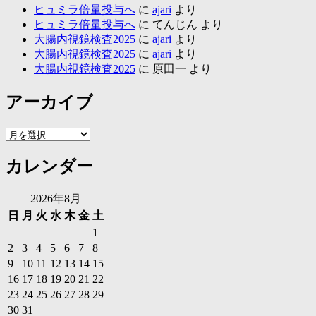
ヒュミラ倍量投与へ
に
ajari
より
ヒュミラ倍量投与へ
に
てんじん
より
大腸内視鏡検査2025
に
ajari
より
大腸内視鏡検査2025
に
ajari
より
大腸内視鏡検査2025
に
原田一
より
アーカイブ
ア
ー
カレンダー
カ
イ
ブ
2026年8月
日
月
火
水
木
金
土
1
2
3
4
5
6
7
8
9
10
11
12
13
14
15
16
17
18
19
20
21
22
23
24
25
26
27
28
29
30
31