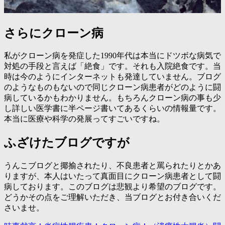
さらにクローン病
私がクローン病を発症した1990年代は本当にドツボな病気で
対処の手段と言えば「絶食」です。それも入院絶食です。当
時は今のようにインターネットも発達していません。ブログ
のようなものもないので同じクローン病患者がどのように闘
病しているかもわかりません。もちろんクローン病の事も少
し詳しい医学書に半ページ書いてあるくらいの情報量です。
本当に医療や科学の発展ってすごいですね。
ふざけたブログですが
うんこブログと揶揄されたり、不良患者と罵られたりとかあ
りますが、本人はいたって真面目にクローン病患者として闘
病しております。このブログは悲観より希望のブログです。
どうかその点をご理解いただき、当ブログとお付き合いくだ
さいませ。