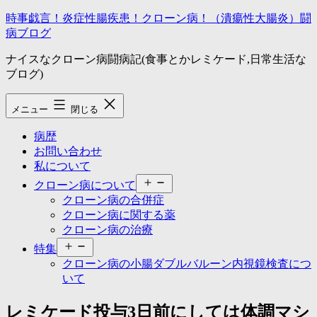
コ
時事戯言！炎症性腸疾患！クローン病！（潰瘍性大腸炎）闘
ン
病ブログ
テ
ナイスなクローン病闘病記(食事とかレミケード,日常生活な
ン
ブログ)
ツ
へ
ス
メニュー
閉じる
キ
ッ
病歴
プ
お問い合わせ
私について
メ
クローン病について
ニ
クローン病の合併症
ュ
クローン病に関する薬
ー
クローン病の治療
を
メ
開
特集
ニ
く
クローン病の小腸ダブルバルーン内視鏡検査につ
ュ
いて
ー
を
レミケード投与3日前にしては体調マシ
開