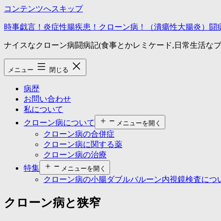
コンテンツへスキップ
時事戯言！炎症性腸疾患！クローン病！（潰瘍性大腸炎）闘
ナイスなクローン病闘病記(食事とかレミケード,日常生活なブ
メニュー
閉じる
病歴
お問い合わせ
私について
クローン病について
メニューを開く
クローン病の合併症
クローン病に関する薬
クローン病の治療
特集
メニューを開く
クローン病の小腸ダブルバルーン内視鏡検査につ
クローン病と狭窄