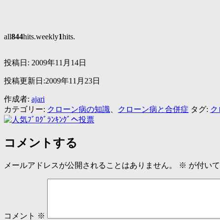
all
844
hits.weekly
1
hits.
投稿日:
2009年11月14日
投稿更新日:2009年11月23日
作成者:
ajari
カテゴリー:
クローン病の知識
、
クローン病と合併症
タグ:
ク
コメントする
メールアドレスが公開されることはありません。
※
が付いて
コメント
※