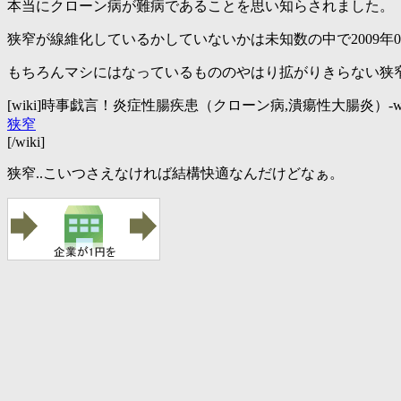
本当にクローン病が難病であることを思い知らされました。
狭窄が線維化しているかしていないかは未知数の中で2009年
もちろんマシにはなっているもののやはり拡がりきらない狭
[wiki]時事戯言！炎症性腸疾患（クローン病,潰瘍性大腸炎）-wi
狭窄
[/wiki]
狭窄..こいつさえなければ結構快適なんだけどなぁ。