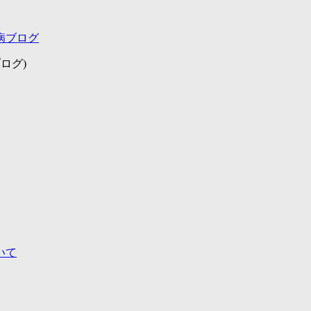
病ブログ
ログ)
いて