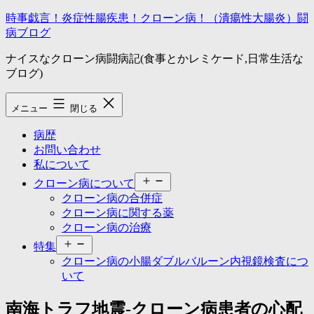
コ
時事戯言！炎症性腸疾患！クローン病！（潰瘍性大腸炎）闘
ン
病ブログ
テ
ナイスなクローン病闘病記(食事とかレミケード,日常生活な
ン
ブログ)
ツ
へ
ス
メニュー
閉じる
キ
ッ
病歴
プ
お問い合わせ
私について
メ
クローン病について
ニ
クローン病の合併症
ュ
クローン病に関する薬
ー
クローン病の治療
を
メ
開
特集
ニ
く
クローン病の小腸ダブルバルーン内視鏡検査につ
ュ
いて
ー
を
南海トラフ地震-クローン病患者の心配
開