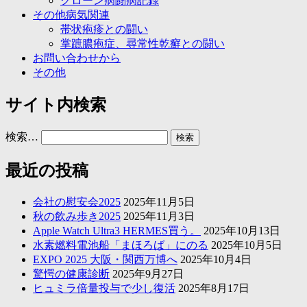
クローン病闘病記録
その他病気関連
帯状疱疹との闘い
掌蹠膿疱症、尋常性乾癬との闘い
お問い合わせから
その他
サイト内検索
検索…
最近の投稿
会社の慰安会2025
2025年11月5日
秋の飲み歩き2025
2025年11月3日
Apple Watch Ultra3 HERMES買う。
2025年10月13日
水素燃料電池船「まほろば」にのる
2025年10月5日
EXPO 2025 大阪・関西万博へ
2025年10月4日
驚愕の健康診断
2025年9月27日
ヒュミラ倍量投与で少し復活
2025年8月17日