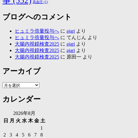
事
(552)
高血圧
(1)
ブログへのコメント
ヒュミラ倍量投与へ
に
ajari
より
ヒュミラ倍量投与へ
に
てんじん
より
大腸内視鏡検査2025
に
ajari
より
大腸内視鏡検査2025
に
ajari
より
大腸内視鏡検査2025
に
原田一
より
アーカイブ
ア
ー
カレンダー
カ
イ
ブ
2026年8月
日
月
火
水
木
金
土
1
2
3
4
5
6
7
8