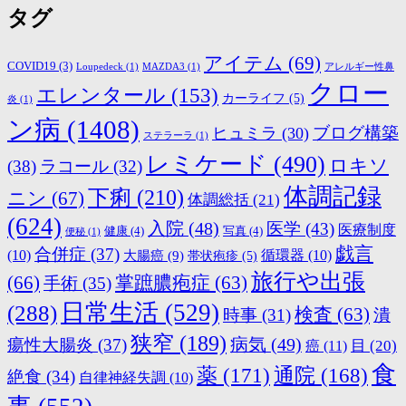
タグ
アイテム
(69)
COVID19
(3)
Loupedeck
(1)
MAZDA3
(1)
アレルギー性鼻
クロー
エレンタール
(153)
カーライフ
(5)
炎
(1)
ン病
(1408)
ブログ構築
ヒュミラ
(30)
ステラーラ
(1)
レミケード
(490)
ロキソ
(38)
ラコール
(32)
体調記録
下痢
(210)
ニン
(67)
体調総括
(21)
(624)
入院
(48)
医学
(43)
医療制度
健康
(4)
写真
(4)
便秘
(1)
戯言
合併症
(37)
(10)
大腸癌
(9)
循環器
(10)
帯状疱疹
(5)
旅行や出張
(66)
掌蹠膿疱症
(63)
手術
(35)
日常生活
(529)
(288)
検査
(63)
時事
(31)
潰
狭窄
(189)
病気
(49)
瘍性大腸炎
(37)
目
(20)
癌
(11)
食
薬
(171)
通院
(168)
絶食
(34)
自律神経失調
(10)