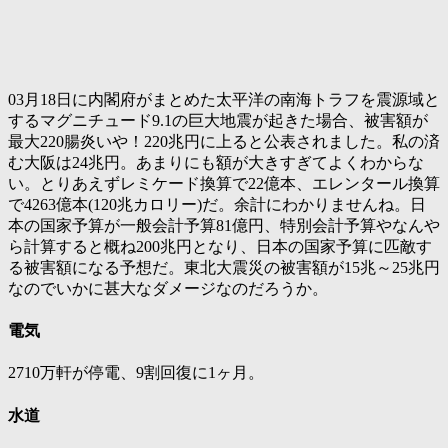
03月18日に内閣府がまとめた太平洋の南海トラフを震源域と
するマグニチュード9.1の巨大地震が起きた場合、被害額が
最大220腸炎いや！220兆円に上ると公表されました。私の済
む大阪は24兆円。あまりにも額が大きすぎてよくわからな
い。とりあえずレミケード換算で22億本、エレンタール換算
で4263億本(120兆カロリー)だ。余計にわかりませんね。日
本の国家予算が一般会計予算81億円、特別会計予算やなんや
ら計算すると概ね200兆円となり、日本の国家予算に匹敵す
る被害額になる予想だ。東北大震災の被害額が15兆～25兆円
なのでいかに甚大なダメージなのだろうか。
電気
2710万軒が停電、9割回復に1ヶ月。
水道