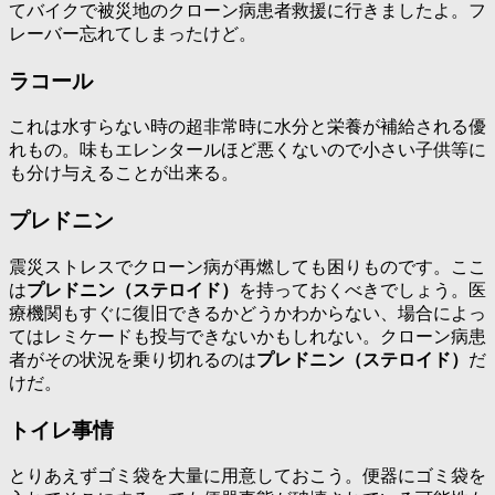
てバイクで被災地のクローン病患者救援に行きましたよ。フ
レーバー忘れてしまったけど。
ラコール
これは水すらない時の超非常時に水分と栄養が補給される優
れもの。味もエレンタールほど悪くないので小さい子供等に
も分け与えることが出来る。
プレドニン
震災ストレスでクローン病が再燃しても困りものです。ここ
は
プレドニン（ステロイド）
を持っておくべきでしょう。医
療機関もすぐに復旧できるかどうかわからない、場合によっ
てはレミケードも投与できないかもしれない。クローン病患
者がその状況を乗り切れるのは
プレドニン（ステロイド）
だ
けだ。
トイレ事情
とりあえずゴミ袋を大量に用意しておこう。便器にゴミ袋を