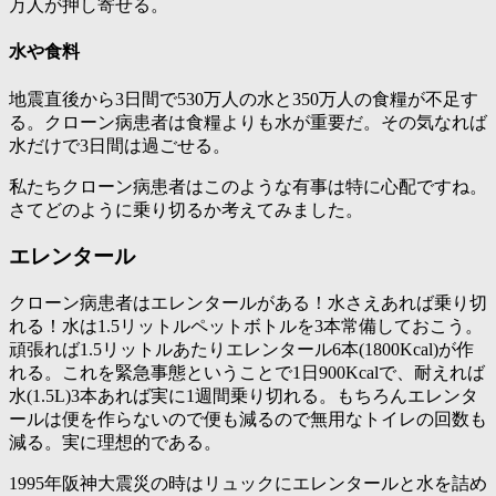
万人が押し寄せる。
水や食料
地震直後から3日間で530万人の水と350万人の食糧が不足す
る。クローン病患者は食糧よりも水が重要だ。その気なれば
水だけで3日間は過ごせる。
私たちクローン病患者はこのような有事は特に心配ですね。
さてどのように乗り切るか考えてみました。
エレンタール
クローン病患者はエレンタールがある！
水さえあれば乗り切
れる！水は1.5リットルペットボトルを3本常備しておこう。
頑張れば1.5リットルあたりエレンタール6本(1800Kcal)が作
れる。これを緊急事態ということで1日900Kcalで、耐えれば
水(1.5L)3本あれば実に1週間乗り切れる。もちろんエレンタ
ールは便を作らないので
便も減るので無用なトイレの回数も
減る
。実に理想的である。
1995年阪神大震災の時はリュックにエレンタールと水を詰め