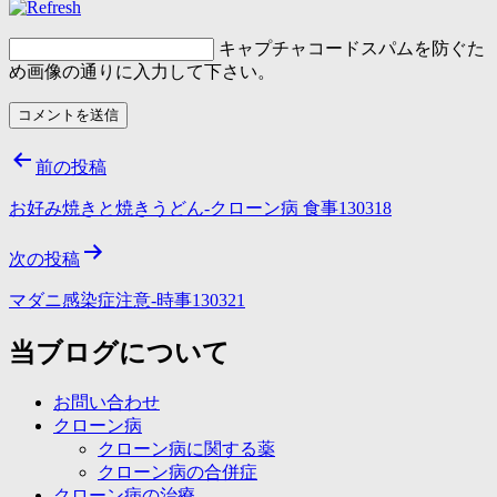
キャプチャコード
スパムを防ぐた
め画像の通りに入力して下さい。
投
前の投稿
稿
お好み焼きと焼きうどん-クローン病 食事130318
ナ
次の投稿
ビ
ゲ
マダニ感染症注意-時事130321
ー
当ブログについて
シ
お問い合わせ
ョ
クローン病
ン
クローン病に関する薬
クローン病の合併症
クローン病の治療