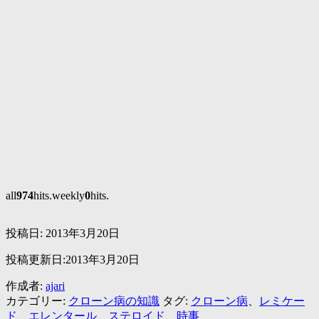
all
974
hits.weekly
0
hits.
投稿日:
2013年3月20日
投稿更新日:2013年3月20日
作成者:
ajari
カテゴリー:
クローン病の知識
タグ:
クローン病
、
レミケー
ド
、
エレンタール
、
ステロイド
、
時事