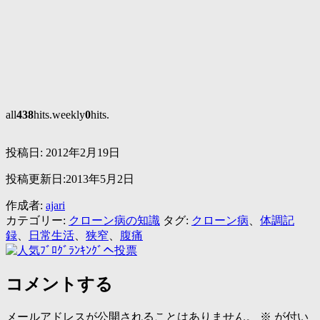
all
438
hits.weekly
0
hits.
投稿日:
2012年2月19日
投稿更新日:2013年5月2日
作成者:
ajari
カテゴリー:
クローン病の知識
タグ:
クローン病
、
体調記
録
、
日常生活
、
狭窄
、
腹痛
コメントする
メールアドレスが公開されることはありません。
※
が付い