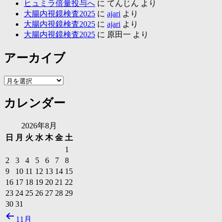
ヒュミラ倍量投与へ
に
てんじん
より
大腸内視鏡検査2025
に
ajari
より
大腸内視鏡検査2025
に
ajari
より
大腸内視鏡検査2025
に
原田一
より
アーカイブ
ア
ー
カレンダー
カ
イ
ブ
2026年8月
日
月
火
水
木
金
土
1
2
3
4
5
6
7
8
9
10
11
12
13
14
15
16
17
18
19
20
21
22
23
24
25
26
27
28
29
30
31
11月