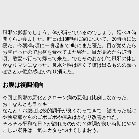
風邪の影響でしょう。体が弱っているのでしょう。延べ20時
間くらい寝ました。昨日は18時頃に家について、20時頃には
寝た。今朝8時頃に一瞬起きて9時にまた寝た。目が覚めたら
お昼だったのでお昼を食べてまた寝た。目が覚めたら17時
頃、散髪へ行って帰って来た。でもそのおかげで風邪の体は
かなりマシになった。鼻水と喉は痛くて咳は出るものの熱っ
ぽさとか倦怠感はかなり消えた。
お腹は復調傾向
今回は風邪の悪化とクローン病の悪化は比例しなかった
。
お！なんともラッキー
なんと！お腹は比較的調子が良くなってきて、詰まった感じ
や狭窄部からのゴボゴボや痛みはかなり改善された。
そろそろ平和な日々が訪れるのかな？体調が良い時期にやや
こしい案件は一気にカタをつけてしまおう。