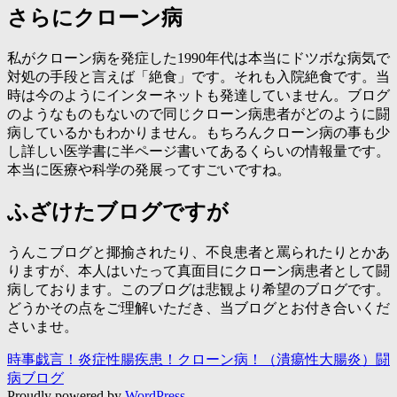
さらにクローン病
私がクローン病を発症した1990年代は本当にドツボな病気で
対処の手段と言えば「絶食」です。それも入院絶食です。当
時は今のようにインターネットも発達していません。ブログ
のようなものもないので同じクローン病患者がどのように闘
病しているかもわかりません。もちろんクローン病の事も少
し詳しい医学書に半ページ書いてあるくらいの情報量です。
本当に医療や科学の発展ってすごいですね。
ふざけたブログですが
うんこブログと揶揄されたり、不良患者と罵られたりとかあ
りますが、本人はいたって真面目にクローン病患者として闘
病しております。このブログは悲観より希望のブログです。
どうかその点をご理解いただき、当ブログとお付き合いくだ
さいませ。
時事戯言！炎症性腸疾患！クローン病！（潰瘍性大腸炎）闘
病ブログ
Proudly powered by
WordPress
.