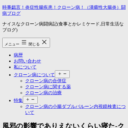
コ
時事戯言！炎症性腸疾患！クローン病！（潰瘍性大腸炎）闘
ン
病ブログ
テ
ナイスなクローン病闘病記(食事とかレミケード,日常生活な
ン
ブログ)
ツ
へ
ス
メニュー
閉じる
キ
ッ
病歴
プ
お問い合わせ
私について
メ
クローン病について
ニ
クローン病の合併症
ュ
クローン病に関する薬
ー
クローン病の治療
を
メ
開
特集
ニ
く
クローン病の小腸ダブルバルーン内視鏡検査につ
ュ
いて
ー
を
風邪の影響でありえないくらい寝た-ク
開