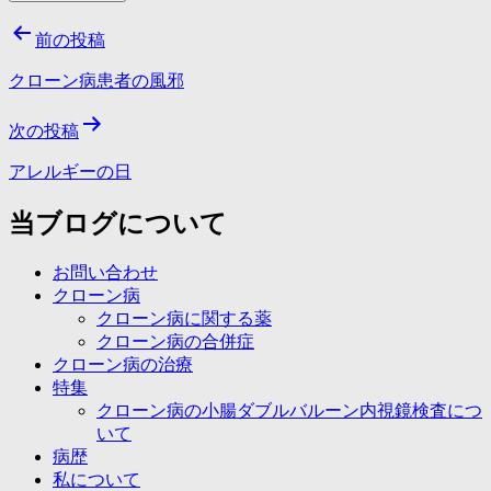
投
前の投稿
稿
クローン病患者の風邪
ナ
次の投稿
ビ
ゲ
アレルギーの日
ー
当ブログについて
シ
お問い合わせ
ョ
クローン病
ン
クローン病に関する薬
クローン病の合併症
クローン病の治療
特集
クローン病の小腸ダブルバルーン内視鏡検査につ
いて
病歴
私について