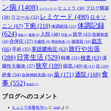
ン病
(1408)
ブログ構築
ヒュミラ
(30)
ステラーラ
(1)
レミケード
(490)
ロキソ
(38)
ラコール
(32)
体調記録
下痢
(210)
ニン
(67)
体調総括
(21)
(624)
入院
(48)
医学
(43)
医療制度
健康
(4)
写真
(4)
便秘
(1)
戯言
合併症
(37)
(10)
大腸癌
(9)
循環器
(10)
帯状疱疹
(5)
旅行や出張
(66)
掌蹠膿疱症
(63)
手術
(35)
日常生活
(529)
(288)
検査
(63)
時事
(31)
潰
狭窄
(189)
病気
(49)
瘍性大腸炎
(37)
目
(20)
癌
(11)
食
薬
(171)
通院
(168)
絶食
(34)
自律神経失調
(10)
事
(552)
高血圧
(1)
ブログへのコメント
ヒュミラ倍量投与へ
に
ajari
より