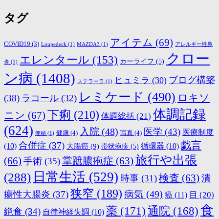
タグ
アイテム
(69)
COVID19
(3)
Loupedeck
(1)
MAZDA3
(1)
アレルギー性鼻
クロー
エレンタール
(153)
カーライフ
(5)
炎
(1)
ン病
(1408)
ブログ構築
ヒュミラ
(30)
ステラーラ
(1)
レミケード
(490)
ロキソ
(38)
ラコール
(32)
体調記録
下痢
(210)
ニン
(67)
体調総括
(21)
(624)
入院
(48)
医学
(43)
医療制度
健康
(4)
写真
(4)
便秘
(1)
戯言
合併症
(37)
(10)
大腸癌
(9)
循環器
(10)
帯状疱疹
(5)
旅行や出張
(66)
掌蹠膿疱症
(63)
手術
(35)
日常生活
(529)
(288)
検査
(63)
時事
(31)
潰
狭窄
(189)
病気
(49)
瘍性大腸炎
(37)
目
(20)
癌
(11)
食
薬
(171)
通院
(168)
絶食
(34)
自律神経失調
(10)