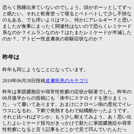
恐らく熟睡出来ていないのでしょう。頭がボーッとしてずっ
と眠たい。それと軟膏塗って寝るとベトベトして少し不快な
のもある。でも痒いよりはマシ。何かにアレルギー？と思い
ましたが食事にまったく関連性はないので恐らくレミケード
系なのか？イムランなのか？はたまたレミケードが半減した
のか？、アトピー性皮膚炎の前駆症状なのか？
昨年は
昨年も同じようなことになっています。
2010年06月28日投稿
皮膚疾患のカテゴリ
昨年は掌蹠膿胞症や尋常性乾癬の症状が顕著でした。昨年の
06月後半からの投稿にも「体中にステロイドを塗りまくっ
た」って書いてあります。おまけにクローン病の悪化でイレ
ウスになるわ、下痢で発熱するわで結構酷かったようです。
それと比べればマシか。もう少し耐えてみよう。あ！思い出
したよレミケード投与がきっかけで新たに掌蹠膿胞症や尋常
性乾癬になると言う記事をどこかで見て凹んでいたんだっ