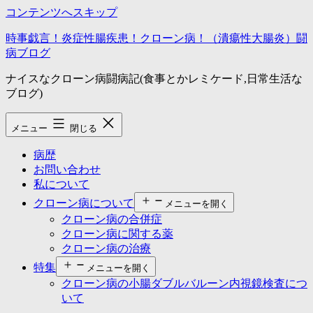
コンテンツへスキップ
時事戯言！炎症性腸疾患！クローン病！（潰瘍性大腸炎）闘
病ブログ
ナイスなクローン病闘病記(食事とかレミケード,日常生活な
ブログ)
メニュー
閉じる
病歴
お問い合わせ
私について
クローン病について
メニューを開く
クローン病の合併症
クローン病に関する薬
クローン病の治療
特集
メニューを開く
クローン病の小腸ダブルバルーン内視鏡検査につ
いて