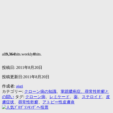
all
9,364
hits.weekly
0
hits.
投稿日:
2011年8月20日
投稿更新日:2011年8月20日
作成者:
ajari
カテゴリー:
クローン病の知識
、
掌蹠膿疱症、尋常性乾癬と
の闘い
タグ:
クローン病
、
レミケード
、
薬
、
ステロイド
、
皮
膚症状
、
尋常性乾癬
、
アトピー性皮膚炎