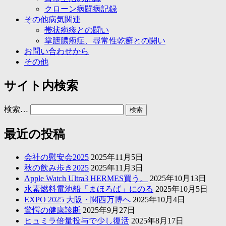
クローン病闘病記録
その他病気関連
帯状疱疹との闘い
掌蹠膿疱症、尋常性乾癬との闘い
お問い合わせから
その他
サイト内検索
検索…
最近の投稿
会社の慰安会2025
2025年11月5日
秋の飲み歩き2025
2025年11月3日
Apple Watch Ultra3 HERMES買う。
2025年10月13日
水素燃料電池船「まほろば」にのる
2025年10月5日
EXPO 2025 大阪・関西万博へ
2025年10月4日
驚愕の健康診断
2025年9月27日
ヒュミラ倍量投与で少し復活
2025年8月17日