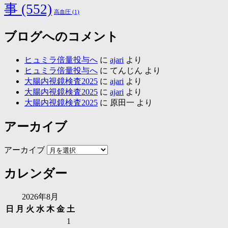
事
(552)
高血圧
(1)
ブログへのコメント
ヒュミラ倍量投与へ
に
ajari
より
ヒュミラ倍量投与へ
に
てんじん
より
大腸内視鏡検査2025
に
ajari
より
大腸内視鏡検査2025
に
ajari
より
大腸内視鏡検査2025
に
原田一
より
アーカイブ
アーカイブ
カレンダー
2026年8月
日
月
火
水
木
金
土
1