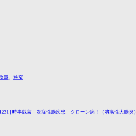
食事
、
狭窄
1231 | 時事戯言！炎症性腸疾患！クローン病！（潰瘍性大腸炎