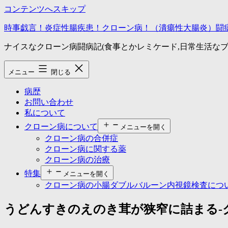
コンテンツへスキップ
時事戯言！炎症性腸疾患！クローン病！（潰瘍性大腸炎）闘
ナイスなクローン病闘病記(食事とかレミケード,日常生活なブ
メニュー
閉じる
病歴
お問い合わせ
私について
クローン病について
メニューを開く
クローン病の合併症
クローン病に関する薬
クローン病の治療
特集
メニューを開く
クローン病の小腸ダブルバルーン内視鏡検査につ
うどんすきのえのき茸が狭窄に詰まる-クロ