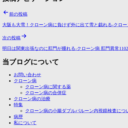
前の投稿
大阪も大雪！クローン病に負けず外に出て雪と戯れる-クローン病 
次の投稿
明日は関東出張なのに肛門が腫れる-クローン病 肛門異常1102
当ブログについて
お問い合わせ
クローン病
クローン病に関する薬
クローン病の合併症
クローン病の治療
特集
クローン病の小腸ダブルバルーン内視鏡検査につ
病歴
私について