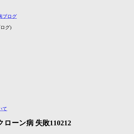
病ブログ
ログ)
いて
ーン病 失敗110212