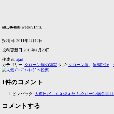
all
1,464
hits.weekly
1
hits.
投稿日:
2011年2月12日
投稿更新日:2013年1月29日
作成者:
ajari
カテゴリー:
クローン病の知識
タグ:
クローン病
、
体調記録
、
1件のコメント
ピンバック:
大晦日だ！すき焼きだ！-クローン病食事11
コメントする