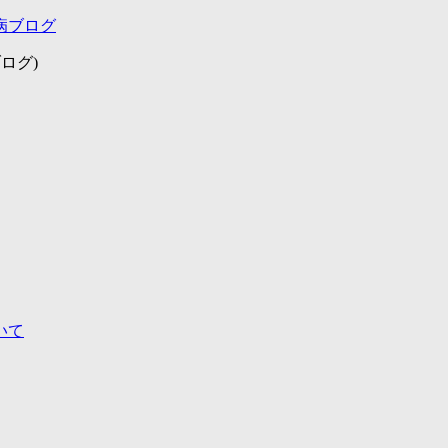
病ブログ
ログ)
いて