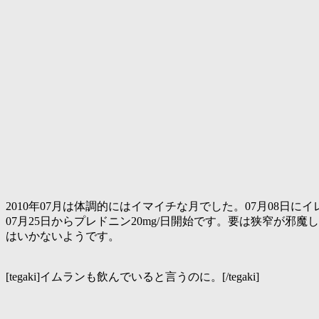
2010年07月は体調的にはイマイチな月でした。07月08
07月25日からプレドニン20mg/日開始です。要は狭窄が
はいかないようです。
[tegaki]イムランも飲んでいると言うのに。[/tegaki]