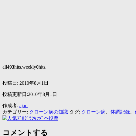
all
493
hits.weekly
0
hits.
投稿日:
2010年8月1日
投稿更新日:2010年8月1日
作成者:
ajari
カテゴリー:
クローン病の知識
タグ:
クローン病
、
体調記録
、
コメントする