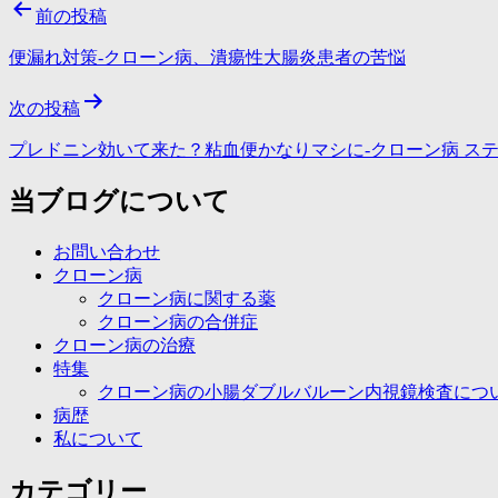
投
前の投稿
稿
便漏れ対策-クローン病、潰瘍性大腸炎患者の苦悩
ナ
次の投稿
ビ
ゲ
プレドニン効いて来た？粘血便かなりマシに-クローン病 ステロイ
ー
当ブログについて
シ
お問い合わせ
ョ
クローン病
ン
クローン病に関する薬
クローン病の合併症
クローン病の治療
特集
クローン病の小腸ダブルバルーン内視鏡検査につ
病歴
私について
カテゴリー