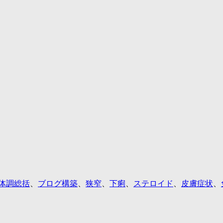
体調総括
、
ブログ構築
、
狭窄
、
下痢
、
ステロイド
、
皮膚症状
、