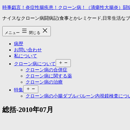
コ
時事戯言！炎症性腸疾患！クローン病！（潰瘍性大腸炎）闘
ン
ナイスなクローン病闘病記(食事とかレミケード,日常生活なブ
テ
ン
ツ
メニュー
閉じる
へ
ス
病歴
キ
お問い合わせ
ッ
私について
プ
メ
クローン病について
ニ
クローン病の合併症
ュ
クローン病に関する薬
ー
クローン病の治療
を
メ
開
特集
ニ
く
クローン病の小腸ダブルバルーン内視鏡検査につ
ュ
ー
総括-2010年07月
を
開
く