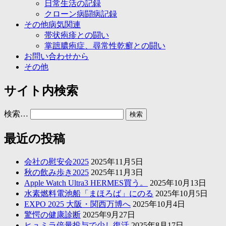
日常生活の記録
クローン病闘病記録
その他病気関連
帯状疱疹との闘い
掌蹠膿疱症、尋常性乾癬との闘い
お問い合わせから
その他
サイト内検索
検索…
最近の投稿
会社の慰安会2025
2025年11月5日
秋の飲み歩き2025
2025年11月3日
Apple Watch Ultra3 HERMES買う。
2025年10月13日
水素燃料電池船「まほろば」にのる
2025年10月5日
EXPO 2025 大阪・関西万博へ
2025年10月4日
驚愕の健康診断
2025年9月27日
ヒュミラ倍量投与で少し復活
2025年8月17日