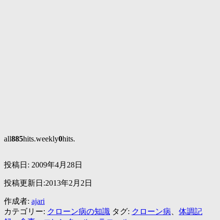
all
885
hits.weekly
0
hits.
投稿日:
2009年4月28日
投稿更新日:2013年2月2日
作成者:
ajari
カテゴリー:
クローン病の知識
タグ:
クローン病
、
体調記