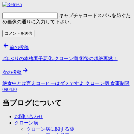
キャプチャコード
スパムを防ぐた
め画像の通りに入力して下さい。
投
前の投稿
稿
2年ぶりの本格調子悪化-クローン病 術後の超絶再燃！
ナ
次の投稿
ビ
ゲ
絶食中とは言えコーヒーはダメですよ-クローン病 食事制限
090430
ー
当ブログについて
シ
ョ
お問い合わせ
ン
クローン病
クローン病に関する薬