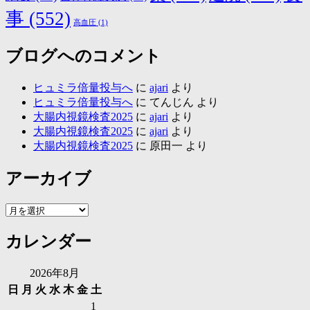
事
(552)
高血圧
(1)
ブログへのコメント
ヒュミラ倍量投与へ
に
ajari
より
ヒュミラ倍量投与へ
に
てんじん
より
大腸内視鏡検査2025
に
ajari
より
大腸内視鏡検査2025
に
ajari
より
大腸内視鏡検査2025
に
原田一
より
アーカイブ
ア
ー
カレンダー
カ
イ
ブ
2026年8月
日
月
火
水
木
金
土
1