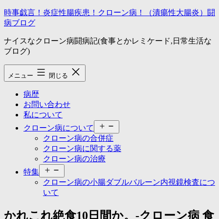
コ
時事戯言！炎症性腸疾患！クローン病！（潰瘍性大腸炎）闘
ン
病ブログ
テ
ナイスなクローン病闘病記(食事とかレミケード,日常生活な
ン
ブログ)
ツ
へ
ス
メニュー
閉じる
キ
ッ
病歴
プ
お問い合わせ
私について
メ
クローン病について
ニ
クローン病の合併症
ュ
クローン病に関する薬
ー
クローン病の治療
を
メ
開
特集
ニ
く
クローン病の小腸ダブルバルーン内視鏡検査につ
ュ
いて
ー
を
かれこれ絶食10日間か。-クローン病 食
開