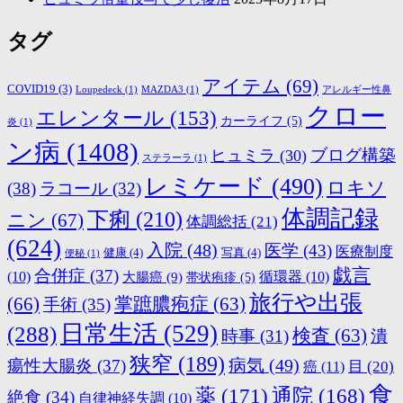
タグ
アイテム
(69)
COVID19
(3)
Loupedeck
(1)
MAZDA3
(1)
アレルギー性鼻
クロー
エレンタール
(153)
カーライフ
(5)
炎
(1)
ン病
(1408)
ブログ構築
ヒュミラ
(30)
ステラーラ
(1)
レミケード
(490)
ロキソ
(38)
ラコール
(32)
体調記録
下痢
(210)
ニン
(67)
体調総括
(21)
(624)
入院
(48)
医学
(43)
医療制度
健康
(4)
写真
(4)
便秘
(1)
戯言
合併症
(37)
(10)
大腸癌
(9)
循環器
(10)
帯状疱疹
(5)
旅行や出張
(66)
掌蹠膿疱症
(63)
手術
(35)
日常生活
(529)
(288)
検査
(63)
時事
(31)
潰
狭窄
(189)
病気
(49)
瘍性大腸炎
(37)
目
(20)
癌
(11)
食
薬
(171)
通院
(168)
絶食
(34)
自律神経失調
(10)