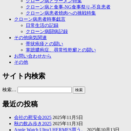
クローン病とラーメン特集
クローン病と食事-NG食事祭り-不良患者
クローン病患者焼肉への挑戦特集
クローン病患者時事戯言
日常生活の記録
クローン病闘病記録
その他病気関連
帯状疱疹との闘い
掌蹠膿疱症、尋常性乾癬との闘い
お問い合わせから
その他
サイト内検索
検索…
最近の投稿
会社の慰安会2025
2025年11月5日
秋の飲み歩き2025
2025年11月3日
Apple Watch Ultra3 HERMES買う。
2025年10月13日