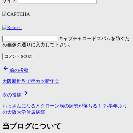
サイト
キャプチャコード
スパムを防ぐた
め画像の通りに入力して下さい。
投
前の投稿
稿
大阪新世界で串カツ新年会
ナ
次の投稿
ビ
ゲ
おっさんになるとクローン病の病勢が落ちる！？-半年ぶり
の大阪大学付属病院
ー
当ブログについて
シ