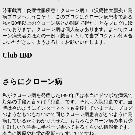
時事戯言！炎症性腸疾患！クローン病！（潰瘍性大腸炎）闘
病ブログへようこそ！。このブログはクローン病患者である
私が20年以上のクローン病との闘病で得たことをブログに綴
っております。クローン病は個人差があります。よってクロ
ーン病患者のほんの一例（戯言）として当ブログとお付き合
いいただきますようよろしくお願いいたします。
Club IBD
さらにクローン病
私がクローン病を発症した1990年代は本当にドツボな病気で
対処の手段と言えば「絶食」です。それも入院絶食です。当
時は今のようにインターネットも発達していません。ブログ
のようなものもないので同じクローン病患者がどのように闘
病しているかもわかりません。もちろんクローン病の事も少
し詳しい医学書に半ページ書いてあるくらいの情報量です。
本当に医療や科学の発展ってすごいですね。