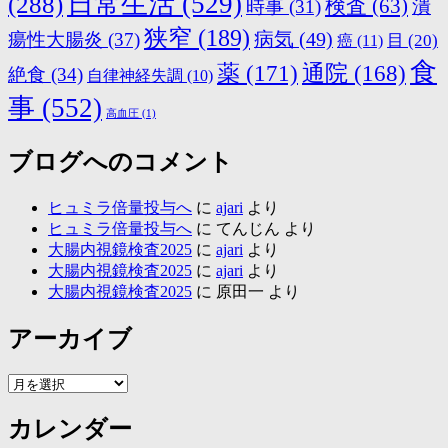
日常生活
(529)
(288)
検査
(63)
時事
(31)
潰
狭窄
(189)
病気
(49)
瘍性大腸炎
(37)
目
(20)
癌
(11)
食
薬
(171)
通院
(168)
絶食
(34)
自律神経失調
(10)
事
(552)
高血圧
(1)
ブログへのコメント
ヒュミラ倍量投与へ
に
ajari
より
ヒュミラ倍量投与へ
に
てんじん
より
大腸内視鏡検査2025
に
ajari
より
大腸内視鏡検査2025
に
ajari
より
大腸内視鏡検査2025
に
原田一
より
アーカイブ
ア
ー
カレンダー
カ
イ