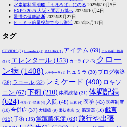
水素燃料電池船「まほろば」にのる
2025年10月5日
EXPO 2025 大阪・関西万博へ
2025年10月4日
驚愕の健康診断
2025年9月27日
ヒュミラ倍量投与で少し復活
2025年8月17日
タグ
アイテム
(69)
COVID19
(3)
Loupedeck
(1)
MAZDA3
(1)
アレルギー性鼻
クロー
エレンタール
(153)
カーライフ
(5)
炎
(1)
ン病
(1408)
ブログ構築
ヒュミラ
(30)
ステラーラ
(1)
レミケード
(490)
ロキソ
(38)
ラコール
(32)
体調記録
下痢
(210)
ニン
(67)
体調総括
(21)
(624)
入院
(48)
医学
(43)
医療制度
健康
(4)
写真
(4)
便秘
(1)
戯言
合併症
(37)
(10)
大腸癌
(9)
循環器
(10)
帯状疱疹
(5)
旅行や出張
(66)
掌蹠膿疱症
(63)
手術
(35)