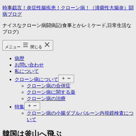
コ
時事戯言！炎症性腸疾患！クローン病！（潰瘍性大腸炎）闘
ン
病ブログ
テ
ナイスなクローン病闘病記(食事とかレミケード,日常生活な
ン
ブログ)
ツ
へ
ス
メニュー
閉じる
キ
ッ
病歴
プ
お問い合わせ
私について
メ
クローン病について
ニ
クローン病の合併症
ュ
クローン病に関する薬
ー
クローン病の治療
を
メ
開
特集
ニ
く
クローン病の小腸ダブルバルーン内視鏡検査につ
ュ
いて
ー
を
韓国は釜山へ飛ぶ
開