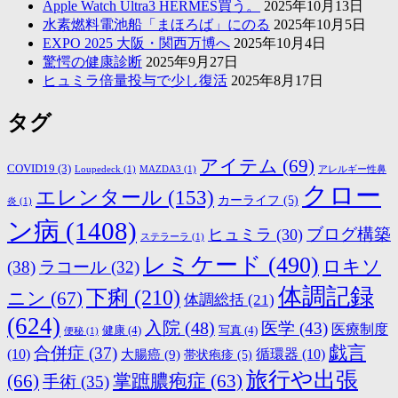
Apple Watch Ultra3 HERMES買う。
2025年10月13日
水素燃料電池船「まほろば」にのる
2025年10月5日
EXPO 2025 大阪・関西万博へ
2025年10月4日
驚愕の健康診断
2025年9月27日
ヒュミラ倍量投与で少し復活
2025年8月17日
タグ
アイテム
(69)
COVID19
(3)
Loupedeck
(1)
MAZDA3
(1)
アレルギー性鼻
クロー
エレンタール
(153)
カーライフ
(5)
炎
(1)
ン病
(1408)
ブログ構築
ヒュミラ
(30)
ステラーラ
(1)
レミケード
(490)
ロキソ
(38)
ラコール
(32)
体調記録
下痢
(210)
ニン
(67)
体調総括
(21)
(624)
入院
(48)
医学
(43)
医療制度
健康
(4)
写真
(4)
便秘
(1)
戯言
合併症
(37)
(10)
大腸癌
(9)
循環器
(10)
帯状疱疹
(5)
旅行や出張
(66)
掌蹠膿疱症
(63)
手術
(35)