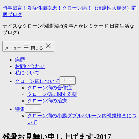
コ
時事戯言！炎症性腸疾患！クローン病！（潰瘍性大腸炎）闘
ン
病ブログ
テ
ナイスなクローン病闘病記(食事とかレミケード,日常生活な
ン
ブログ)
ツ
へ
ス
メニュー
閉じる
キ
ッ
病歴
プ
お問い合わせ
私について
メ
クローン病について
ニ
クローン病の合併症
ュ
クローン病に関する薬
ー
クローン病の治療
を
メ
開
特集
ニ
く
クローン病の小腸ダブルバルーン内視鏡検査につ
ュ
いて
ー
を
残暑お見舞い申し上げます-2017
開