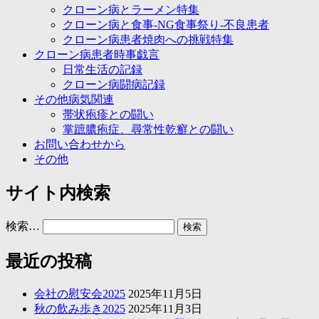
クローン病とラーメン特集
クローン病と食事-NG食事祭り-不良患者
クローン病患者焼肉への挑戦特集
クローン病患者時事戯言
日常生活の記録
クローン病闘病記録
その他病気関連
帯状疱疹との闘い
掌蹠膿疱症、尋常性乾癬との闘い
お問い合わせから
その他
サイト内検索
検索…
最近の投稿
会社の慰安会2025
2025年11月5日
秋の飲み歩き2025
2025年11月3日