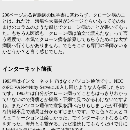
200ページある胃腸病の医学書に関わらず、クローン病のこ
とはこれだけ、潰瘍性大腸炎が3ページぐらいあってそのお
まけのコラムのような感じでクローン病のことが書いてあっ
た。もちろん医師も「
クローン病は論文で読んだな
」って言
う程度で、本気でクローン病を診察してもらうためには大学
病院へ行くしかありません。でもそこにも専門の医師がいる
かどうか？と言う感じでした。
インターネット前夜
1993年はインターネットではなくパソコン通信です。NEC
のPC-VANやNifty-Serveに加入し同じような人を探したもの
です。1993年は自分がクローン病ってこともはっきりわかっ
ていないので痔瘻とか腹痛・下痢で見つかるわけないですよ
ね。またパソコン通信で症状を調べたりもしましたが圧倒的
な情報不足で結局は分からずじまいです。でも色々な人とコ
ミュニケーションは楽しかった。でインターネットなるもの
を知った。海外とも繋がる。ただ接続してもらうだけで月に
5万円は平気にかかる。全ては英語です。