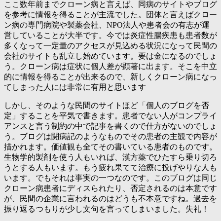
ここ数年前までクローン病と言えば、同病のサイトやブログ
を参考に情報を得ることが主流でした。団体と言えばクロー
ン病の専門病院や製薬会社、NPO法人や患者会の有志が運
営していることが大半です。今では炎症性腸疾患も患者数が
多くなって一定量のアクセスが見込める状況になって民間の
会社のサイトも乱立し始めています。要は金になるのでしょ
う。クローン病は症状に個人差が顕著に出ます。そこを中立
的に情報を得ることが出来るので、新しくクローン病になっ
てしまった人には非常に有用と思います
しかし、そのような民間のサイトほど「
個人のブログを否
定
」することを平気で書きます。患者でない人がコンプライ
アンスと言う制約の中で記事を書くので仕方がないのでしょ
う。ブログは闘病記のようなものでその患者の主観で内容が
描かれます。価値観も全てその書いている患者のものです。
生物学的製剤を使う人もいれば、漢方薬でひたすら乗り切ろ
うとする人もいます。もう疲れ果てて治療に投げやりな人も
います。でもそれは事実の一つなのです。このブログは同じ
クローン病患者にディスられたり、否定されるのは本意です
が、民間の企業に言われるのはどうも不本意ですね。過去を
振り返るつもりが少し文句を言ってしまいました。失礼！