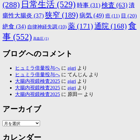
日常生活
(529)
(288)
検査
(63)
時事
(31)
潰
狭窄
(189)
病気
(49)
瘍性大腸炎
(37)
目
(20)
癌
(11)
食
薬
(171)
通院
(168)
絶食
(34)
自律神経失調
(10)
事
(552)
高血圧
(1)
ブログへのコメント
ヒュミラ倍量投与へ
に
ajari
より
ヒュミラ倍量投与へ
に
てんじん
より
大腸内視鏡検査2025
に
ajari
より
大腸内視鏡検査2025
に
ajari
より
大腸内視鏡検査2025
に
原田一
より
アーカイブ
ア
ー
カレンダー
カ