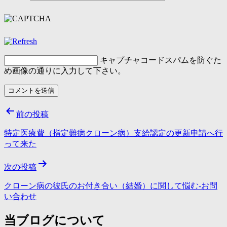
キャプチャコード
スパムを防ぐた
め画像の通りに入力して下さい。
投
前の投稿
稿
特定医療費（指定難病クローン病）支給認定の更新申請へ行
ナ
って来た
ビ
次の投稿
ゲ
クローン病の彼氏のお付き合い（結婚）に関して悩む-お問
ー
い合わせ
シ
当ブログについて
ョ