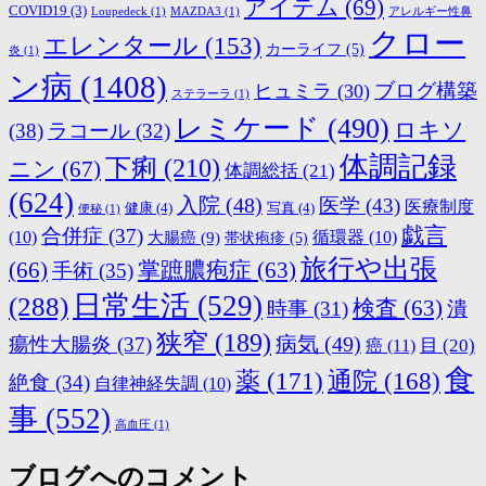
アイテム
(69)
COVID19
(3)
Loupedeck
(1)
MAZDA3
(1)
アレルギー性鼻
クロー
エレンタール
(153)
カーライフ
(5)
炎
(1)
ン病
(1408)
ブログ構築
ヒュミラ
(30)
ステラーラ
(1)
レミケード
(490)
ロキソ
(38)
ラコール
(32)
体調記録
下痢
(210)
ニン
(67)
体調総括
(21)
(624)
入院
(48)
医学
(43)
医療制度
健康
(4)
写真
(4)
便秘
(1)
戯言
合併症
(37)
(10)
大腸癌
(9)
循環器
(10)
帯状疱疹
(5)
旅行や出張
(66)
掌蹠膿疱症
(63)
手術
(35)
日常生活
(529)
(288)
検査
(63)
時事
(31)
潰
狭窄
(189)
病気
(49)
瘍性大腸炎
(37)
目
(20)
癌
(11)
食
薬
(171)
通院
(168)
絶食
(34)
自律神経失調
(10)
事
(552)
高血圧
(1)
ブログへのコメント