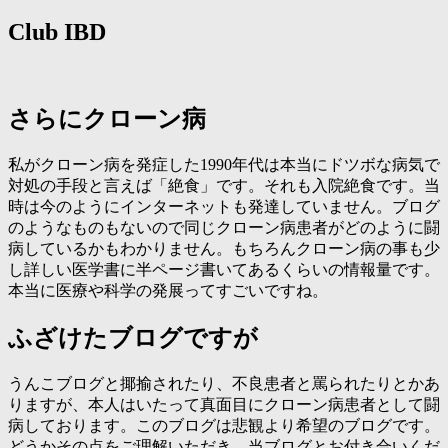
Club IBD
さらにクローン病
私がクローン病を発症した1990年代は本当にドツボな病気で
対処の手段と言えば「絶食」です。それも入院絶食です。当
時は今のようにインターネットも発達していません。ブログ
のようなものもないので同じクローン病患者がどのように闘
病しているかもわかりません。もちろんクローン病の事も少
し詳しい医学書に半ページ書いてあるくらいの情報量です。
本当に医療や科学の発展ってすごいですね。
ふざけたブログですが
うんこブログと揶揄されたり、不良患者と罵られたりとかあ
りますが、本人はいたって真面目にクローン病患者として闘
病しております。このブログは悲観より希望のブログです。
どうかその点をご理解いただき、当ブログとお付き合いくだ