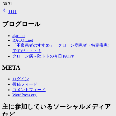
30
31
11月
ブログロール
ajari.net
RACOL.net
「不良患者のすすめ」 クローン病患者（特定疾患）
ですが・・・！
クローン病～陸トトの今日もOPP
META
ログイン
投稿フィード
コメントフィード
WordPress.org
主に参加しているソーシャルメディア
など。