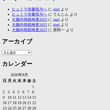
ヒュミラ倍量投与へ
に
ajari
より
ヒュミラ倍量投与へ
に
てんじん
より
大腸内視鏡検査2025
に
ajari
より
大腸内視鏡検査2025
に
ajari
より
大腸内視鏡検査2025
に
原田一
より
アーカイブ
ア
ー
カレンダー
カ
イ
ブ
2026年8月
日
月
火
水
木
金
土
1
2
3
4
5
6
7
8
9
10
11
12
13
14
15
16
17
18
19
20
21
22
23
24
25
26
27
28
29