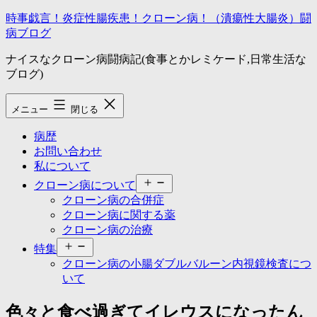
コ
時事戯言！炎症性腸疾患！クローン病！（潰瘍性大腸炎）闘
ン
病ブログ
テ
ナイスなクローン病闘病記(食事とかレミケード,日常生活な
ン
ブログ)
ツ
へ
ス
メニュー
閉じる
キ
ッ
病歴
プ
お問い合わせ
私について
メ
クローン病について
ニ
クローン病の合併症
ュ
クローン病に関する薬
ー
クローン病の治療
を
メ
開
特集
ニ
く
クローン病の小腸ダブルバルーン内視鏡検査につ
ュ
いて
ー
を
色々と食べ過ぎてイレウスになったん
開