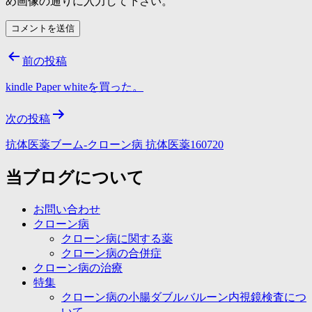
め画像の通りに入力して下さい。
投
前の投稿
稿
kindle Paper whiteを買った。
ナ
次の投稿
ビ
ゲ
抗体医薬ブーム-クローン病 抗体医薬160720
ー
当ブログについて
シ
お問い合わせ
ョ
クローン病
ン
クローン病に関する薬
クローン病の合併症
クローン病の治療
特集
クローン病の小腸ダブルバルーン内視鏡検査につ
いて