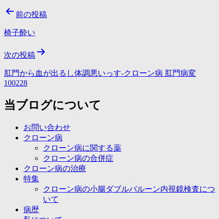
投
前の投稿
稿
椅子酔い
ナ
次の投稿
ビ
ゲ
肛門から血が出るし体調悪いっす-クローン病 肛門病変
100228
ー
当ブログについて
シ
ョ
お問い合わせ
ン
クローン病
クローン病に関する薬
クローン病の合併症
クローン病の治療
特集
クローン病の小腸ダブルバルーン内視鏡検査につ
いて
病歴