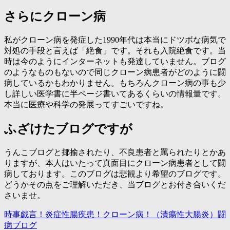
さらにクローン病
私がクローン病を発症した1990年代は本当にドツボな病気で
対処の手段と言えば「絶食」です。それも入院絶食です。当
時は今のようにインターネットも発達していません。ブログ
のようなものもないので同じクローン病患者がどのように闘
病しているかもわかりません。もちろんクローン病の事も少
し詳しい医学書に半ページ書いてあるくらいの情報量です。
本当に医療や科学の発展ってすごいですね。
ふざけたブログですが
うんこブログと揶揄されたり、不良患者と罵られたりとかあ
りますが、本人はいたって真面目にクローン病患者として闘
病しております。このブログは悲観より希望のブログです。
どうかその点をご理解いただき、当ブログとお付き合いくだ
さいませ。
時事戯言！炎症性腸疾患！クローン病！（潰瘍性大腸炎）闘
病ブログ