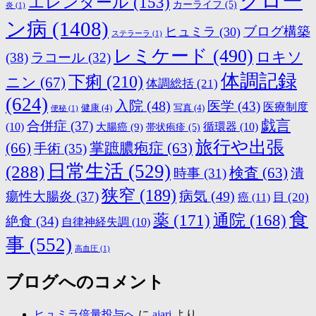
クロー
エレンタール
(153)
カーライフ
(5)
炎
(1)
ン病
(1408)
ブログ構築
ヒュミラ
(30)
ステラーラ
(1)
レミケード
(490)
ロキソ
(38)
ラコール
(32)
体調記録
下痢
(210)
ニン
(67)
体調総括
(21)
(624)
入院
(48)
医学
(43)
医療制度
健康
(4)
写真
(4)
便秘
(1)
戯言
合併症
(37)
(10)
大腸癌
(9)
循環器
(10)
帯状疱疹
(5)
旅行や出張
(66)
掌蹠膿疱症
(63)
手術
(35)
日常生活
(529)
(288)
検査
(63)
時事
(31)
潰
狭窄
(189)
病気
(49)
瘍性大腸炎
(37)
目
(20)
癌
(11)
食
薬
(171)
通院
(168)
絶食
(34)
自律神経失調
(10)
事
(552)
高血圧
(1)
ブログへのコメント
ヒュミラ倍量投与へ
に
ajari
より