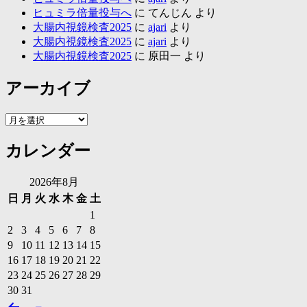
ヒュミラ倍量投与へ
に
てんじん
より
大腸内視鏡検査2025
に
ajari
より
大腸内視鏡検査2025
に
ajari
より
大腸内視鏡検査2025
に
原田一
より
アーカイブ
ア
ー
カレンダー
カ
イ
ブ
2026年8月
日
月
火
水
木
金
土
1
2
3
4
5
6
7
8
9
10
11
12
13
14
15
16
17
18
19
20
21
22
23
24
25
26
27
28
29
30
31