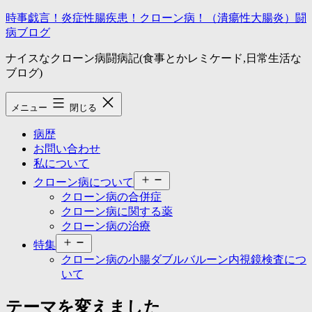
コ
時事戯言！炎症性腸疾患！クローン病！（潰瘍性大腸炎）闘
ン
病ブログ
テ
ナイスなクローン病闘病記(食事とかレミケード,日常生活な
ン
ブログ)
ツ
へ
ス
メニュー
閉じる
キ
ッ
病歴
プ
お問い合わせ
私について
メ
クローン病について
ニ
クローン病の合併症
ュ
クローン病に関する薬
ー
クローン病の治療
を
メ
開
特集
ニ
く
クローン病の小腸ダブルバルーン内視鏡検査につ
ュ
いて
ー
を
テーマを変えました
開