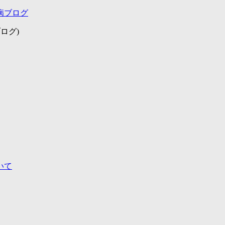
病ブログ
ログ)
いて