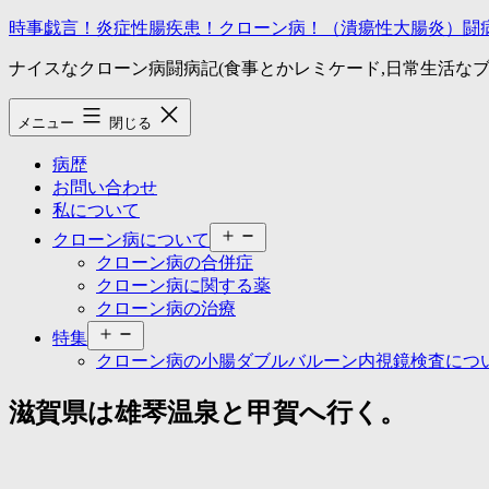
コ
時事戯言！炎症性腸疾患！クローン病！（潰瘍性大腸炎）闘
ン
ナイスなクローン病闘病記(食事とかレミケード,日常生活なブ
テ
ン
ツ
メニュー
閉じる
へ
ス
病歴
キ
お問い合わせ
ッ
私について
プ
メ
クローン病について
ニ
クローン病の合併症
ュ
クローン病に関する薬
ー
クローン病の治療
を
メ
開
特集
ニ
く
クローン病の小腸ダブルバルーン内視鏡検査につ
ュ
ー
滋賀県は雄琴温泉と甲賀へ行く。
を
開
く