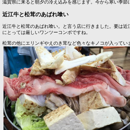
滋賀県に来ると朝夕の冷え込みを感じます。今から寒い季節
近江牛と松茸のあばれ喰い
近江牛と松茸のあばれ喰い。と言う店に行きました。要は近
にとっては厳しいワンツーコンボですね。
松茸の他にエリンギやえのき茸など色々なキノコが入ってい