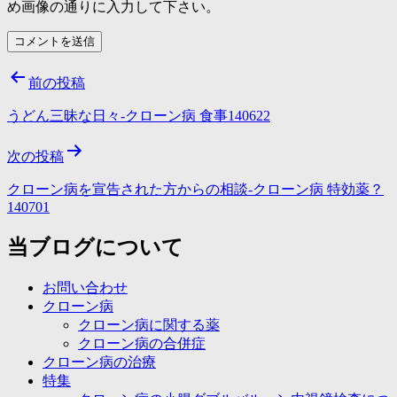
め画像の通りに入力して下さい。
投
前の投稿
稿
うどん三昧な日々-クローン病 食事140622
ナ
次の投稿
ビ
ゲ
クローン病を宣告された方からの相談-クローン病 特効薬？
140701
ー
当ブログについて
シ
ョ
お問い合わせ
ン
クローン病
クローン病に関する薬
クローン病の合併症
クローン病の治療
特集