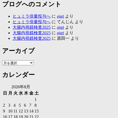
ブログへのコメント
ヒュミラ倍量投与へ
に
ajari
より
ヒュミラ倍量投与へ
に
てんじん
より
大腸内視鏡検査2025
に
ajari
より
大腸内視鏡検査2025
に
ajari
より
大腸内視鏡検査2025
に
原田一
より
アーカイブ
ア
ー
カレンダー
カ
イ
ブ
2026年8月
日
月
火
水
木
金
土
1
2
3
4
5
6
7
8
9
10
11
12
13
14
15
16
17
18
19
20
21
22