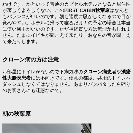
わけです。かといって普通のカプセルホテルとなると居住性
が著しくよろしくない。この
FIRST CABIN秋葉原
はなんと
もバランスがいいのです。朝も適度に騒がしくなるので目が
覚めやすい。ホテルに帰って寝るだけ！の予定の場合は本当
に使い勝手がいいのです。ただ神経質な方は無理かもしれま
せん。たまにイビキが聞こえて来たり、おならの音が聞こえ
て来たりします。
クローン病の方は注意
お部屋にトイレがないので下痢気味の
クローン病患者
や
潰瘍
性大腸炎患者
には不向きです。便意の都度、共用のトイレへ
ダッシュしなくてはなりません。あまりバタバタしたら廻り
のお客さんにも迷惑なので。
朝の秋葉原