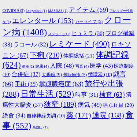
アイテム
(69)
COVID19
(3)
Loupedeck
(1)
MAZDA3
(1)
アレルギー性鼻
クロー
エレンタール
(153)
カーライフ
(5)
炎
(1)
ン病
(1408)
ブログ構築
ヒュミラ
(30)
ステラーラ
(1)
レミケード
(490)
ロキソ
(38)
ラコール
(32)
体調記録
下痢
(210)
ニン
(67)
体調総括
(21)
(624)
入院
(48)
医学
(43)
医療制度
健康
(4)
写真
(4)
便秘
(1)
戯言
合併症
(37)
(10)
大腸癌
(9)
循環器
(10)
帯状疱疹
(5)
旅行や出張
(66)
掌蹠膿疱症
(63)
手術
(35)
日常生活
(529)
(288)
検査
(63)
時事
(31)
潰
狭窄
(189)
病気
(49)
瘍性大腸炎
(37)
目
(20)
癌
(11)
食
薬
(171)
通院
(168)
絶食
(34)
自律神経失調
(10)
事
(552)
高血圧
(1)