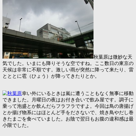
秋葉原は微妙な天
気でした。いまにも降りそうな空ですね。ここ数日の東京の
天候は非常に不順です。激しい雨が突然に降って来たり、雷
とととに雹（ひょう）が降ってきたりとか。
幸い外にいるときは嵐に遭うこともなく無事に移動
できました。月曜日の夜はお付き合いで飲み屋です。調子に
乗って泡盛とか飲んだらフラフラですよ。今回は鳥の唐揚げ
とか揚げ物系にはほとんど手をださないで、焼き鳥やだし巻
きたまごを食べていました。お陰で翌日もお腹の違和感は最
小限でした。