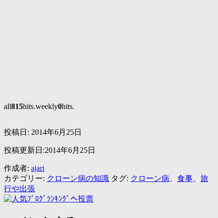
all
815
hits.weekly
0
hits.
投稿日:
2014年6月25日
投稿更新日:2014年6月25日
作成者:
ajari
カテゴリー:
クローン病の知識
タグ:
クローン病
、
食事
、
旅
行や出張