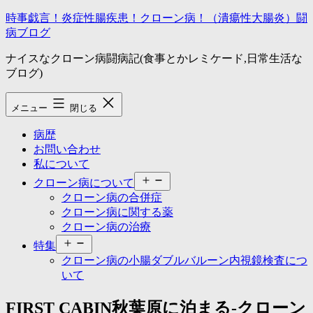
コ
時事戯言！炎症性腸疾患！クローン病！（潰瘍性大腸炎）闘
ン
病ブログ
テ
ナイスなクローン病闘病記(食事とかレミケード,日常生活な
ン
ブログ)
ツ
へ
ス
メニュー
閉じる
キ
ッ
病歴
プ
お問い合わせ
私について
メ
クローン病について
ニ
クローン病の合併症
ュ
クローン病に関する薬
ー
クローン病の治療
を
メ
開
特集
ニ
く
クローン病の小腸ダブルバルーン内視鏡検査につ
ュ
いて
ー
を
FIRST CABIN秋葉原に泊まる-クローン
開