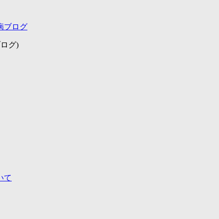
病ブログ
ログ)
いて