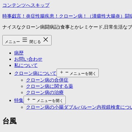
コンテンツへスキップ
時事戯言！炎症性腸疾患！クローン病！（潰瘍性大腸炎）闘
ナイスなクローン病闘病記(食事とかレミケード,日常生活なブ
メニュー
閉じる
病歴
お問い合わせ
私について
クローン病について
メニューを開く
クローン病の合併症
クローン病に関する薬
クローン病の治療
特集
メニューを開く
クローン病の小腸ダブルバルーン内視鏡検査につ
台風