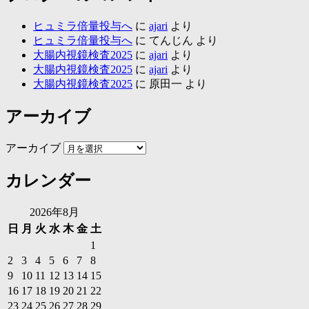
ヒュミラ倍量投与へ
に
ajari
より
ヒュミラ倍量投与へ
に
てんじん
より
大腸内視鏡検査2025
に
ajari
より
大腸内視鏡検査2025
に
ajari
より
大腸内視鏡検査2025
に
原田一
より
アーカイブ
アーカイブ
カレンダー
2026年8月
日
月
火
水
木
金
土
1
2
3
4
5
6
7
8
9
10
11
12
13
14
15
16
17
18
19
20
21
22
23
24
25
26
27
28
29