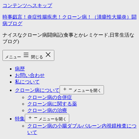
コンテンツへスキップ
時事戯言！炎症性腸疾患！クローン病！（潰瘍性大腸炎）闘
病ブログ
ナイスなクローン病闘病記(食事とかレミケード,日常生活な
ブログ)
メニュー
閉じる
病歴
お問い合わせ
私について
クローン病について
メニューを開く
クローン病の合併症
クローン病に関する薬
クローン病の治療
特集
メニューを開く
クローン病の小腸ダブルバルーン内視鏡検査につ
いて