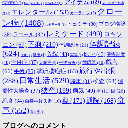
アイテム
(69)
COVID19
(3)
Loupedeck
(1)
MAZDA3
(1)
アレルギー性鼻
クロー
エレンタール
(153)
カーライフ
(5)
炎
(1)
ン病
(1408)
ブログ構築
ヒュミラ
(30)
ステラーラ
(1)
レミケード
(490)
ロキソ
(38)
ラコール
(32)
体調記録
下痢
(210)
ニン
(67)
体調総括
(21)
(624)
入院
(48)
医学
(43)
医療制度
健康
(4)
写真
(4)
便秘
(1)
戯言
合併症
(37)
(10)
大腸癌
(9)
循環器
(10)
帯状疱疹
(5)
旅行や出張
(66)
掌蹠膿疱症
(63)
手術
(35)
日常生活
(529)
(288)
検査
(63)
時事
(31)
潰
狭窄
(189)
病気
(49)
瘍性大腸炎
(37)
目
(20)
癌
(11)
食
薬
(171)
通院
(168)
絶食
(34)
自律神経失調
(10)
事
(552)
高血圧
(1)
ブログへのコメント