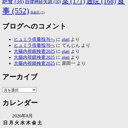
食
薬
(171)
通院
(168)
絶食
(34)
自律神経失調
(10)
事
(552)
高血圧
(1)
ブログへのコメント
ヒュミラ倍量投与へ
に
ajari
より
ヒュミラ倍量投与へ
に
てんじん
より
大腸内視鏡検査2025
に
ajari
より
大腸内視鏡検査2025
に
ajari
より
大腸内視鏡検査2025
に
原田一
より
アーカイブ
ア
ー
カレンダー
カ
イ
ブ
2026年8月
日
月
火
水
木
金
土