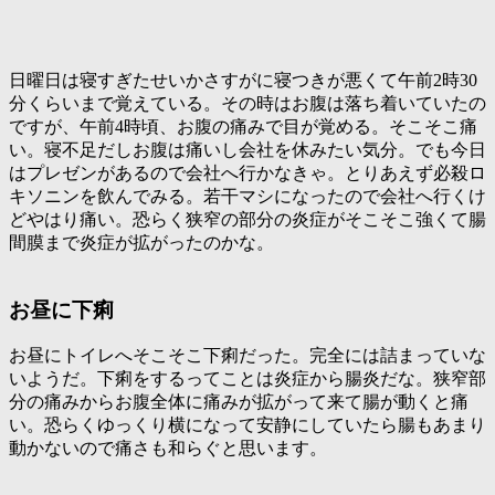
日曜日は寝すぎたせいかさすがに寝つきが悪くて午前2時30
分くらいまで覚えている。その時はお腹は落ち着いていたの
ですが、午前4時頃、お腹の痛みで目が覚める。そこそこ痛
い。寝不足だしお腹は痛いし会社を休みたい気分。でも今日
はプレゼンがあるので会社へ行かなきゃ。とりあえず必殺ロ
キソニンを飲んでみる。若干マシになったので会社へ行くけ
どやはり痛い。恐らく狭窄の部分の炎症がそこそこ強くて腸
間膜まで炎症が拡がったのかな。
お昼に下痢
お昼にトイレへそこそこ下痢だった。完全には詰まっていな
いようだ。下痢をするってことは炎症から腸炎だな。狭窄部
分の痛みからお腹全体に痛みが拡がって来て腸が動くと痛
い。恐らくゆっくり横になって安静にしていたら腸もあまり
動かないので痛さも和らぐと思います。