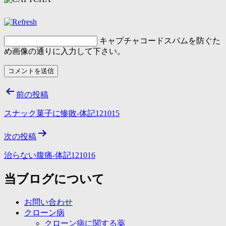
キャプチャコード
スパムを防ぐた
め画像の通りに入力して下さい。
投
前の投稿
稿
スナック菓子に惨敗-体記121015
ナ
次の投稿
ビ
ゲ
治らない腹痛-体記121016
ー
当ブログについて
シ
お問い合わせ
ョ
クローン病
ン
クローン病に関する薬