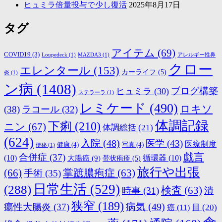
ヒュミラ倍量投与で少し復活
2025年8月17日
タグ
アイテム
(69)
COVID19
(3)
Loupedeck
(1)
MAZDA3
(1)
アレルギー性鼻
クロー
エレンタール
(153)
カーライフ
(5)
炎
(1)
ン病
(1408)
ブログ構築
ヒュミラ
(30)
ステラーラ
(1)
レミケード
(490)
ロキソ
(38)
ラコール
(32)
体調記録
下痢
(210)
ニン
(67)
体調総括
(21)
(624)
入院
(48)
医学
(43)
医療制度
健康
(4)
写真
(4)
便秘
(1)
戯言
合併症
(37)
(10)
大腸癌
(9)
循環器
(10)
帯状疱疹
(5)
旅行や出張
(66)
掌蹠膿疱症
(63)
手術
(35)
日常生活
(529)
(288)
検査
(63)
時事
(31)
潰
狭窄
(189)
病気
(49)
瘍性大腸炎
(37)
目
(20)
癌
(11)