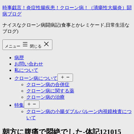
コ
時事戯言！炎症性腸疾患！クローン病！（潰瘍性大腸炎）闘
ン
病ブログ
テ
ナイスなクローン病闘病記(食事とかレミケード,日常生活な
ン
ブログ)
ツ
へ
ス
メニュー
閉じる
キ
ッ
病歴
プ
お問い合わせ
私について
メ
クローン病について
ニ
クローン病の合併症
ュ
クローン病に関する薬
ー
クローン病の治療
を
メ
開
特集
ニ
く
クローン病の小腸ダブルバルーン内視鏡検査につ
ュ
いて
ー
を
朝方に腹痛で悶絶でした-体記121015
開