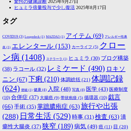
驚愕の健康診断
2025年9月27日
ヒュミラ倍量投与で少し復活
2025年8月17日
タグ
アイテム
(69)
COVID19
(3)
Loupedeck
(1)
MAZDA3
(1)
アレルギー性鼻
クロー
エレンタール
(153)
カーライフ
(5)
炎
(1)
ン病
(1408)
ブログ構築
ヒュミラ
(30)
ステラーラ
(1)
レミケード
(490)
ロキソ
(38)
ラコール
(32)
体調記録
下痢
(210)
ニン
(67)
体調総括
(21)
(624)
入院
(48)
医学
(43)
医療制度
健康
(4)
写真
(4)
便秘
(1)
戯言
合併症
(37)
(10)
大腸癌
(9)
循環器
(10)
帯状疱疹
(5)
旅行や出張
(66)
掌蹠膿疱症
(63)
手術
(35)
日常生活
(529)
(288)
検査
(63)
時事
(31)
潰
狭窄
(189)
病気
(49)
瘍性大腸炎
(37)
目
(20)
癌
(11)