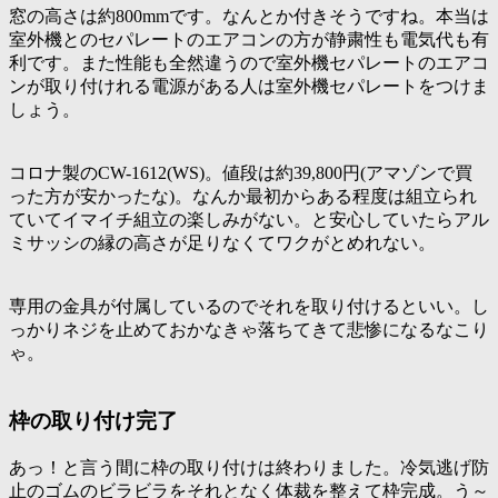
窓の高さは約800mmです。なんとか付きそうですね。本当は
室外機とのセパレートのエアコンの方が静粛性も電気代も有
利です。また性能も全然違うので室外機セパレートのエアコ
ンが取り付けれる電源がある人は室外機セパレートをつけま
しょう。
コロナ製のCW-1612(WS)。値段は約39,800円(アマゾンで買
った方が安かったな)。なんか最初からある程度は組立られ
ていてイマイチ組立の楽しみがない。と安心していたらアル
ミサッシの縁の高さが足りなくてワクがとめれない。
専用の金具が付属しているのでそれを取り付けるといい。し
っかりネジを止めておかなきゃ落ちてきて悲惨になるなこり
ゃ。
枠の取り付け完了
あっ！と言う間に枠の取り付けは終わりました。冷気逃げ防
止のゴムのビラビラをそれとなく体裁を整えて枠完成。う～