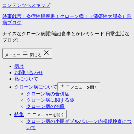
コンテンツへスキップ
時事戯言！炎症性腸疾患！クローン病！（潰瘍性大腸炎）闘
病ブログ
ナイスなクローン病闘病記(食事とかレミケード,日常生活な
ブログ)
メニュー
閉じる
病歴
お問い合わせ
私について
クローン病について
メニューを開く
クローン病の合併症
クローン病に関する薬
クローン病の治療
特集
メニューを開く
クローン病の小腸ダブルバルーン内視鏡検査につ
いて