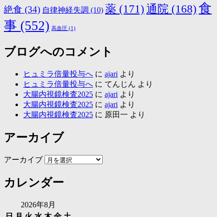
食
薬
(171)
通院
(168)
絶食
(34)
自律神経失調
(10)
事
(552)
高血圧
(1)
ブログへのコメント
ヒュミラ倍量投与へ
に
ajari
より
ヒュミラ倍量投与へ
に
てんじん
より
大腸内視鏡検査2025
に
ajari
より
大腸内視鏡検査2025
に
ajari
より
大腸内視鏡検査2025
に
原田一
より
アーカイブ
アーカイブ
カレンダー
2026年8月
日
月
火
水
木
金
土