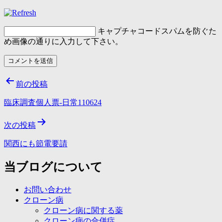
キャプチャコード
スパムを防ぐた
め画像の通りに入力して下さい。
投
前の投稿
稿
臨床調査個人票-日常110624
ナ
次の投稿
ビ
ゲ
関西にも節電要請
ー
当ブログについて
シ
お問い合わせ
ョ
クローン病
ン
クローン病に関する薬
クローン病の合併症