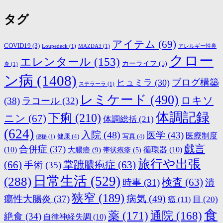
タグ
アイテム
(69)
COVID19
(3)
Loupedeck
(1)
MAZDA3
(1)
アレルギー性鼻
クロー
エレンタール
(153)
カーライフ
(5)
炎
(1)
ン病
(1408)
ブログ構築
ヒュミラ
(30)
ステラーラ
(1)
レミケード
(490)
ロキソ
(38)
ラコール
(32)
体調記録
下痢
(210)
ニン
(67)
体調総括
(21)
(624)
入院
(48)
医学
(43)
医療制度
健康
(4)
写真
(4)
便秘
(1)
戯言
合併症
(37)
(10)
大腸癌
(9)
循環器
(10)
帯状疱疹
(5)
旅行や出張
(66)
掌蹠膿疱症
(63)
手術
(35)
日常生活
(529)
(288)
検査
(63)
時事
(31)
潰
狭窄
(189)
病気
(49)
瘍性大腸炎
(37)
目
(20)
癌
(11)
食
薬
(171)
通院
(168)
絶食
(34)
自律神経失調
(10)