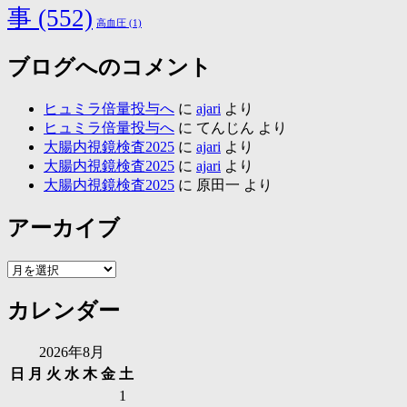
事
(552)
高血圧
(1)
ブログへのコメント
ヒュミラ倍量投与へ
に
ajari
より
ヒュミラ倍量投与へ
に
てんじん
より
大腸内視鏡検査2025
に
ajari
より
大腸内視鏡検査2025
に
ajari
より
大腸内視鏡検査2025
に
原田一
より
アーカイブ
ア
ー
カレンダー
カ
イ
ブ
2026年8月
日
月
火
水
木
金
土
1