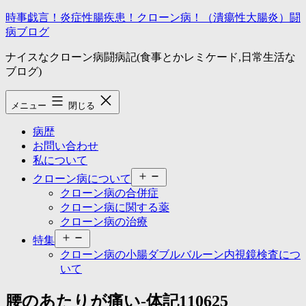
コ
時事戯言！炎症性腸疾患！クローン病！（潰瘍性大腸炎）闘
ン
病ブログ
テ
ナイスなクローン病闘病記(食事とかレミケード,日常生活な
ン
ブログ)
ツ
へ
ス
メニュー
閉じる
キ
ッ
病歴
プ
お問い合わせ
私について
メ
クローン病について
ニ
クローン病の合併症
ュ
クローン病に関する薬
ー
クローン病の治療
を
メ
開
特集
ニ
く
クローン病の小腸ダブルバルーン内視鏡検査につ
ュ
いて
ー
を
腰のあたりが痛い-体記110625
開