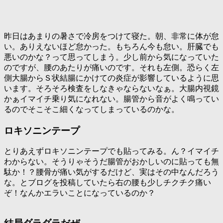
昨日はあまりの暑さで冷房をつけて寝た。朝、非常に体が怠
い。ありえないほど怠かった。もちろん今も怠い。肝臓でも
悪いのかな？って思ってしまう。少し前から気になっていた
のですが、腰のあたりが痛いのです。それも左側。恐らく左
側大腸からＳ状結腸にかけての炎症が影響しているように思
います。そろそろ検査をしなきゃならないなぁ。大腸内視鏡
かぁイマイチ乗り気になれない。腸管から音がよく鳴ってい
るのでそこそこ細くなってしまっているのかな。
ロキソニンテープ
とりあえずロキソニンテープでも貼ってみる。ん？イマイチ
わからない。そうりゃそうだ腸管がおかしいのに貼っても無
駄か！？腰骨が痛い気がするだけど、実はその中なんだろう
な。とブログを投稿していたら右の腰も少しチクチク痛い
ぞ！なんかエラいことになっているのか？