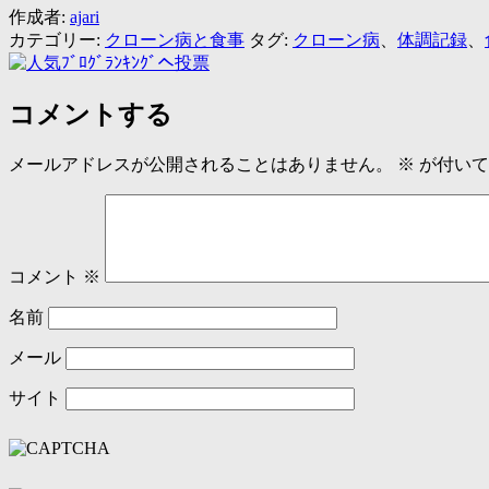
作成者:
ajari
カテゴリー:
クローン病と食事
タグ:
クローン病
、
体調記録
、
コメントする
メールアドレスが公開されることはありません。
※
が付いて
コメント
※
名前
メール
サイト