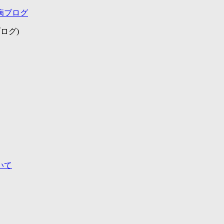
病ブログ
ログ)
いて