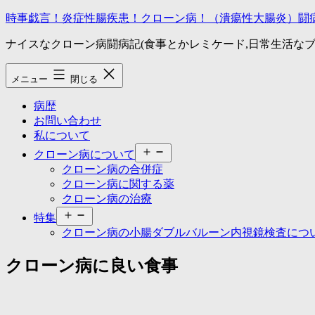
コ
時事戯言！炎症性腸疾患！クローン病！（潰瘍性大腸炎）闘
ン
ナイスなクローン病闘病記(食事とかレミケード,日常生活なブ
テ
ン
ツ
メニュー
閉じる
へ
ス
病歴
キ
お問い合わせ
ッ
私について
プ
メ
クローン病について
ニ
クローン病の合併症
ュ
クローン病に関する薬
ー
クローン病の治療
を
メ
開
特集
ニ
く
クローン病の小腸ダブルバルーン内視鏡検査につ
ュ
ー
クローン病に良い食事
を
開
く