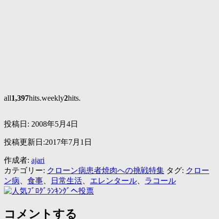
all
1,397
hits.weekly
2
hits.
投稿日:
2008年5月4日
投稿更新日:2017年7月1日
作成者:
ajari
カテゴリー:
クローン病患者焼肉への挑戦特集
タグ:
クロー
ン病
、
食事
、
日常生活
、
エレンタール
、
ラコール
コメントする