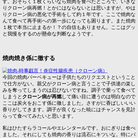
す。おそらく１枚くらいなら焼肉を食べたところで、いきな
り
クローン病再燃！
とかにはならないとは思いますが、やは
りクローン病の悪化で手術をして約１年です。ここで焼肉な
んて食べて再手術への第一歩になっても困ります。また焼肉
１枚で本当に止まるか！？の自信もありません。ここはグッ
と我慢をするのが懸命な判断なようです。
焼肉焼き係に徹する
今回の焼肉バーベキューは子供たちのリクエストということ
で仕方がない。親父がクローン病と言うことで子供達の楽し
みを奪ってしまうのは忍びないですね。調子で乗って食べて
しまうと
クローン病が再燃
して痛い目に遭うのは明白なので
ここは炭火をおこす係に徹しました。さすがに香ばしいいい
香りがしてきます。調子が良くなった暁にはチャンスを見計
らって食べてみたいと思います。
私はひたすらラコールやエレンタールです。おにぎりは食べ
ました。それにしても焼肉の香りは流石にキツいな。特にバ