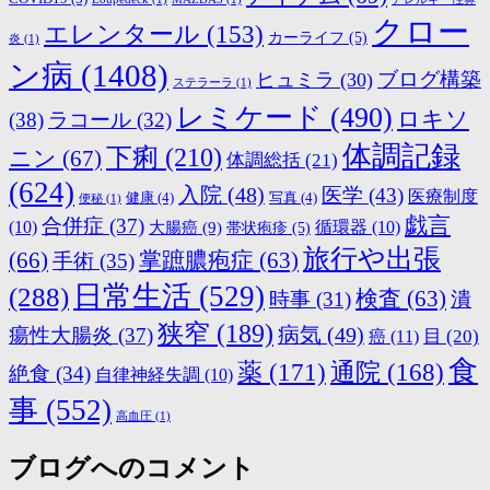
クロー
エレンタール
(153)
カーライフ
(5)
炎
(1)
ン病
(1408)
ブログ構築
ヒュミラ
(30)
ステラーラ
(1)
レミケード
(490)
ロキソ
(38)
ラコール
(32)
体調記録
下痢
(210)
ニン
(67)
体調総括
(21)
(624)
入院
(48)
医学
(43)
医療制度
健康
(4)
写真
(4)
便秘
(1)
戯言
合併症
(37)
(10)
大腸癌
(9)
循環器
(10)
帯状疱疹
(5)
旅行や出張
(66)
掌蹠膿疱症
(63)
手術
(35)
日常生活
(529)
(288)
検査
(63)
時事
(31)
潰
狭窄
(189)
病気
(49)
瘍性大腸炎
(37)
目
(20)
癌
(11)
食
薬
(171)
通院
(168)
絶食
(34)
自律神経失調
(10)
事
(552)
高血圧
(1)
ブログへのコメント