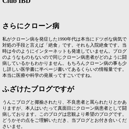
Club IBD
さらにクローン病
私がクローン病を発症した1990年代は本当にドツボな病気で
対処の手段と言えば「絶食」です。それも入院絶食です。当
時は今のようにインターネットも発達していません。ブログ
のようなものもないので同じクローン病患者がどのように闘
病しているかもわかりません。もちろんクローン病の事も少
し詳しい医学書に半ページ書いてあるくらいの情報量です。
本当に医療や科学の発展ってすごいですね。
ふざけたブログですが
うんこブログと揶揄されたり、不良患者と罵られたりとかあ
りますが、本人はいたって真面目にクローン病患者として闘
病しております。このブログは悲観より希望のブログです。
どうかその点をご理解いただき、当ブログとお付き合いくだ
さいませ。