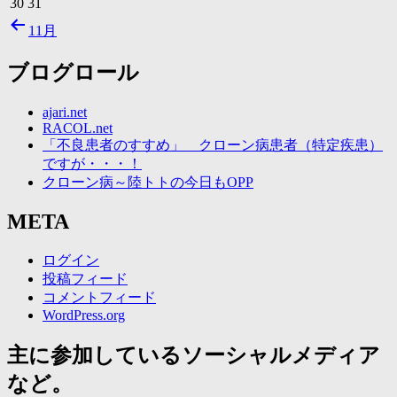
30
31
11月
ブログロール
ajari.net
RACOL.net
「不良患者のすすめ」 クローン病患者（特定疾患）
ですが・・・！
クローン病～陸トトの今日もOPP
META
ログイン
投稿フィード
コメントフィード
WordPress.org
主に参加しているソーシャルメディア
など。