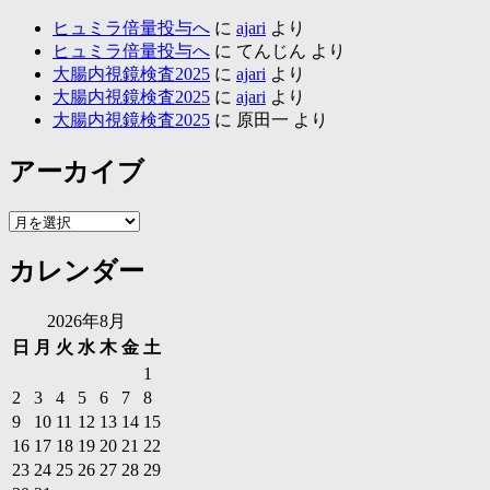
ヒュミラ倍量投与へ
に
ajari
より
ヒュミラ倍量投与へ
に
てんじん
より
大腸内視鏡検査2025
に
ajari
より
大腸内視鏡検査2025
に
ajari
より
大腸内視鏡検査2025
に
原田一
より
アーカイブ
ア
ー
カレンダー
カ
イ
ブ
2026年8月
日
月
火
水
木
金
土
1
2
3
4
5
6
7
8
9
10
11
12
13
14
15
16
17
18
19
20
21
22
23
24
25
26
27
28
29