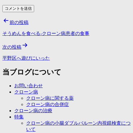
投
前の投稿
稿
そうめんを食べる-クローン病患者の食事
ナ
次の投稿
ビ
ゲ
平野区へ遊びにいった
ー
当ブログについて
シ
お問い合わせ
ョ
クローン病
ン
クローン病に関する薬
クローン病の合併症
クローン病の治療
特集
クローン病の小腸ダブルバルーン内視鏡検査につ
いて