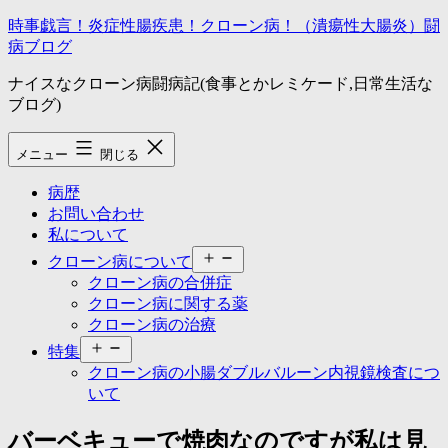
コ
時事戯言！炎症性腸疾患！クローン病！（潰瘍性大腸炎）闘
ン
病ブログ
テ
ナイスなクローン病闘病記(食事とかレミケード,日常生活な
ン
ブログ)
ツ
へ
ス
メニュー
閉じる
キ
ッ
病歴
プ
お問い合わせ
私について
メ
クローン病について
ニ
クローン病の合併症
ュ
クローン病に関する薬
ー
クローン病の治療
を
メ
開
特集
ニ
く
クローン病の小腸ダブルバルーン内視鏡検査につ
ュ
いて
ー
を
バーベキューで焼肉なのですが私は見
開