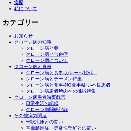
病歴
私について
カテゴリー
お知らせ
クローン病の知識
クローン病と薬
クローン病と合併症
クローン病について
クローン病と食事
クローン病と食事-カレーへ挑戦！
クローン病とラーメン特集
クローン病と食事-NG食事祭り-不良患者
クローン病患者焼肉への挑戦特集
クローン病患者時事戯言
日常生活の記録
クローン病闘病記録
その他病気関連
帯状疱疹との闘い
掌蹠膿疱症、尋常性乾癬との闘い