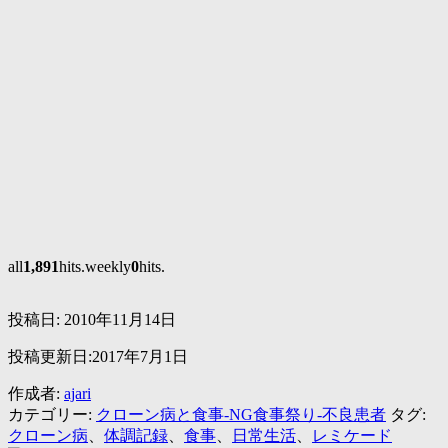
all
1,891
hits.weekly
0
hits.
投稿日:
2010年11月14日
投稿更新日:2017年7月1日
作成者:
ajari
カテゴリー:
クローン病と食事-NG食事祭り-不良患者
タグ:
クローン病
、
体調記録
、
食事
、
日常生活
、
レミケード