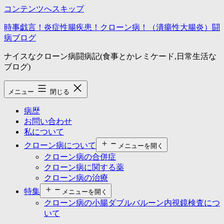
コンテンツへスキップ
時事戯言！炎症性腸疾患！クローン病！（潰瘍性大腸炎）闘
病ブログ
ナイスなクローン病闘病記(食事とかレミケード,日常生活な
ブログ)
メニュー
閉じる
病歴
お問い合わせ
私について
クローン病について
メニューを開く
クローン病の合併症
クローン病に関する薬
クローン病の治療
特集
メニューを開く
クローン病の小腸ダブルバルーン内視鏡検査につ
いて