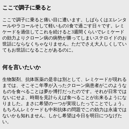
ここで調子に乗ると
ここで調子に乗ると痛い目に遭います。しばらくはエレンタ
ールやラコールそして軽いもの1食で過ごす日々です。レミ
ケードを過信してこれを続けると3週間くらいでレミケード
の効力よりクローン病の病勢が勝ってしまいステロイドのお
世話にならなくちゃなりません。ただでさえ大人しくしてい
てもお世話になることがあるのに。
何を言いたいか
生物製剤、抗体医薬の是非は別として、レミケードが現れる
までは、そこそこ年季が入ったクローン病患者がこのような
ものを食べることは夢か博打だったのです。それが日常では
ないにせよ、時期を見計らえば食べることが出来るようにな
りました。まさに希望の一つが実現したってことでしょう。
もちろんレミケードも中和抗体の問題でこの効力は永遠では
ないかも知れません、しかし希望は今日を明日につなげた
い。