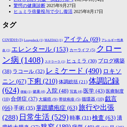
驚愕の健康診断
2025年9月27日
ヒュミラ倍量投与で少し復活
2025年8月17日
タグ
アイテム
(69)
COVID19
(3)
Loupedeck
(1)
MAZDA3
(1)
アレルギー性鼻
クロー
エレンタール
(153)
カーライフ
(5)
炎
(1)
ン病
(1408)
ブログ構築
ヒュミラ
(30)
ステラーラ
(1)
レミケード
(490)
ロキソ
(38)
ラコール
(32)
体調記録
下痢
(210)
ニン
(67)
体調総括
(21)
(624)
入院
(48)
医学
(43)
医療制度
健康
(4)
写真
(4)
便秘
(1)
戯言
合併症
(37)
(10)
大腸癌
(9)
循環器
(10)
帯状疱疹
(5)
旅行や出張
(66)
掌蹠膿疱症
(63)
手術
(35)
日常生活
(529)
(288)
検査
(63)
時事
(31)
潰
狭窄
(189)