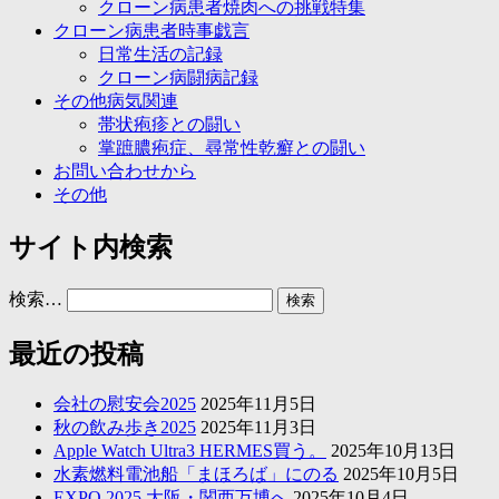
クローン病患者焼肉への挑戦特集
クローン病患者時事戯言
日常生活の記録
クローン病闘病記録
その他病気関連
帯状疱疹との闘い
掌蹠膿疱症、尋常性乾癬との闘い
お問い合わせから
その他
サイト内検索
検索…
最近の投稿
会社の慰安会2025
2025年11月5日
秋の飲み歩き2025
2025年11月3日
Apple Watch Ultra3 HERMES買う。
2025年10月13日
水素燃料電池船「まほろば」にのる
2025年10月5日
EXPO 2025 大阪・関西万博へ
2025年10月4日