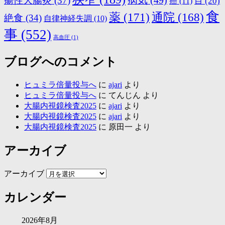
病気
(49)
瘍性大腸炎
(37)
目
(20)
癌
(11)
食
薬
(171)
通院
(168)
絶食
(34)
自律神経失調
(10)
事
(552)
高血圧
(1)
ブログへのコメント
ヒュミラ倍量投与へ
に
ajari
より
ヒュミラ倍量投与へ
に
てんじん
より
大腸内視鏡検査2025
に
ajari
より
大腸内視鏡検査2025
に
ajari
より
大腸内視鏡検査2025
に
原田一
より
アーカイブ
アーカイブ
カレンダー
2026年8月