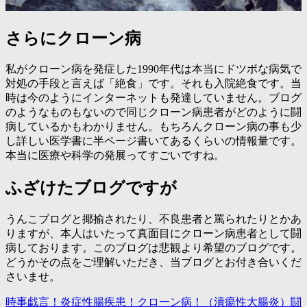
さらにクローン病
私がクローン病を発症した1990年代は本当にドツボな病気で
対処の手段と言えば「絶食」です。それも入院絶食です。当
時は今のようにインターネットも発達していません。ブログ
のようなものもないので同じクローン病患者がどのように闘
病しているかもわかりません。もちろんクローン病の事も少
し詳しい医学書に半ページ書いてあるくらいの情報量です。
本当に医療や科学の発展ってすごいですね。
ふざけたブログですが
うんこブログと揶揄されたり、不良患者と罵られたりとかあ
りますが、本人はいたって真面目にクローン病患者として闘
病しております。このブログは悲観より希望のブログです。
どうかその点をご理解いただき、当ブログとお付き合いくだ
さいませ。
時事戯言！炎症性腸疾患！クローン病！（潰瘍性大腸炎）闘