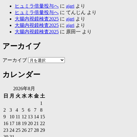
ヒュミラ倍量投与へ
に
ajari
より
ヒュミラ倍量投与へ
に
てんじん
より
大腸内視鏡検査2025
に
ajari
より
大腸内視鏡検査2025
に
ajari
より
大腸内視鏡検査2025
に
原田一
より
アーカイブ
アーカイブ
カレンダー
2026年8月
日
月
火
水
木
金
土
1
2
3
4
5
6
7
8
9
10
11
12
13
14
15
16
17
18
19
20
21
22
23
24
25
26
27
28
29
30
31