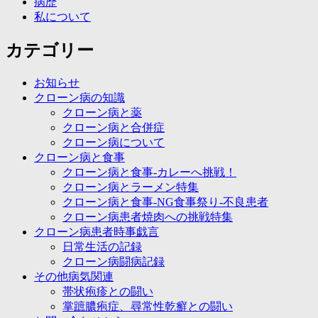
病歴
私について
カテゴリー
お知らせ
クローン病の知識
クローン病と薬
クローン病と合併症
クローン病について
クローン病と食事
クローン病と食事-カレーへ挑戦！
クローン病とラーメン特集
クローン病と食事-NG食事祭り-不良患者
クローン病患者焼肉への挑戦特集
クローン病患者時事戯言
日常生活の記録
クローン病闘病記録
その他病気関連
帯状疱疹との闘い
掌蹠膿疱症、尋常性乾癬との闘い