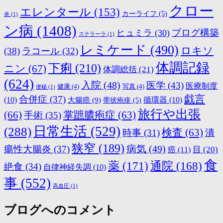
クロー
エレンタール
(153)
カーライフ
(5)
炎
(1)
ン病
(1408)
ブログ構築
ヒュミラ
(30)
ステラーラ
(1)
レミケード
(490)
ロキソ
(38)
ラコール
(32)
体調記録
下痢
(210)
ニン
(67)
体調総括
(21)
(624)
入院
(48)
医学
(43)
医療制度
健康
(4)
写真
(4)
便秘
(1)
戯言
合併症
(37)
(10)
大腸癌
(9)
循環器
(10)
帯状疱疹
(5)
旅行や出張
(66)
掌蹠膿疱症
(63)
手術
(35)
日常生活
(529)
(288)
検査
(63)
時事
(31)
潰
狭窄
(189)
病気
(49)
瘍性大腸炎
(37)
目
(20)
癌
(11)
食
薬
(171)
通院
(168)
絶食
(34)
自律神経失調
(10)
事
(552)
高血圧
(1)
ブログへのコメント