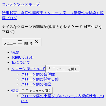
コンテンツへスキップ
時事戯言！炎症性腸疾患！クローン病！（潰瘍性大腸炎）闘
病ブログ
ナイスなクローン病闘病記(食事とかレミケード,日常生活な
ブログ)
メニュー
閉じる
病歴
お問い合わせ
私について
クローン病について
メニューを開く
クローン病の合併症
クローン病に関する薬
クローン病の治療
特集
メニューを開く
クローン病の小腸ダブルバルーン内視鏡検査につ
いて