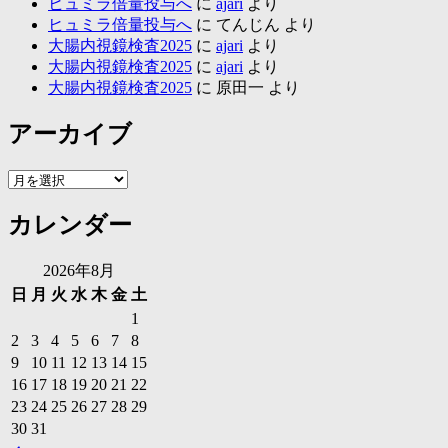
ヒュミラ倍量投与へ
に
ajari
より
ヒュミラ倍量投与へ
に
てんじん
より
大腸内視鏡検査2025
に
ajari
より
大腸内視鏡検査2025
に
ajari
より
大腸内視鏡検査2025
に
原田一
より
アーカイブ
ア
ー
カレンダー
カ
イ
ブ
2026年8月
日
月
火
水
木
金
土
1
2
3
4
5
6
7
8
9
10
11
12
13
14
15
16
17
18
19
20
21
22
23
24
25
26
27
28
29
30
31