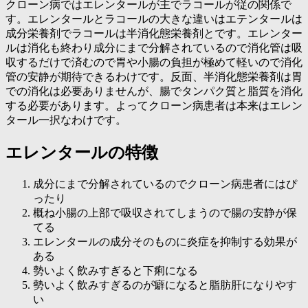
クローン病ではエレンタールが主でラコールが従の関係で
す。エレンタールとラコールの大きな違いはエテンタールは
成分栄養剤でラコールは半消化態栄養剤とです。エレンター
ルは消化も終わり成分にまで分解されているので消化管は吸
収するだけで済むので胃や小腸の負担が極めて軽いので消化
管の安静が期待できるわけです。反面、半消化態栄養剤は胃
での消化は必要ありませんが、腸でタンパク質と脂質を消化
する必要があります。よってクローン病患者は本来はエレン
タール一択なわけです。
エレンタールの特徴
成分にまで分解されているのでクローン病患者にはぴ
ったり
概ね小腸の上部で吸収されてしまうので腸の安静が保
てる
エレンタールの成分そのものに炎症を抑制する効果が
ある
勢いよく飲みすぎると下痢になる
勢いよく飲みすぎるのが癖になると脂肪肝になりやす
い