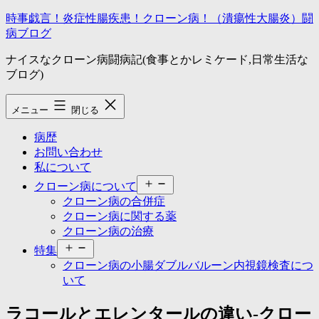
コ
時事戯言！炎症性腸疾患！クローン病！（潰瘍性大腸炎）闘
ン
病ブログ
テ
ナイスなクローン病闘病記(食事とかレミケード,日常生活な
ン
ブログ)
ツ
へ
ス
メニュー
閉じる
キ
ッ
病歴
プ
お問い合わせ
私について
メ
クローン病について
ニ
クローン病の合併症
ュ
クローン病に関する薬
ー
クローン病の治療
を
メ
開
特集
ニ
く
クローン病の小腸ダブルバルーン内視鏡検査につ
ュ
いて
ー
を
ラコールとエレンタールの違い-クロー
開