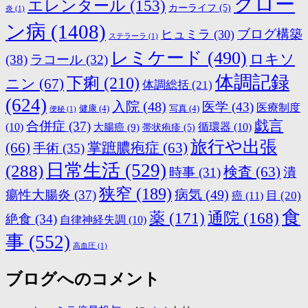
クロー
エレンタール
(153)
カーライフ
(5)
炎
(1)
ン病
(1408)
ブログ構築
ヒュミラ
(30)
ステラーラ
(1)
レミケード
(490)
ロキソ
(38)
ラコール
(32)
体調記録
下痢
(210)
ニン
(67)
体調総括
(21)
(624)
入院
(48)
医学
(43)
医療制度
健康
(4)
写真
(4)
便秘
(1)
戯言
合併症
(37)
(10)
大腸癌
(9)
循環器
(10)
帯状疱疹
(5)
旅行や出張
(66)
掌蹠膿疱症
(63)
手術
(35)
日常生活
(529)
(288)
検査
(63)
時事
(31)
潰
狭窄
(189)
病気
(49)
瘍性大腸炎
(37)
目
(20)
癌
(11)
食
薬
(171)
通院
(168)
絶食
(34)
自律神経失調
(10)
事
(552)
高血圧
(1)
ブログへのコメント