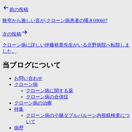
投
前の投稿
稿
狭窄から激しい音が-クローン病患者の嘆き090607
ナ
次の投稿
ビ
ゲ
クローン病に詳しい伊藤裕章先生がいる北野病院へ転院しま
した。
ー
当ブログについて
シ
ョ
お問い合わせ
ン
クローン病
クローン病に関する薬
クローン病の合併症
クローン病の治療
特集
クローン病の小腸ダブルバルーン内視鏡検査につ
いて
病歴