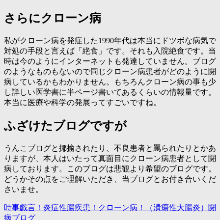
さらにクローン病
私がクローン病を発症した1990年代は本当にドツボな病気で
対処の手段と言えば「絶食」です。それも入院絶食です。当
時は今のようにインターネットも発達していません。ブログ
のようなものもないので同じクローン病患者がどのように闘
病しているかもわかりません。もちろんクローン病の事も少
し詳しい医学書に半ページ書いてあるくらいの情報量です。
本当に医療や科学の発展ってすごいですね。
ふざけたブログですが
うんこブログと揶揄されたり、不良患者と罵られたりとかあ
りますが、本人はいたって真面目にクローン病患者として闘
病しております。このブログは悲観より希望のブログです。
どうかその点をご理解いただき、当ブログとお付き合いくだ
さいませ。
時事戯言！炎症性腸疾患！クローン病！（潰瘍性大腸炎）闘
病ブログ