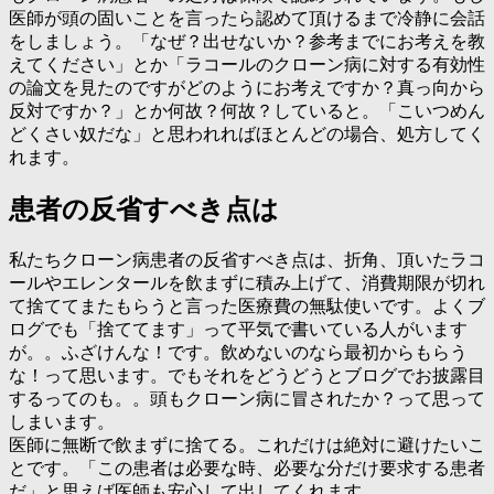
医師が頭の固いことを言ったら認めて頂けるまで冷静に会話
をしましょう。「なぜ？出せないか？参考までにお考えを教
えてください」とか「ラコールのクローン病に対する有効性
の論文を見たのですがどのようにお考えですか？真っ向から
反対ですか？」とか何故？何故？していると。「こいつめん
どくさい奴だな」と思われればほとんどの場合、処方してく
れます。
患者の反省すべき点は
私たちクローン病患者の反省すべき点は、折角、頂いたラコ
ールやエレンタールを飲まずに積み上げて、消費期限が切れ
て捨ててまたもらうと言った医療費の無駄使いです。よくブ
ログでも「捨ててます」って平気で書いている人がいます
が。。ふざけんな！です。飲めないのなら最初からもらう
な！って思います。でもそれをどうどうとブログでお披露目
するってのも。。頭もクローン病に冒されたか？って思って
しまいます。
医師に無断で飲まずに捨てる。これだけは絶対に避けたいこ
とです。「この患者は必要な時、必要な分だけ要求する患者
だ」と思えば医師も安心して出してくれます。