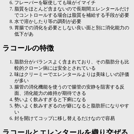
フレーバーを駆使しても味がイマイチ
脂質をほとんど含まないので長期間エレンタールだけ
でコントロールする場合は脂質を補給する手段が必要
水で溶かしたり等の調剤が必要
胃腸での消化を必要としない良い面と別に消化能力の
低下があ
ラコールの特徴
脂肪分がバランスよく含まれており、その脂肪分も比
較的クローン病には安全とされている
味はクリーミーでエレンタールよりは美味しいの評価
が多い
腸管の消化機能を使うので腸管の安静を阻害する反
面、消化能力の維持が期待できる
勢いよく飲みすぎると下痢になる
勢いよく飲みすぎるのが癖になると脂肪肝になりやす
い
封を開けてコップに移し替えるだけなので容易
ラコールとエレンタールを織り交ぜる