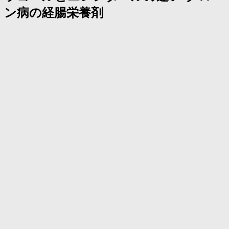
く
ン病の経腸栄養剤