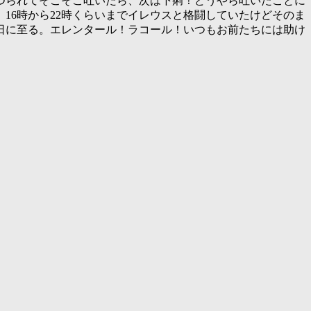
つられてそこそこ吐いたら、次は下痢！どうやら吐いたことに
16時から22時くらいまでイレウスと格闘していたけどそのま
日に至る。エレンタール！ラコール！いつもお前たちには助け