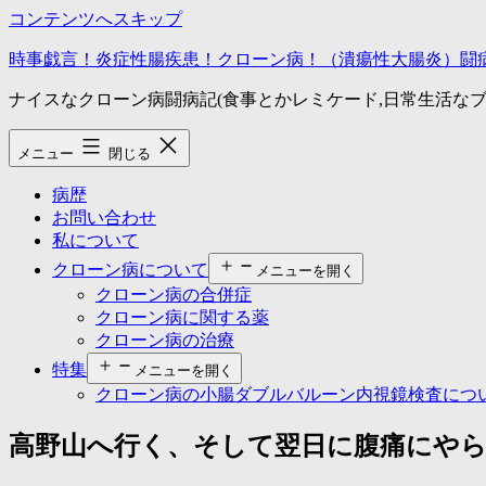
コンテンツへスキップ
時事戯言！炎症性腸疾患！クローン病！（潰瘍性大腸炎）闘
ナイスなクローン病闘病記(食事とかレミケード,日常生活なブ
メニュー
閉じる
病歴
お問い合わせ
私について
クローン病について
メニューを開く
クローン病の合併症
クローン病に関する薬
クローン病の治療
特集
メニューを開く
クローン病の小腸ダブルバルーン内視鏡検査につ
高野山へ行く、そして翌日に腹痛にやら