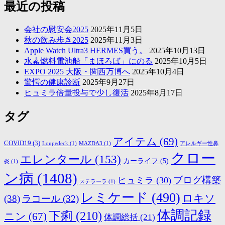
最近の投稿
会社の慰安会2025
2025年11月5日
秋の飲み歩き2025
2025年11月3日
Apple Watch Ultra3 HERMES買う。
2025年10月13日
水素燃料電池船「まほろば」にのる
2025年10月5日
EXPO 2025 大阪・関西万博へ
2025年10月4日
驚愕の健康診断
2025年9月27日
ヒュミラ倍量投与で少し復活
2025年8月17日
タグ
アイテム
(69)
COVID19
(3)
Loupedeck
(1)
MAZDA3
(1)
アレルギー性鼻
クロー
エレンタール
(153)
カーライフ
(5)
炎
(1)
ン病
(1408)
ブログ構築
ヒュミラ
(30)
ステラーラ
(1)
レミケード
(490)
ロキソ
(38)
ラコール
(32)
体調記録
下痢
(210)
ニン
(67)
体調総括
(21)