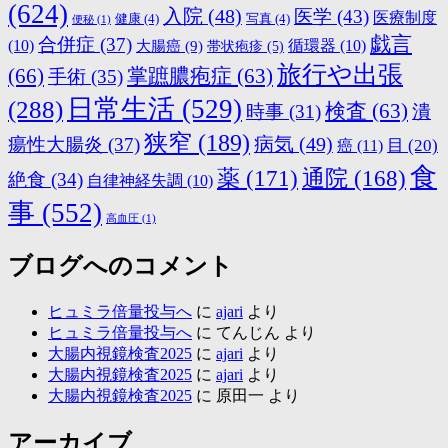
(624)
入院
(48)
医学
(43)
医療制度
健康
(4)
写真
(4)
便秘
(1)
戯言
合併症
(37)
(10)
大腸癌
(9)
循環器
(10)
帯状疱疹
(5)
旅行や出張
(66)
掌蹠膿疱症
(63)
手術
(35)
日常生活
(529)
(288)
検査
(63)
時事
(31)
潰
狭窄
(189)
病気
(49)
瘍性大腸炎
(37)
目
(20)
癌
(11)
食
薬
(171)
通院
(168)
絶食
(34)
自律神経失調
(10)
事
(552)
高血圧
(1)
ブログへのコメント
ヒュミラ倍量投与へ
に
ajari
より
ヒュミラ倍量投与へ
に
てんじん
より
大腸内視鏡検査2025
に
ajari
より
大腸内視鏡検査2025
に
ajari
より
大腸内視鏡検査2025
に
原田一
より
アーカイブ