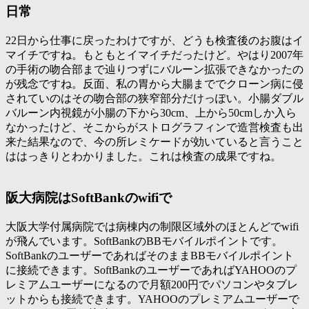
日常
22日から仕事に戻ったわけですが、どうも検査後のお腹はイ
マイチですね。もともとイマイチだったけど。やはり2007年
の手術の吻合部まで辿りつずにバルーン拡張できなかったの
が残念ですね。反面、私の胃から大腸まででクローン病に侵
されていのはその吻合部の狭窄部分だけっぽい。小腸ダブル
バルーン内視鏡が小腸の下から30cm、上から50cmしか入ら
なかったけど、そこからがストログラフィンで造営検査も出
来た結果なので、今の所レミケードが効いていると言うこと
ははっきりとわかりました。これは検査の成果ですね。
阪大病院はSoftBankのwifiで
大阪大学付属病院では病棟内の制限区域外のほとんどでwifi
が飛んでいます。SoftBankのBBモバイルポイントです。
SoftBankのユーザーであればそのままBBモバイルポイント
に接続できます。SoftBankのユーザーであればYAHOOのプ
レミアムユーザーになるので月額200円でパソコンやタブレ
ットからも接続できます。YAHOOのプレミアムユーザーで