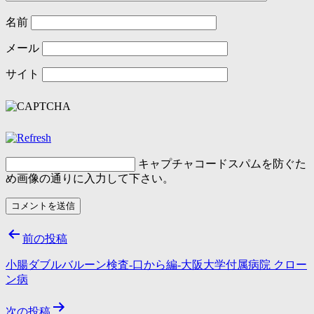
名前
メール
サイト
キャプチャコード
スパムを防ぐた
め画像の通りに入力して下さい。
投
前の投稿
稿
小腸ダブルバルーン検査-口から編-大阪大学付属病院 クロー
ナ
ン病
ビ
次の投稿