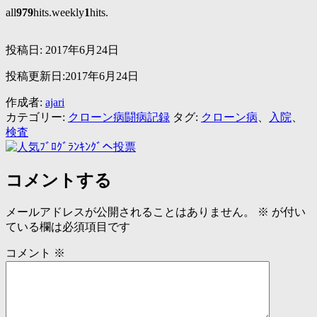
all
979
hits.weekly
1
hits.
投稿日:
2017年6月24日
投稿更新日:2017年6月24日
作成者:
ajari
カテゴリー:
クローン病闘病記録
タグ:
クローン病
、
入院
、
検査
コメントする
メールアドレスが公開されることはありません。
※
が付い
ている欄は必須項目です
コメント
※