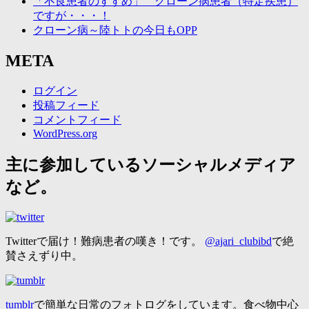
「不良患者のすすめ」 クローン病患者（特定疾患）
ですが・・・！
クローン病～陸トトの今日もOPP
META
ログイン
投稿フィード
コメントフィード
WordPress.org
主に参加しているソーシャルメディア
など。
Twitterで届け！難病患者の嘆き！です。
@ajari_clubibd
で絶
賛さえずり中。
tumblr
で簡単な日常のフォトログをしています。食べ物中心