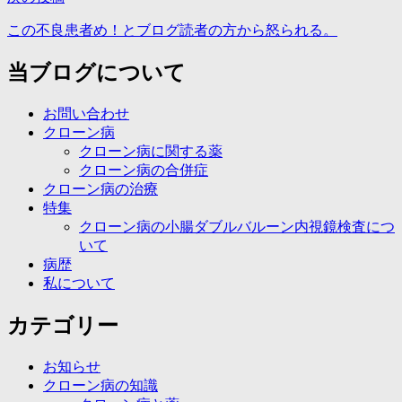
ゲ
この不良患者め！とブログ読者の方から怒られる。
ー
当ブログについて
シ
ョ
お問い合わせ
ン
クローン病
クローン病に関する薬
クローン病の合併症
クローン病の治療
特集
クローン病の小腸ダブルバルーン内視鏡検査につ
いて
病歴
私について
カテゴリー
お知らせ
クローン病の知識