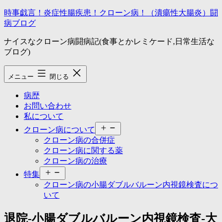
コ
時事戯言！炎症性腸疾患！クローン病！（潰瘍性大腸炎）闘
ン
病ブログ
テ
ナイスなクローン病闘病記(食事とかレミケード,日常生活な
ン
ブログ)
ツ
へ
ス
メニュー
閉じる
キ
ッ
病歴
プ
お問い合わせ
私について
メ
クローン病について
ニ
クローン病の合併症
ュ
クローン病に関する薬
ー
クローン病の治療
を
メ
開
特集
ニ
く
クローン病の小腸ダブルバルーン内視鏡検査につ
ュ
いて
ー
を
退院-小腸ダブルバルーン内視鏡検査-大
開