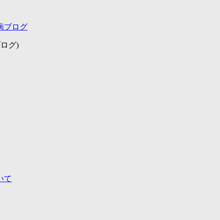
病ブログ
ログ)
いて