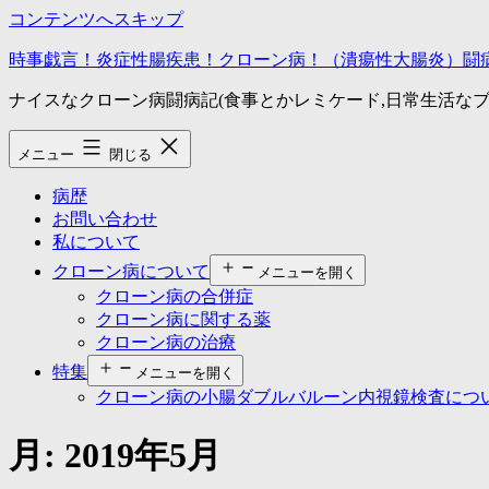
コンテンツへスキップ
時事戯言！炎症性腸疾患！クローン病！（潰瘍性大腸炎）闘
ナイスなクローン病闘病記(食事とかレミケード,日常生活なブ
メニュー
閉じる
病歴
お問い合わせ
私について
クローン病について
メニューを開く
クローン病の合併症
クローン病に関する薬
クローン病の治療
特集
メニューを開く
クローン病の小腸ダブルバルーン内視鏡検査につ
月:
2019年5月